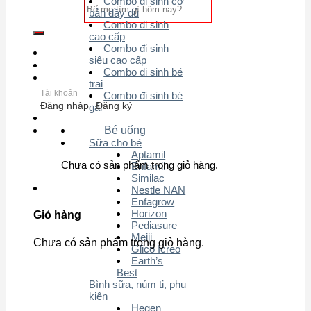
Combo đi sinh cơ
Tìm kiếm:
bản đầy đủ
Combo đi sinh
cao cấp
Combo đi sinh
siêu cao cấp
Combo đi sinh bé
trai
Tài khoản
Combo đi sinh bé
Đăng nhập
Đăng ký
gái
Bé uống
Sữa cho bé
Aptamil
Chưa có sản phẩm trong giỏ hàng.
Enfamil
Similac
Nestle NAN
Enfagrow
Horizon
Giỏ hàng
Pediasure
Meiji
Chưa có sản phẩm trong giỏ hàng.
Glico Icreo
Earth’s
Best
Bình sữa, núm ti, phụ
kiện
Hegen