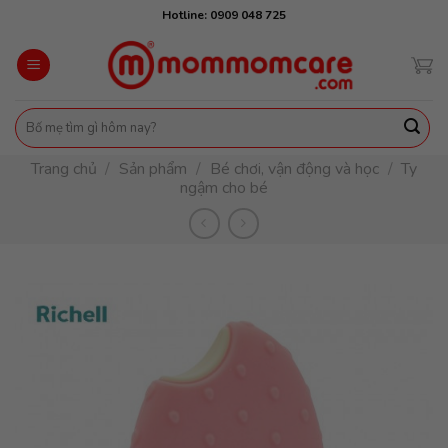
Skip
Hotline: 0909 048 725
to
content
Tìm
kiếm:
Trang chủ
/
Sản phẩm
/
Bé chơi, vận động và học
/
Ty
ngậm cho bé