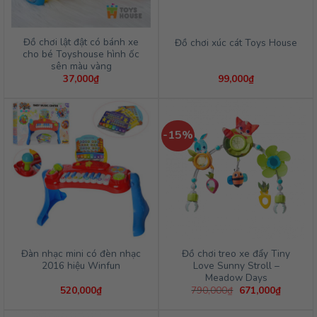
Đồ chơi lật đật có bánh xe
Đồ chơi xúc cát Toys House
cho bé Toyshouse hình ốc
sên màu vàng
37,000
₫
99,000
₫
-15%
Đàn nhạc mini có đèn nhạc
Đồ chơi treo xe đẩy Tiny
2016 hiệu Winfun
Love Sunny Stroll –
Meadow Days
Giá
Giá
520,000
₫
790,000
₫
671,000
₫
gốc
hiện
là:
tại