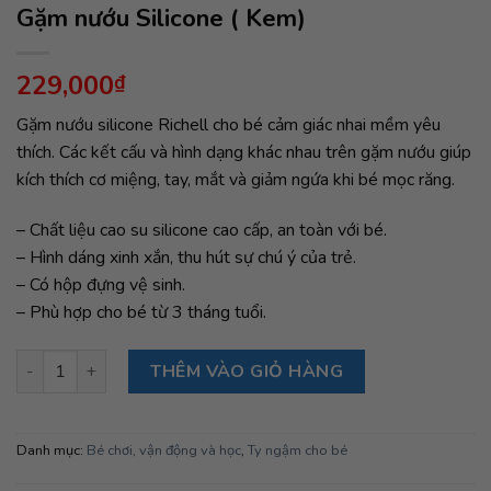
Gặm nướu Silicone ( Kem)
229,000
₫
Gặm nướu silicone Richell cho bé cảm giác nhai mềm yêu
thích. Các kết cấu và hình dạng khác nhau trên gặm nướu giúp
kích thích cơ miệng, tay, mắt và giảm ngứa khi bé mọc răng.
– Chất liệu cao su silicone cao cấp, an toàn với bé.
– Hình dáng xinh xắn, thu hút sự chú ý của trẻ.
– Có hộp đựng vệ sinh.
– Phù hợp cho bé từ 3 tháng tuổi.
Gặm nướu Silicone ( Kem) số lượng
THÊM VÀO GIỎ HÀNG
Danh mục:
Bé chơi, vận động và học
,
Ty ngậm cho bé