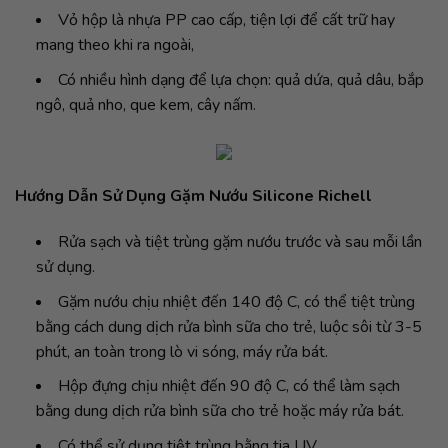
Vỏ hộp là nhựa PP cao cấp, tiện lợi để cất trữ hay
mang theo khi ra ngoài,
Có nhiều hình dạng để lựa chọn: quả dứa, quả dâu, bắp
ngô, quả nho, que kem, cây nấm.
Hướng Dẫn Sử Dụng Gặm Nướu Silicone Richell
Rửa sạch và tiệt trùng gặm nướu trước và sau mỗi lần
sử dụng.
Gặm nướu chịu nhiệt đến 140 độ C, có thể tiệt trùng
bằng cách dung dịch rửa bình sữa cho trẻ, luộc sôi từ 3-5
phút, an toàn trong lò vi sóng, máy rửa bát.
Hộp đựng chịu nhiệt đến 90 độ C, có thể làm sạch
bằng dung dịch rửa bình sữa cho trẻ hoặc máy rửa bát.
Có thể sử dụng tiệt trùng bằng tia UV