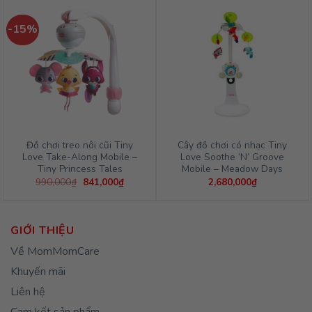
790,000₫.
là:
671,000
-15%
Đồ chơi treo nôi cũi Tiny
Cây đồ chơi có nhạc Tiny
Love Take-Along Mobile –
Love Soothe ‘N’ Groove
Tiny Princess Tales
Mobile – Meadow Days
Giá
Giá
990,000
₫
841,000
₫
2,680,000
₫
gốc
hiện
là:
tại
990,000₫.
là:
841,000₫.
GIỚI THIỆU
Về MomMomCare
Khuyến mãi
Liên hệ