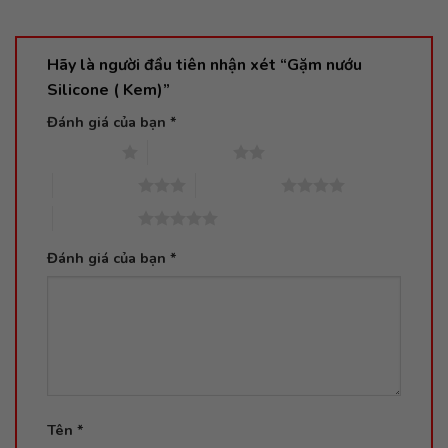
Hãy là người đầu tiên nhận xét “Gặm nướu
Silicone ( Kem)”
Đánh giá của bạn
*
1 trên 5 sao
2 trên 5 sao
3 trên 5 sao
4 trên 5 sao
5 trên 5 sao
Đánh giá của bạn
*
Tên
*