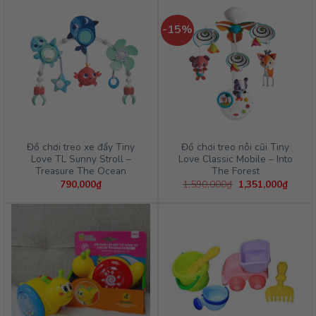
-15%
Đồ chơi treo xe đẩy Tiny
Đồ chơi treo nôi cũi Tiny
Love TL Sunny Stroll –
Love Classic Mobile – Into
Treasure The Ocean
The Forest
Giá
Giá
790,000
₫
1,590,000
₫
1,351,000
₫
gốc
hiện
là:
tại
1,590,000₫.
là:
1,351,