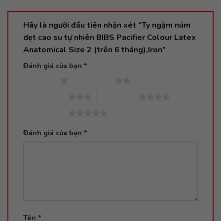
Hãy là người đầu tiên nhận xét “Ty ngậm núm
dẹt cao su tự nhiên BIBS Pacifier Colour Latex
Anatomical Size 2 (trên 6 tháng),Iron”
Đánh giá của bạn
*
1 trên 5 sao
2 trên 5 sao
3 trên 5 sao
4 trên 5 sao
5 trên 5 sao
Đánh giá của bạn
*
Tên
*