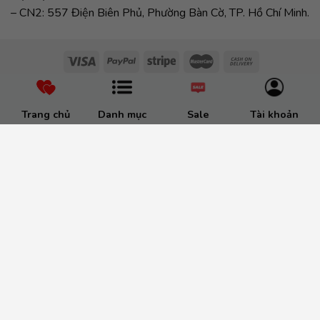
– CN2: 557 Điện Biên Phủ, Phường Bàn Cờ, TP. Hồ Chí Minh.
Trang chủ
Danh mục
Sale
Tài khoản