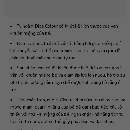
Ty ngậm Bibs Colour có thiết kế kích thước vừa vặn
khuôn miệng của bé.
Núm ty được thiết kế với lỗ thông hơi giúp không khí
lưu chuyển và có thể phồng/xẹp tạo cho bé cảm giác dễ
chịu và thoải mái như đang ty mẹ.
Sản phẩm còn có đế khiên được thiết kế ôm cong vừa
vặn với khuôn miệng bé và giảm áp lực lên nướu, hỗ trợ sự
phát triển xương hàm, hạn chế được tình trạng hô răng ở
trẻ.
Tấm chắn tròn, nhẹ, hướng ra khỏi vùng da nhạy cảm và
mỏng manh quanh miệng của bé để đảm bảo tiếp xúc tối
thiểu với mũi và miệng của bé, ngăn chặn khả năng tích tụ
hơi ẩm từ nước bọt có thể gây phát ban và đau nhức.