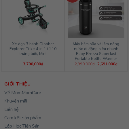
Xe đạp 3 bánh Globber
Máy hâm sữa và làm nóng
Explorer Trike 4 in 1 từ 10
nước di động siêu nhanh
tháng tuổi, Mint
Baby Brezza Superfast
Portable Bottle Warmer
Giá
Giá
3,790,000
₫
2,990,000
₫
2,691,000
₫
gốc
hiện
là:
tại
2,990,000₫.
là:
2,691,
GIỚI THIỆU
Về MomMomCare
Khuyến mãi
Liên hệ
Cam kết sản phẩm
Lớp Học Tiền Sản