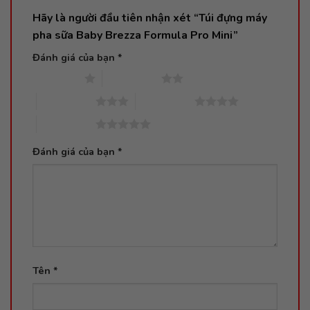
Hãy là người đầu tiên nhận xét “Túi đựng máy
pha sữa Baby Brezza Formula Pro Mini”
Đánh giá của bạn
*
1 trên 5 sao
2 trên 5 sao
3 trên 5 sao
4 trên 5 sao
5 trên 5 sao
Đánh giá của bạn
*
Tên
*