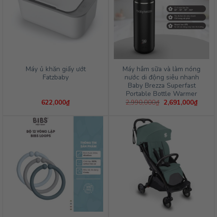
Máy ủ khăn giấy ướt
Máy hâm sữa và làm nóng
Fatzbaby
nước di động siêu nhanh
Baby Brezza Superfast
Portable Bottle Warmer
Giá
Giá
622,000
₫
2,990,000
₫
2,691,000
₫
gốc
hiện
là:
tại
2,990,000₫.
là:
2,691,