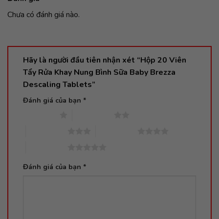
Chưa có đánh giá nào.
Hãy là người đầu tiên nhận xét “Hộp 20 Viên
Tẩy Rửa Khay Nung Bình Sữa Baby Brezza
Descaling Tablets”
Đánh giá của bạn
*
1 trên 5 sao
2 trên 5 sao
3 trên 5 sao
4 trên 5 sao
5 trên 5 sao
Đánh giá của bạn
*