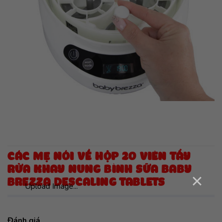
CÁC MẸ NÓI VỀ HỘP 20 VIÊN TẨY
RỬA KHAY NUNG BÌNH SỮA BABY
×
BREZZA DESCALING TABLETS
Upload Image...
Đánh giá