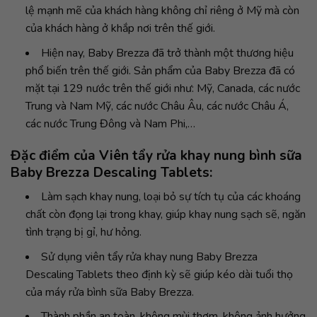
lệ mạnh mẽ của khách hàng không chỉ riêng ở Mỹ mà còn
của khách hàng ở khắp nơi trên thế giới.
Hiện nay, Baby Brezza đã trở thành một thương hiệu
phổ biến trên thế giới. Sản phẩm của Baby Brezza đã có
mặt tại 129 nước trên thế giới như: Mỹ, Canada, các nước
Trung và Nam Mỹ, các nước Châu Âu, các nước Châu Á,
các nước Trung Đông và Nam Phi,…
Đặc điểm của Viên tẩy rửa khay nung bình sữa
Baby Brezza Descaling Tablets:
Làm sạch khay nung, loại bỏ sự tích tụ của các khoáng
chất còn đọng lại trong khay, giúp khay nung sạch sẽ, ngăn
tình trạng bị gỉ, hư hỏng.
Sử dụng viên tẩy rửa khay nung Baby Brezza
Descaling Tablets theo định kỳ sẽ giúp kéo dài tuổi thọ
của máy rửa bình sữa Baby Brezza.
Thành phần an toàn, không mùi thơm, không ảnh hưởng