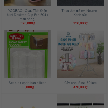
YOOBAO- Quạt Tích Điện
Thau tắm trẻ em Notoro –
Mini Desktop Clip Fan F04 (
Xanh sữa
Màu hồng)
320,000
₫
190,000
₫
Set 4 bịt cạnh bàn silicon
Cây phơi Sasa 60 kẹp
60,000
₫
420,000
₫