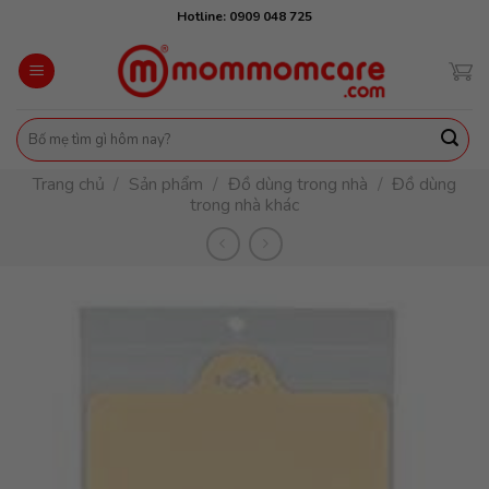
Skip
Hotline: 0909 048 725
to
content
Tìm
kiếm:
Trang chủ
/
Sản phẩm
/
Đồ dùng trong nhà
/
Đồ dùng
trong nhà khác