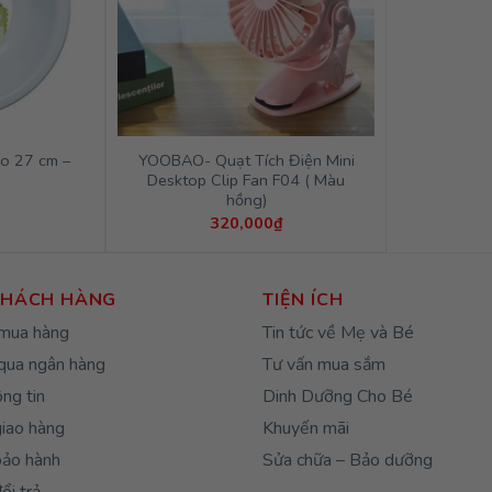
o 27 cm –
YOOBAO- Quạt Tích Điện Mini
Desktop Clip Fan F04 ( Màu
hồng)
320,000
₫
KHÁCH HÀNG
TIỆN ÍCH
mua hàng
Tin tức về Mẹ và Bé
qua ngân hàng
Tư vấn mua sắm
ng tin
Dinh Dưỡng Cho Bé
giao hàng
Khuyến mãi
bảo hành
Sửa chữa – Bảo dưỡng