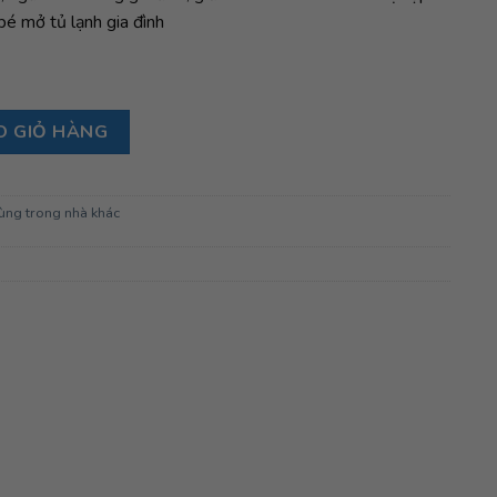
bé mở tủ lạnh gia đình
 số lượng
O GIỎ HÀNG
ùng trong nhà khác