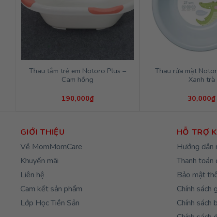
Thau tắm trẻ em Notoro Plus –
Thau rửa mặt Notor
Cam hồng
Xanh trà
190,000
₫
30,000
₫
GIỚI THIỆU
HỖ TRỢ 
Về MomMomCare
Hướng dẫn 
Khuyến mãi
Thanh toán 
Liên hệ
Bảo mật thô
Cam kết sản phẩm
Chính sách 
Lớp Học Tiền Sản
Chính sách 