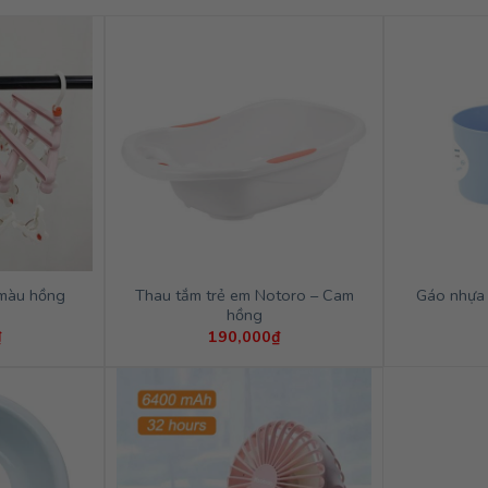
Thau tắm trẻ em Notoro – Cam
màu hồng
Gáo nhựa 
hồng
₫
190,000
₫