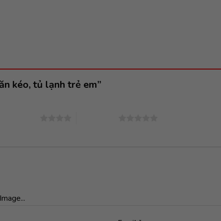
ăn kéo, tủ lạnh trẻ em”
4 trên 5 sao
5 trên 5 sao
Image...