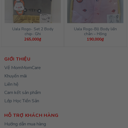
Uala Rogo- Set 2 Body
Uala Rogo-Bộ Body liền
chip- Ghi
chân – Hồng
265,000
₫
190,000
₫
GIỚI THIỆU
Về MomMomCare
Khuyến mãi
Liên hệ
Cam kết sản phẩm
Lớp Học Tiền Sản
HỖ TRỢ KHÁCH HÀNG
Hướng dẫn mua hàng