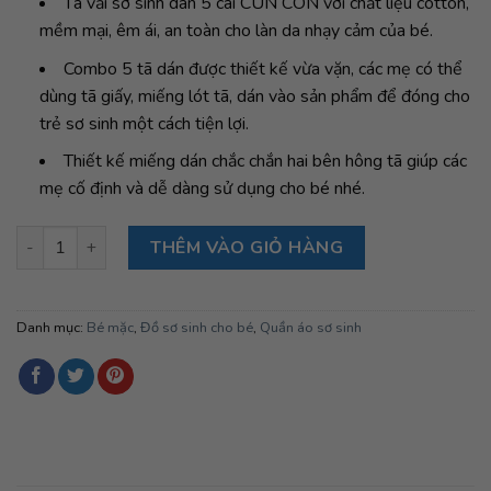
Tã vải sơ sinh dán 5 cái CÚN CON với chất liệu cotton,
mềm mại, êm ái, an toàn cho làn da nhạy cảm của bé.
Combo 5 tã dán được thiết kế vừa vặn, các mẹ có thể
dùng tã giấy, miếng lót tã, dán vào sản phẩm để đóng cho
trẻ sơ sinh một cách tiện lợi.
Thiết kế miếng dán chắc chắn hai bên hông tã giúp các
mẹ cố định và dễ dàng sử dụng cho bé nhé.
Tả dán Sweetie ( Size 2)- Cún Con số lượng
THÊM VÀO GIỎ HÀNG
Danh mục:
Bé mặc
,
Đồ sơ sinh cho bé
,
Quần áo sơ sinh