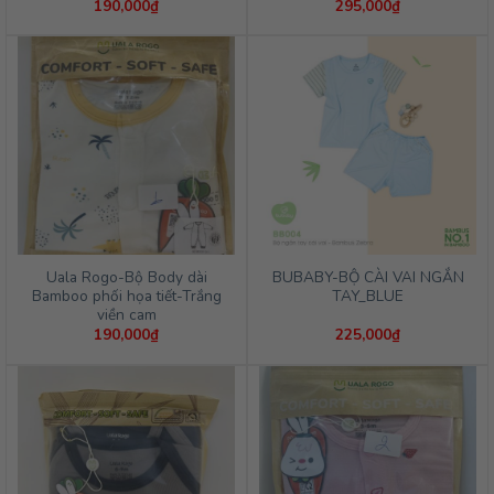
190,000
₫
295,000
₫
Uala Rogo-Bộ Body dài
BUBABY-BỘ CÀI VAI NGẮN
Bamboo phối họa tiết-Trắng
TAY_BLUE
viền cam
190,000
₫
225,000
₫