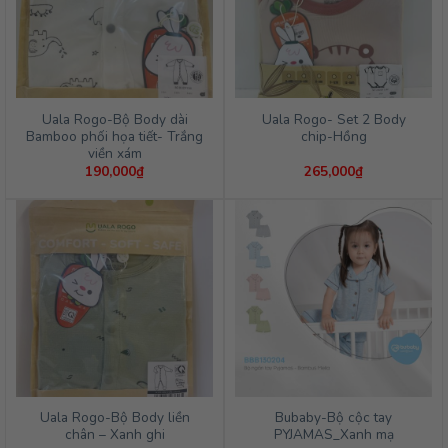
Uala Rogo-Bộ Body dài
Uala Rogo- Set 2 Body
Bamboo phối họa tiết- Trắng
chip-Hồng
viền xám
190,000
₫
265,000
₫
Uala Rogo-Bộ Body liền
Bubaby-Bộ cộc tay
chân – Xanh ghi
PYJAMAS_Xanh mạ