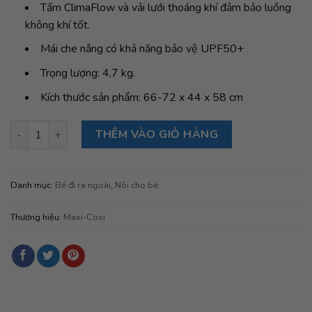
Tấm ClimaFlow và vải lưới thoáng khí đảm bảo luồng
không khí tốt.
Mái che nắng có khả năng bảo vệ UPF50+
Trọng lượng: 4,7 kg.
Kích thước sản phẩm: 66-72 x 44 x 58 cm
Nôi xách kiêm ghế ngồi ô tô Maxi-Cosi Pebble 360 Pro 2, Essen
THÊM VÀO GIỎ HÀNG
Danh mục:
Bé đi ra ngoài
,
Nôi cho bé
Thương hiệu:
Maxi-Cosi