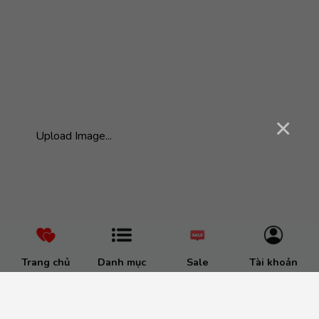
×
Upload Image...
Trang chủ
Danh mục
Sale
Tài khoản