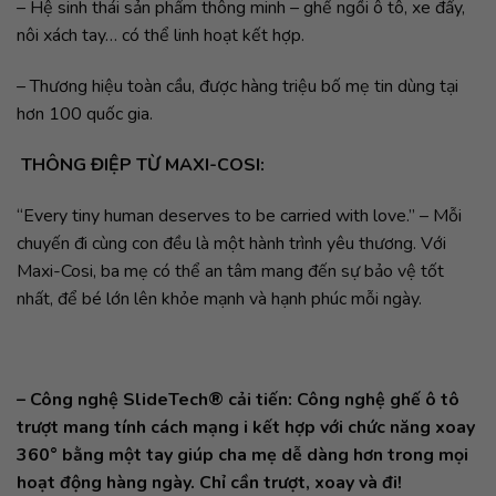
– Hệ sinh thái sản phẩm thông minh – ghế ngồi ô tô, xe đẩy,
nôi xách tay… có thể linh hoạt kết hợp.
– Thương hiệu toàn cầu, được hàng triệu bố mẹ tin dùng tại
hơn 100 quốc gia.
THÔNG ĐIỆP TỪ MAXI-COSI:
“Every tiny human deserves to be carried with love.” – Mỗi
chuyến đi cùng con đều là một hành trình yêu thương. Với
Maxi-Cosi, ba mẹ có thể an tâm mang đến sự bảo vệ tốt
nhất, để bé lớn lên khỏe mạnh và hạnh phúc mỗi ngày.
– Công nghệ SlideTech® cải tiến: Công nghệ ghế ô tô
trượt mang tính cách mạng i kết hợp với chức năng xoay
360° bằng một tay giúp cha mẹ dễ dàng hơn trong mọi
hoạt động hàng ngày. Chỉ cần trượt, xoay và đi!