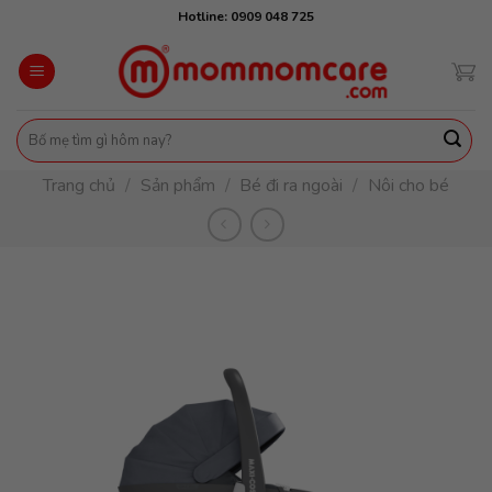
Skip
Hotline: 0909 048 725
to
content
Tìm
kiếm:
Trang chủ
/
Sản phẩm
/
Bé đi ra ngoài
/
Nôi cho bé