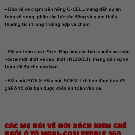
– Bảo vệ va chạm bên hông G-CELL,mang đến sự an
toàn vô song, phân tán lực tác động và giảm thiểu
thương tích trong trường hợp va chạm.
– Độ an toàn của i-Size: Đáp ứng các tiêu chuẩn an toàn
i-Size mới nhất và cao nhất (R129/03), mang đến sự an
toàn tối đa cho con bạn.
– Đầu nối ISOFIX: Đầu nối ISOFIX tích hợp đảm bảo đế
ghế ô tô của bạn được khóa an toàn vào xe.
CÁC MẸ NÓI VỀ NÔI XÁCH KIÊM GHẾ
NGỒI Ô TÔ MAXI-COSI PEBBLE 360