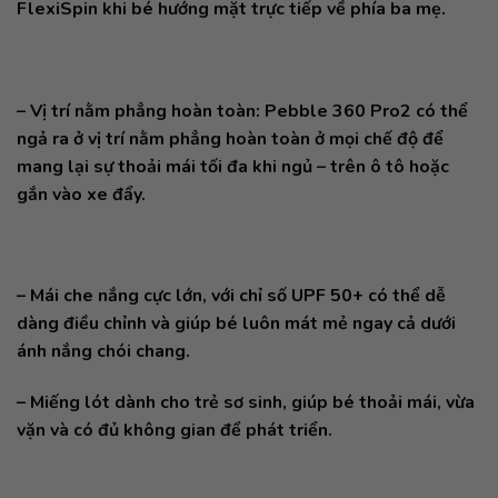
FlexiSpin khi bé hướng mặt trực tiếp về phía ba mẹ.
– Vị trí nằm phẳng hoàn toàn: Pebble 360 ​​Pro2 có thể
ngả ra ở vị trí nằm phẳng hoàn toàn ở mọi chế độ để
mang lại sự thoải mái tối đa khi ngủ – trên ô tô hoặc
gắn vào xe đẩy.
– Mái che nắng cực lớn, với chỉ số UPF 50+ có thể dễ
dàng điều chỉnh và giúp bé luôn mát mẻ ngay cả dưới
ánh nắng chói chang.
– Miếng lót dành cho trẻ sơ sinh, giúp bé thoải mái, vừa
vặn và có đủ không gian để phát triển.