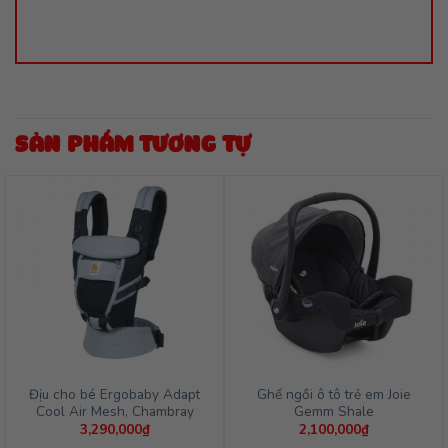
SẢN PHẨM TƯƠNG TỰ
Địu cho bé Ergobaby Adapt
Ghế ngồi ô tô trẻ em Joie
Cool Air Mesh, Chambray
Gemm Shale
3,290,000
₫
2,100,000
₫