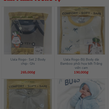
Uala Rogo- Set 2 Body
Uala Rogo-Bộ Body dài
chip- Ghi
Bamboo phối họa tiết-Trắng
viền cam
265,000
₫
190,000
₫