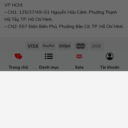
VP HCM:
– CN1: 135/37/49–51 Nguyễn Hữu Cảnh, Phường Thạnh
Mỹ Tây, TP. Hồ Chí Minh.
– CN2: 557 Điện Biên Phủ, Phường Bàn Cờ, TP. Hồ Chí Minh.
Trang chủ
Danh mục
Sale
Tài khoản