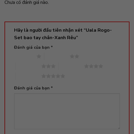
Chưa có đánh giá nào.
Hãy là người đầu tiên nhận xét “Uala Rogo-
Set bao tay chân-Xanh Rêu”
Đánh giá của bạn
*
1 trên 5 sao
2 trên 5 sao
3 trên 5 sao
4 trên 5 sao
5 trên 5 sao
Đánh giá của bạn
*