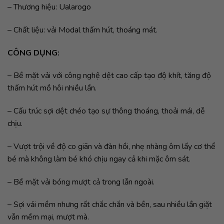
– Thương hiệu: Ualarogo
– Chất liệu: vải Modal thấm hút, thoáng mát.
CÔNG DỤNG:
– Bề mặt vải với công nghệ dệt cao cấp tạo độ khít, tăng độ
thấm hút mồ hôi nhiều lần.
– Cấu trúc sợi dệt chéo tạo sự thông thoáng, thoải mái, dễ
chịu.
– Vượt trội về độ co giãn và đàn hồi, nhẹ nhàng ôm lấy cơ thể
bé mà không làm bé khó chịu ngay cả khi mặc ôm sát.
– Bề mặt vải bóng mượt cả trong lẫn ngoài.
– Sợi vải mềm nhưng rất chắc chắn và bền, sau nhiều lần giặt
vẫn mềm mại, mượt mà.