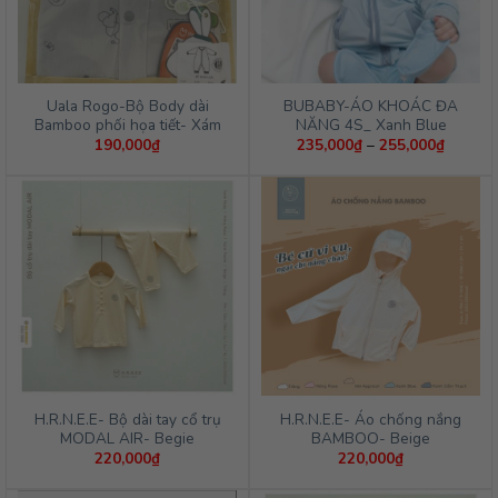
Uala Rogo-Bộ Body dài
BUBABY-ÁO KHOÁC ĐA
Bamboo phối họa tiết- Xám
NĂNG 4S_ Xanh Blue
Khoảng
190,000
₫
235,000
₫
–
255,000
₫
giá:
từ
235,00
đến
255,00
H.R.N.E.E- Bộ dài tay cổ trụ
H.R.N.E.E- Áo chống nắng
MODAL AIR- Begie
BAMBOO- Beige
220,000
₫
220,000
₫