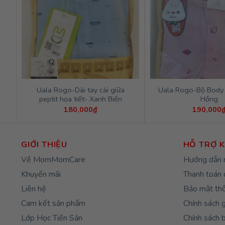
Uala Rogo-Dài tay cài giữa
Uala Rogo-Bộ Body l
peptit họa tiết- Xanh Biển
Hồng
180,000
₫
190,000
GIỚI THIỆU
HỖ TRỢ 
Về MomMomCare
Hướng dẫn 
Khuyến mãi
Thanh toán 
Liên hệ
Bảo mật thô
Cam kết sản phẩm
Chính sách 
Lớp Học Tiền Sản
Chính sách 