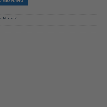
O GIỎ HÀNG
bé
,
Mũ cho bé