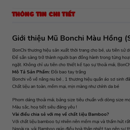
THÔNG TIN CHI TIẾT
Giới thiệu Mũ Bonchi Màu Hồng (S
BonChi thương hiệu sản xuất thời trang cho bé, ưu tiên sử d
Để sẵn sàng trở thành người bạn đồng hành trong từng hoạt
ngặt. Không chỉ ưu tiên cho thiết kế tạo sự thoải mái, BonCh
Mô Tả Sản Phẩm:
Đôi bao tay trắng
Bonchi vỗ về nâng niu bé , 1 thương hiệu quần áo sơ sinh đã
Chất liệu an toàn, mềm mại, mịn màng như chính da bé
Phom dáng thoải mái, bảng size tiêu chuẩn với dòng size mớ
Màu sắc, hoạ tiết siêu đáng yêu !
Vài điều chia sẻ với mẹ về chất liệu Bamboo?
Với chất liệu bamboo tự nhiên nên mềm mại và thấm hút rất 
Ngoài ra, vải Bamboo giúp điều hoà thân nhiệt tạo nên sự 