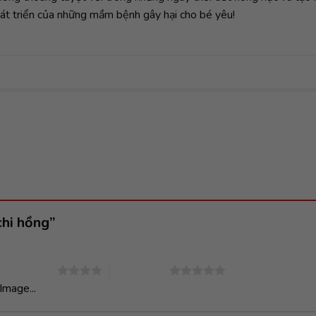
hát triển của những mầm bệnh gây hại cho bé yêu!
chi hồng”
4 trên 5 sao
5 trên 5 sao
Image...