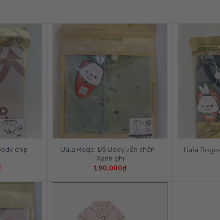
ody chip-
Uala Rogo-Bộ Body liền chân –
Uala Rogo-
Xanh ghi
₫
190,000
₫