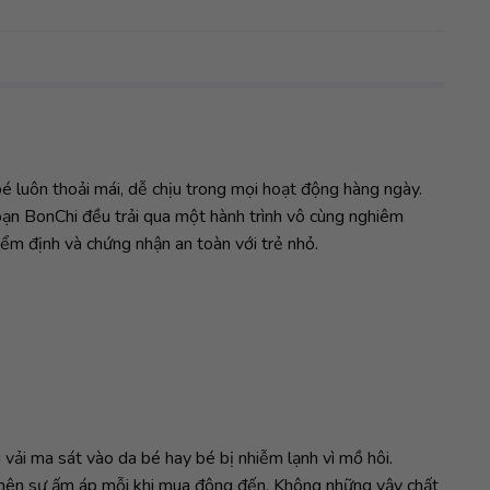
bé luôn thoải mái, dễ chịu trong mọi hoạt động hàng ngày.
bạn BonChi đều trải qua một hành trình vô cùng nghiêm
kiểm định và chứng nhận an toàn với trẻ nhỏ.
vải ma sát vào da bé hay bé bị nhiễm lạnh vì mồ hôi.
o nên sự ấm áp mỗi khi mua đông đến. Không những vậy chất