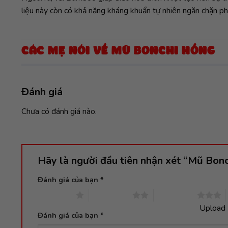
liệu này còn có khả năng kháng khuẩn tự nhiên ngăn chặn p
CÁC MẸ NÓI VỀ MŨ BONCHI HỒNG
Đánh giá
Chưa có đánh giá nào.
Hãy là người đầu tiên nhận xét “Mũ Bon
Đánh giá của bạn
*
1 trên 5 sao
2 trên 5 sao
3 trên 5 sao
Upload 
Đánh giá của bạn
*