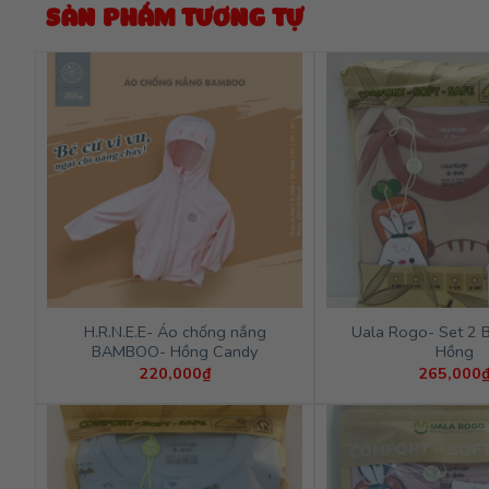
SẢN PHẨM TƯƠNG TỰ
H.R.N.E.E- Áo chống nắng
Uala Rogo- Set 2 B
BAMBOO- Hồng Candy
Hồng
220,000
₫
265,000