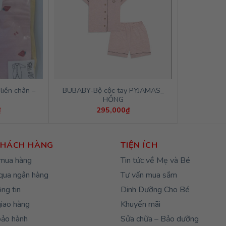
iền chân –
BUBABY-Bộ cộc tay PYJAMAS_
HỒNG
₫
295,000
₫
KHÁCH HÀNG
TIỆN ÍCH
mua hàng
Tin tức về Mẹ và Bé
qua ngân hàng
Tư vấn mua sắm
ng tin
Dinh Dưỡng Cho Bé
giao hàng
Khuyến mãi
bảo hành
Sửa chữa – Bảo dưỡng