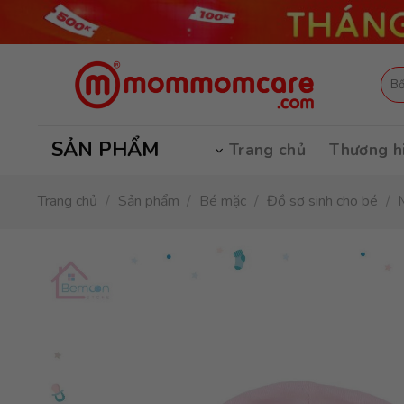
Skip
to
content
Tìm
kiếm
SẢN PHẨM
Trang chủ
Thương h
Trang chủ
/
Sản phẩm
/
Bé mặc
/
Đồ sơ sinh cho bé
/