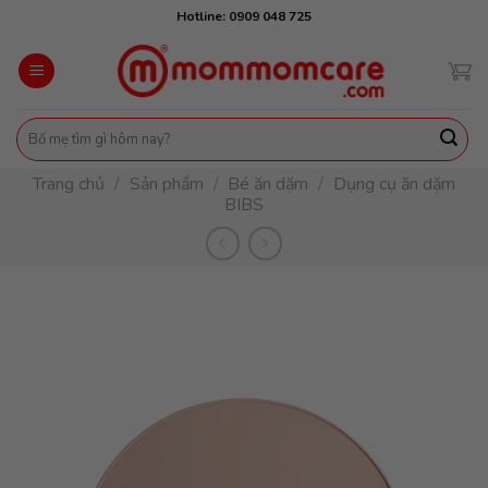
Skip
Hotline: 0909 048 725
to
content
Tìm
kiếm:
Trang chủ
/
Sản phẩm
/
Bé ăn dặm
/
Dụng cụ ăn dặm
BIBS