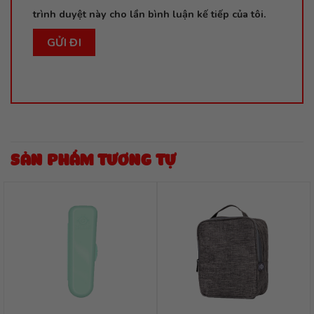
trình duyệt này cho lần bình luận kế tiếp của tôi.
SẢN PHẨM TƯƠNG TỰ