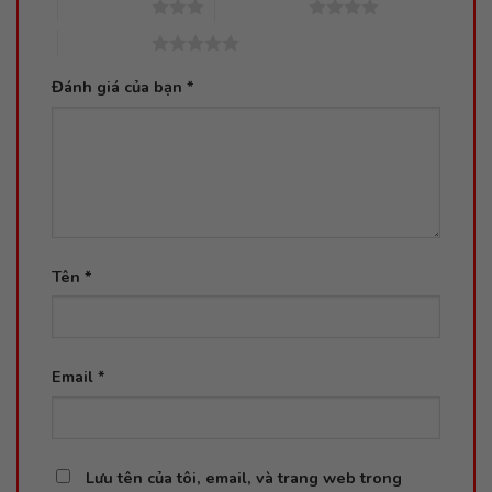
3 trên 5 sao
4 trên 5 sao
5 trên 5 sao
Đánh giá của bạn
*
Tên
*
Email
*
Lưu tên của tôi, email, và trang web trong