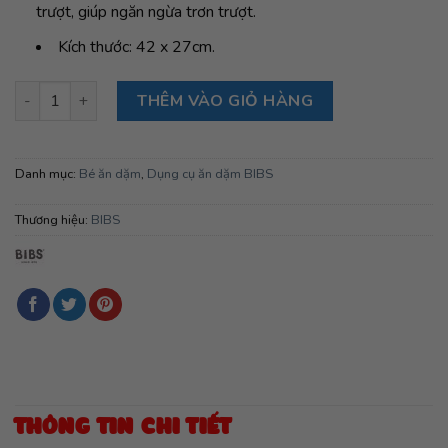
trượt, giúp ngăn ngừa trơn trượt.
Kích thước: 42 x 27cm.
Miếng lót dĩa cho bé ăn dặm BIBS Place Mat Classic, Blush số 
THÊM VÀO GIỎ HÀNG
Danh mục:
Bé ăn dặm
,
Dụng cụ ăn dặm BIBS
Thương hiệu:
BIBS
THÔNG TIN CHI TIẾT