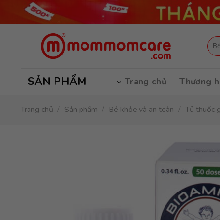
Skip
to
content
Tìm
kiếm
SẢN PHẨM
Trang chủ
Thương h
Trang chủ
/
Sản phẩm
/
Bé khỏe và an toàn
/
Tủ thuốc g