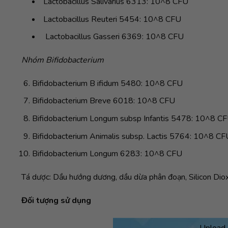
Lactobacillus Salivarius 6313: 10^8 CFU
Lactobacillus Reuteri 5454: 10^8 CFU
Lactobacillus Gasseri 6369: 10^8 CFU
Nhóm Bifidobacterium
Bifidobacterium B ifidum 5480: 10^8 CFU
Bifidobacterium Breve 6018: 10^8 CFU
Bifidobacterium Longum subsp Infantis 5478: 10^8 C
Bifidobacterium Animalis subsp. Lactis 5764: 10^8 CF
Bifidobacterium Longum 6283: 10^8 CFU
Tá dược: Dầu hướng dương, dầu dừa phân đoạn, Silicon Diox
Đối tượng sử dụng
Upload 