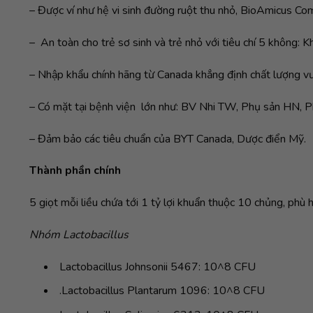
– Được ví như hệ vi sinh đường ruột thu nhỏ, BioAmicus Comp
– An toàn cho trẻ sơ sinh và trẻ nhỏ với tiêu chí 5 không: 
– Nhập khẩu chính hãng từ Canada khẳng định chất lượng vượ
– Có mặt tại bệnh viện lớn như: BV Nhi TW, Phụ sản HN,
– Đảm bảo các tiêu chuẩn của BYT Canada, Dược điển Mỹ.
Thành phần chính
5 giọt mỗi liều chứa tới 1 tỷ lợi khuẩn thuộc 10 chủng, ph
Nhóm Lactobacillus
Lactobacillus Johnsonii 5467: 10^8 CFU
.Lactobacillus Plantarum 1096: 10^8 CFU