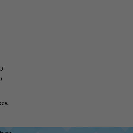
FU
U
ide.
Image...