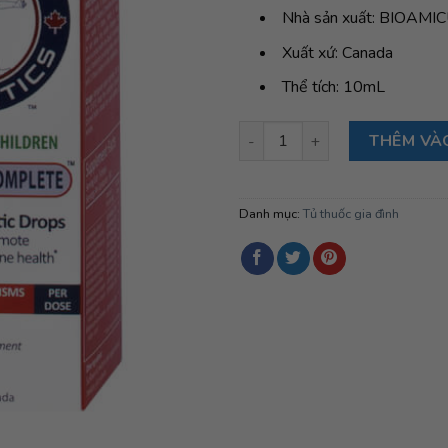
Nhà sản xuất: BIOAM
Xuất xứ: Canada
Thể tích: 10mL
Men vi sinh 10 chủng BioAmic
THÊM VÀ
Danh mục:
Tủ thuốc gia đình