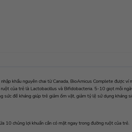
c nhập khẩu nguyên chai từ Canada, BioAmicus Complete được ví nh
uột của trẻ là Lactobacillus và Bifidobacteria. 5-10 giọt mỗi ngày
ng sức đề kháng giúp trẻ giảm ốm vặt, giảm tỷ lệ sử dụng kháng si
ứa 10 chủng lợi khuẩn cần có mặt ngay trong đường ruột của trẻ.