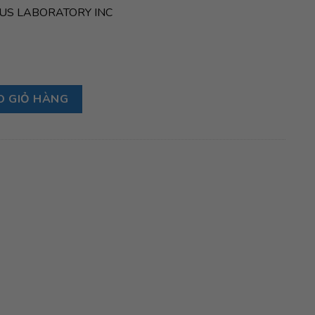
ICUS LABORATORY INC
us Complete số lượng
O GIỎ HÀNG