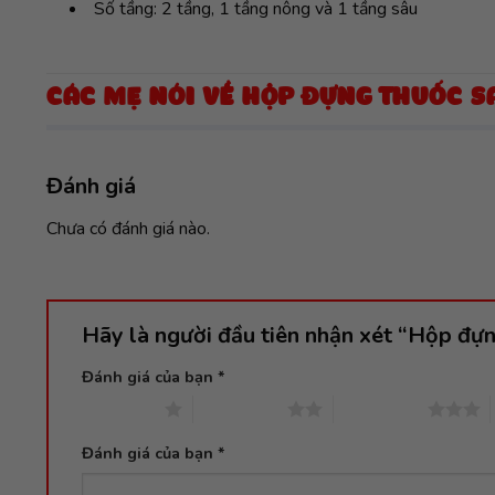
Số tầng: 2 tầng, 1 tầng nông và 1 tầng sâu
CÁC MẸ NÓI VỀ HỘP ĐỰNG THUỐC S
Đánh giá
Chưa có đánh giá nào.
Hãy là người đầu tiên nhận xét “Hộp đự
Đánh giá của bạn
*
1 trên 5 sao
2 trên 5 sao
3 trên 5 sao
Đánh giá của bạn
*