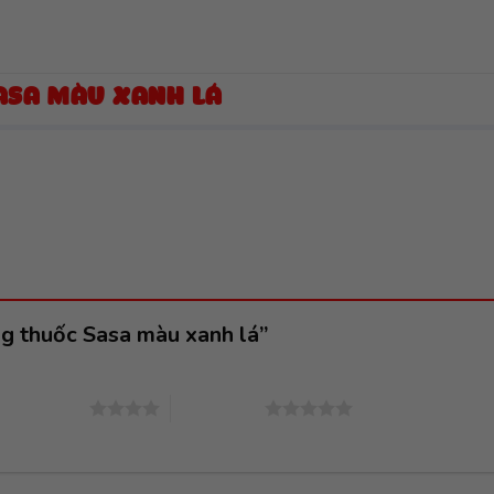
ASA MÀU XANH LÁ
ng thuốc Sasa màu xanh lá”
4 trên 5 sao
5 trên 5 sao