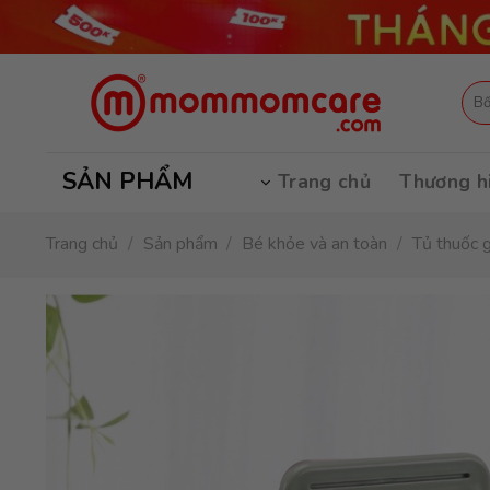
Skip
to
content
Tìm
kiếm
SẢN PHẨM
Trang chủ
Thương h
Trang chủ
/
Sản phẩm
/
Bé khỏe và an toàn
/
Tủ thuốc g