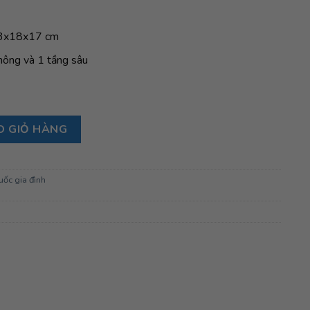
 23x18x17 cm
 nông và 1 tầng sâu
 lá số lượng
O GIỎ HÀNG
uốc gia đình