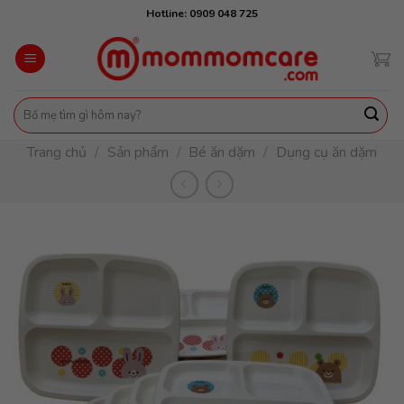
Skip
Hotline: 0909 048 725
to
content
Tìm
kiếm:
Trang chủ
/
Sản phẩm
/
Bé ăn dặm
/
Dụng cụ ăn dặm