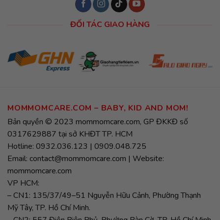
ĐỐI TÁC GIAO HÀNG
MOMMOMCARE.COM – BABY, KID AND MOM!
Bản quyền © 2023 mommomcare.com, GP ĐKKĐ số
0317629887 tại sở KHĐT TP. HCM
Hotline: 0932.036.123 | 0909.048.725
Email: contact@mommomcare.com | Website:
mommomcare.com
VP HCM:
– CN1: 135/37/49–51 Nguyễn Hữu Cảnh, Phường Thạnh
Mỹ Tây, TP. Hồ Chí Minh.
– CN2: 557 Điện Biên Phủ, Phường Bàn Cờ, TP. Hồ Chí Minh.