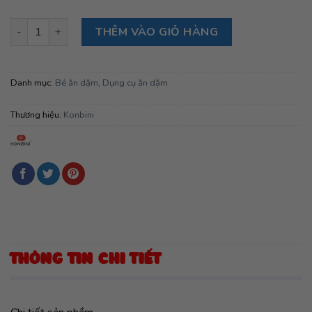
Khay ăn chia 3 ngăn cho bé hình gấu, thỏ số lượng
THÊM VÀO GIỎ HÀNG
Danh mục:
Bé ăn dặm
,
Dụng cụ ăn dặm
Thương hiệu:
Konbini
THÔNG TIN CHI TIẾT