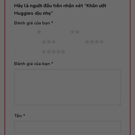
Hãy là người đầu tiên nhận xét “Khăn ướt
Huggies dịu nhẹ”
Đánh giá của bạn
*
1 trên 5 sao
2 trên 5 sao
3 trên 5 sao
4 trên 5 sao
5 trên 5 sao
Đánh giá của bạn
*
Tên
*