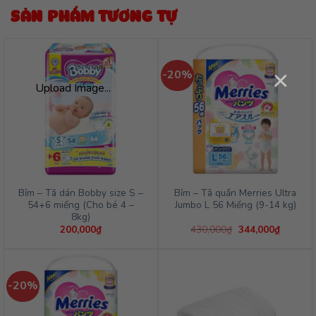
SẢN PHẨM TƯƠNG TỰ
×
-20%
Upload Image...
Bỉm – Tã dán Bobby size S –
Bỉm – Tã quần Merries Ultra
54+6 miếng (Cho bé 4 –
Jumbo L 56 Miếng (9-14 kg)
8kg)
Giá
Giá
200,000
₫
430,000
₫
344,000
₫
gốc
hiện
là:
tại
430,000₫.
là:
344,000
-20%