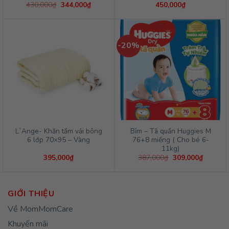
Giá
Giá
430,000
₫
344,000
₫
450,000
₫
gốc
hiện
là:
tại
430,000₫.
là:
344,000₫.
-20%
L`Ange- Khăn tắm vải bông
Bỉm – Tã quần Huggies M
6 lớp 70×95 – Vàng
76+8 miếng ( Cho bé 6-
11kg)
Giá
Giá
395,000
₫
387,000
₫
309,000
₫
gốc
hiện
là:
tại
387,000₫.
là:
309,000
GIỚI THIỆU
Về MomMomCare
Khuyến mãi