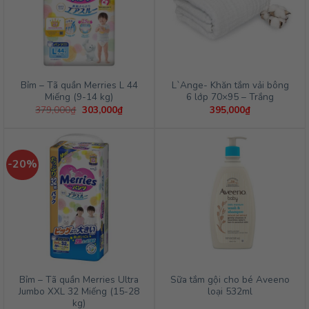
Bỉm – Tã quần Merries L 44
L`Ange- Khăn tắm vải bông
Miếng (9-14 kg)
6 lớp 70×95 – Trắng
Giá
Giá
379,000
₫
303,000
₫
395,000
₫
gốc
hiện
là:
tại
379,000₫.
là:
303,000₫.
-20%
Bỉm – Tã quần Merries Ultra
Sữa tắm gội cho bé Aveeno
Jumbo XXL 32 Miếng (15-28
loại 532ml
kg)