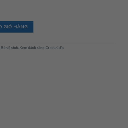
id`s 130g số lượng
O GIỎ HÀNG
,
Bé vệ sinh
,
Kem đánh răng Crest Kid`s