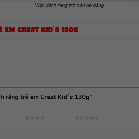
Việc đánh răng trở nên dễ dàng
 EM CREST KID`S 130G
nh răng trẻ em Crest Kid`s 130g”
4 trên 5 sao
5 trên 5 sao