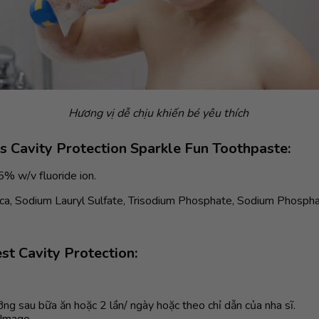
Hương vị dễ chịu khiến bé yêu thích
s Cavity Protection Sparkle Fun Toothpaste:
% w/v fluoride ion.
lica, Sodium Lauryl Sulfate, Trisodium Phosphate, Sodium Phosph
t Cavity Protection:
ng sau bữa ăn hoặc 2 lần/ ngày hoặc theo chỉ dẫn của nha sĩ.
Image...