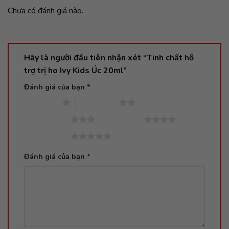
Chưa có đánh giá nào.
Hãy là người đầu tiên nhận xét “Tinh chất hỗ
trợ trị ho Ivy Kids Úc 20ml”
Đánh giá của bạn
*
1 trên 5 sao
2 trên 5 sao
3 trên 5 sao
4 trên 5 sao
5 trên 5 sao
Đánh giá của bạn
*