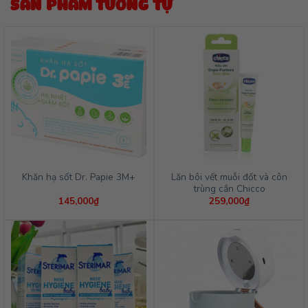
SẢN PHẨM TƯƠNG TỰ
Lăn bôi vết muỗi đốt và côn
Khăn hạ sốt Dr. Papie 3M+
trùng cắn Chicco
145,000
₫
259,000
₫