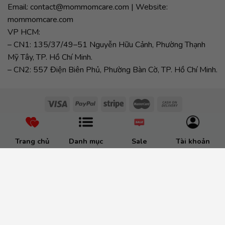
Email: contact@mommomcare.com | Website:
mommomcare.com
VP HCM:
– CN1: 135/37/49–51 Nguyễn Hữu Cảnh, Phường Thạnh
Mỹ Tây, TP. Hồ Chí Minh.
– CN2: 557 Điện Biên Phủ, Phường Bàn Cờ, TP. Hồ Chí Minh.
Trang chủ
Danh mục
Sale
Tài khoản