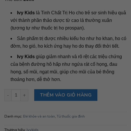
Ivy Kids
là Tinh Chất Trị Ho cho trẻ sơ sinh hiệu quả
với thành phần thảo dược từ cao lá thường xuân
(tương tự như thuốc trị ho prospan).
Sản phẩm trị được nhiều kiểu ho như ho khan, ho có
đờm, ho gió, ho kích ứng hay ho do thay đổi thời tiết.
Ivy Kids
giúp giảm nhanh và rõ rệt các triệu chứng
của bệnh đường hô hấp như ngứa rát cổ họng, đau
họng, sổ mũi, ngạt mũi, giúp cho mũi của bé thông
thoáng hơn, dễ thở hơn.
Tinh chất hỗ trợ trị ho Ivy Kids Úc 20ml số lượng
THÊM VÀO GIỎ HÀNG
Danh mục:
Bé khỏe và an toàn
,
Tủ thuốc gia đình
Thương hiệu:
Ivykids