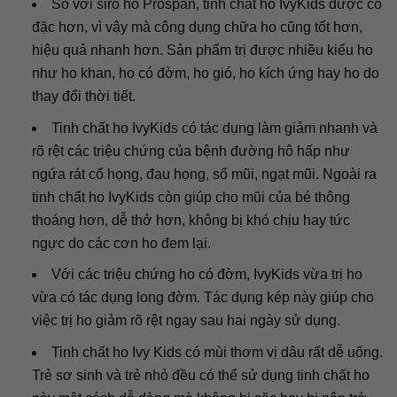
So với siro ho Prospan, tinh chất ho IvyKids được cô
đặc hơn, vì vậy mà công dụng chữa ho cũng tốt hơn,
hiệu quả nhanh hơn. Sản phẩm trị được nhiều kiểu ho
như ho khan, ho có đờm, ho gió, ho kích ứng hay ho do
thay đổi thời tiết.
Tinh chất ho IvyKids có tác dụng làm giảm nhanh và
rõ rệt các triệu chứng của bệnh đường hô hấp như
ngứa rát cổ họng, đau họng, sổ mũi, ngạt mũi. Ngoài ra
tinh chất ho IvyKids còn giúp cho mũi của bé thông
thoáng hơn, dễ thở hơn, không bị khó chịu hay tức
ngực do các cơn ho đem lại.
Với các triệu chứng ho có đờm, IvyKids vừa trị ho
vừa có tác dụng long đờm. Tác dụng kép này giúp cho
việc trị ho giảm rõ rệt ngay sau hai ngày sử dụng.
Tinh chất ho Ivy Kids có mùi thơm vị dâu rất dễ uống.
Trẻ sơ sinh và trẻ nhỏ đều có thể sử dụng tinh chất ho