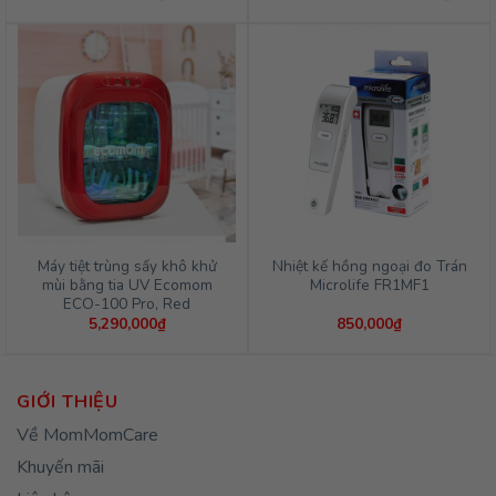
gốc
hiện
là:
tại
4,390,000₫.
là:
3,951,
Máy tiệt trùng sấy khô khử
Nhiệt kế hồng ngoại đo Trán
mùi bằng tia UV Ecomom
Microlife FR1MF1
ECO-100 Pro, Red
5,290,000
₫
850,000
₫
GIỚI THIỆU
Về MomMomCare
Khuyến mãi