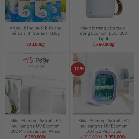
Xịt mũi bằng muối biển cho
Máy tiệt trùng cầm tay di
bé sơ sinh Sterimar Baby
động Ecomom ECO-203
Light
220,000
₫
1,250,000
₫
-10%
Máy tiệt trùng sấy khô khử
Máy tiệt trùng sấy khô khử
mùi bằng tia UV Ecomom
mùi bằng tia UV Ecomom
202 Pro Advanced, White
ECO-22 Plus, Blue
Giá
Giá
6,290,000
₫
4,390,000
₫
3,951,000
₫