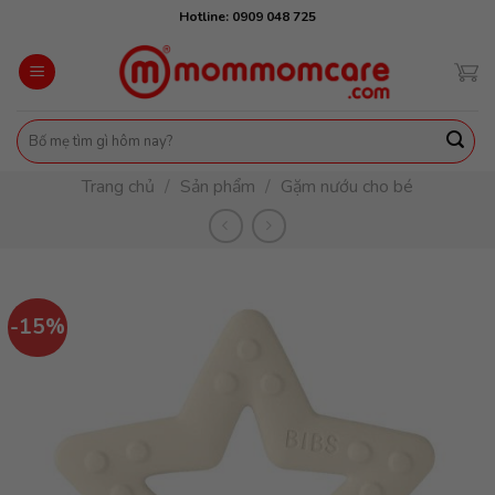
Skip
Hotline: 0909 048 725
to
content
Tìm
kiếm:
Trang chủ
/
Sản phẩm
/
Gặm nướu cho bé
-15%