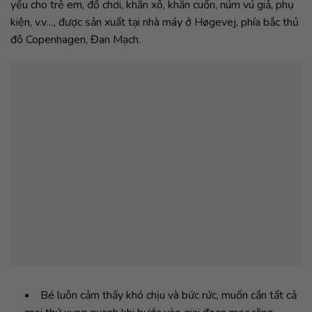
yếu cho trẻ em, đồ chơi, khăn xô, khăn cuốn, núm vú giả, phụ
kiện, v.v…, được sản xuất tại nhà máy ở Høgevej, phía bắc thủ
đô Copenhagen, Đan Mạch.
Bé luôn cảm thấy khó chịu và bức rức, muốn cắn tất cả