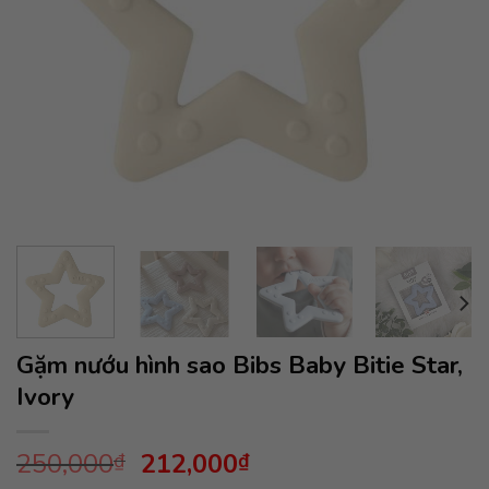
Gặm nướu hình sao Bibs Baby Bitie Star,
Ivory
Giá
Giá
250,000
212,000
₫
₫
gốc
hiện