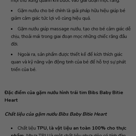
mọi thứ xung quanh khi bước vào giai đoạn mọc răng.
Gặm nướu cho bé chính là giải pháp hữu hiệu giúp bé
giảm cảm giác tức lợi vô cùng hiệu quả.
Gặm nướu giúp massage nướu, tạo cho bé cảm giác dễ
chịu, thoải mái trong giai đoạn mọc những chiếc răng đầu
đời.
Ngoài ra, sản phẩm được thiết kế để kích thích giác
quan và kỹ năng vận động tinh của bé để hỗ trợ sự phát
triển của bé.
Đặc điểm của gặm nướu hình trái tim Bibs Baby Bitie
Heart
Chất liệu của gặm nướu Bibs Baby Bitie Heart
Chất liệu
TPU, là vật liệu an toàn 100% cho thực
phẩm.
Nhựa TPU là một chất liệu nhựa dẻo có tính đàn