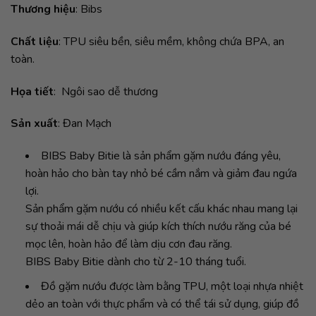
Thương hiệu
: Bibs
là:
tại
250,000₫.
là:
Chất liệu
: TPU siêu bền, siêu mềm, không chứa BPA, an
212,000₫.
toàn.
Họa tiết
: Ngôi sao dễ thương
Sản xuất
: Đan Mạch
BIBS Baby Bitie là sản phẩm gặm nướu đáng yêu,
hoàn hảo cho bàn tay nhỏ bé cầm nắm và giảm đau ngứa
lợi.
Sản phẩm gặm nướu có nhiều kết cấu khác nhau mang lại
sự thoải mái dễ chịu và giúp kích thích nướu răng của bé
mọc lên, hoàn hảo để làm dịu cơn đau răng.
BIBS Baby Bitie dành cho từ 2-10 tháng tuổi.
Đồ gặm nướu được làm bằng TPU, một loại nhựa nhiệt
dẻo an toàn với thực phẩm và có thể tái sử dụng, giúp đồ