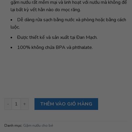
gặm nướu rất mềm mại và linh hoạt với nướu mà không để
lại bất kỳ vết hằn nào do mọc răng.
Dễ dàng rửa sạch bằng nước xà phòng hoặc bằng cách
luộc.
Được thiết kế và sản xuất tại Đan Mạch.
100% không chứa BPA và phthalate.
Gặm nướu hình sao Bibs Baby Bitie Star, Ivory số lượng
THÊM VÀO GIỎ HÀNG
Danh mục:
Gặm nướu cho bé