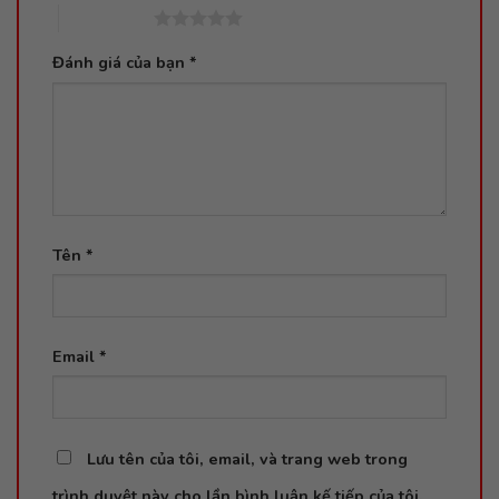
5 trên 5 sao
Đánh giá của bạn
*
Tên
*
Email
*
Lưu tên của tôi, email, và trang web trong
trình duyệt này cho lần bình luận kế tiếp của tôi.