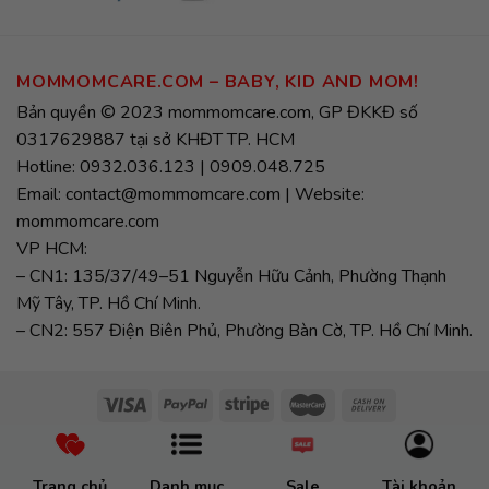
MOMMOMCARE.COM – BABY, KID AND MOM!
Bản quyền © 2023 mommomcare.com, GP ĐKKĐ số
0317629887 tại sở KHĐT TP. HCM
Hotline: 0932.036.123 | 0909.048.725
Email: contact@mommomcare.com | Website:
mommomcare.com
VP HCM:
– CN1: 135/37/49–51 Nguyễn Hữu Cảnh, Phường Thạnh
Mỹ Tây, TP. Hồ Chí Minh.
– CN2: 557 Điện Biên Phủ, Phường Bàn Cờ, TP. Hồ Chí Minh.
Trang chủ
Danh mục
Sale
Tài khoản