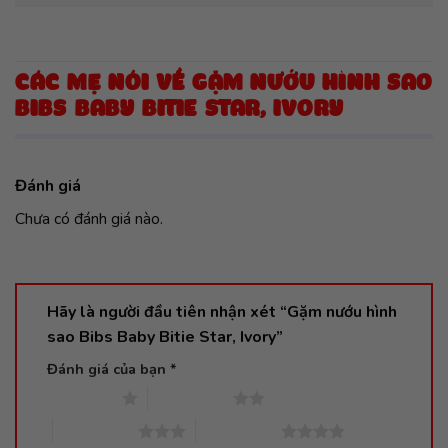
CÁC MẸ NÓI VỀ GẶM NƯỚU HÌNH SAO
BIBS BABY BITIE STAR, IVORY
Đánh giá
Chưa có đánh giá nào.
Hãy là người đầu tiên nhận xét “Gặm nướu hình
sao Bibs Baby Bitie Star, Ivory”
Đánh giá của bạn
*
1 trên 5 sao
2 trên 5 sao
3 trên 5 sao
4 trên 5 sao