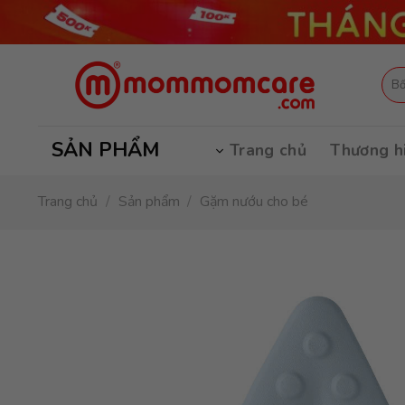
Skip
to
content
Tìm
kiếm
SẢN PHẨM
Trang chủ
Thương h
Trang chủ
/
Sản phẩm
/
Gặm nướu cho bé