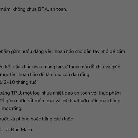
u mềm, không chứa BPA, an toàn.
 phẩm gặm nướu đáng yêu, hoàn hảo cho bàn tay nhỏ bé cầm
 kết cấu khác nhau mang lại sự thoải mái dễ chịu và giúp
 mọc lên, hoàn hảo để làm dịu cơn đau răng.
ừ 2-10 tháng tuổi.
ằng TPU, một loại nhựa nhiệt dẻo an toàn với thực phẩm
p đồ gặm nướu rất mềm mại và linh hoạt với nướu mà không
o mọc răng.
nước xà phòng hoặc bằng cách luộc.
ất tại Đan Mạch.