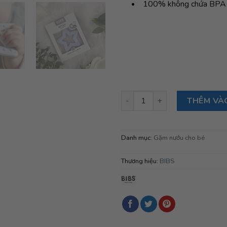
100% không chứa BPA v
Gặm nướu hình sao Bibs Baby B
THÊM VÀ
Danh mục:
Gặm nướu cho bé
Thương hiệu:
BIBS