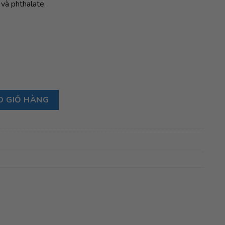
à phthalate.
itie Star, Baby Blue số lượng
O GIỎ HÀNG