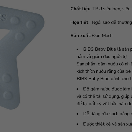
Chất liệu
: TPU siêu bền, siê
Họa tiết
: Ngôi sao dễ thương
Sản xuất
: Đan Mạch
BIBS Baby Bitie là sản
nắm và giảm đau ngứa lợi.
Sản phẩm gặm nướu có nhiều
kích thích nướu răng của bé
BIBS Baby Bitie dành cho t
Đồ gặm nướu được làm b
và có thể tái sử dụng, giú
để lại bất kỳ vết hằn nào d
Dễ dàng rửa sạch bằng 
Được thiết kế và sản xu