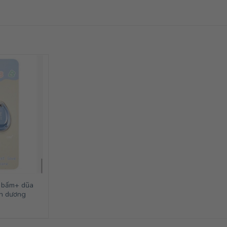
+ bấm+ dũa
h dương