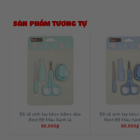
SẢN PHẨM TƯƠNG TỰ
Bộ vệ sinh tay kéo+ bấm+ dũa
Bộ vệ sinh tay kéo
Best BB Màu Xanh lá
Best BB Màu Xan
80,000
₫
80,000
₫