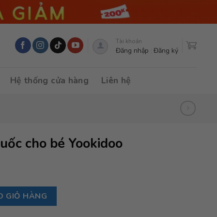
Tài khoản
Đăng nhập
Đăng ký
Hệ thống cửa hàng
Liên hệ
uốc cho bé Yookidoo
okidoo số lượng
O GIỎ HÀNG