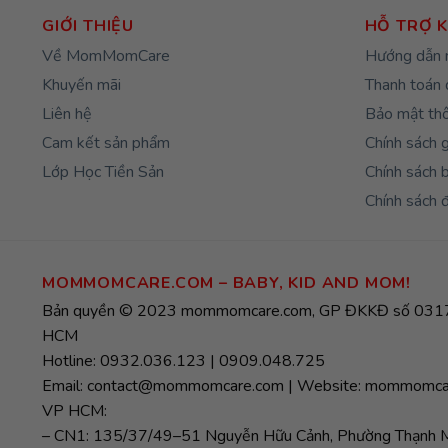
GIỚI THIỆU
HỖ TRỢ 
Về MomMomCare
Hướng dẫn 
Khuyến mãi
Thanh toán 
Liên hệ
Bảo mật thô
Cam kết sản phẩm
Chính sách 
Lớp Học Tiền Sản
Chính sách 
Chính sách đ
MOMMOMCARE.COM – BABY, KID AND MOM!
Bản quyền © 2023 mommomcare.com, GP ĐKKĐ số 0317
HCM
Hotline: 0932.036.123 | 0909.048.725
Email: contact@mommomcare.com | Website: mommomca
VP HCM:
– CN1: 135/37/49–51 Nguyễn Hữu Cảnh, Phường Thạnh Mỹ