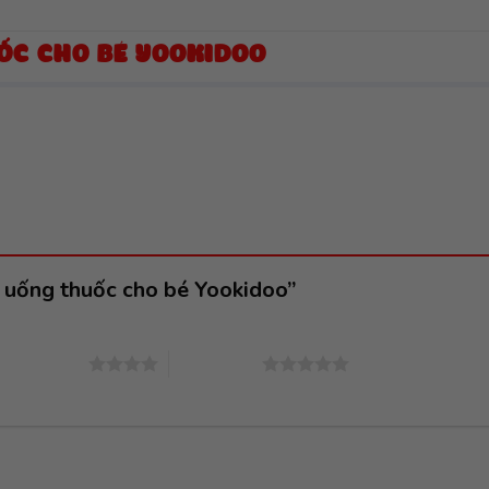
UỐC CHO BÉ YOOKIDOO
ụ uống thuốc cho bé Yookidoo”
4 trên 5 sao
5 trên 5 sao