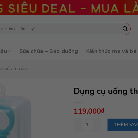
:
iệu
Sửa chữa – Bảo dưỡng
Kiến thức mẹ và bé
ảo vệ an toàn
Dụng cụ uống th
119,000
₫
Dụng cụ uống thuốc cho bé Yo
THÊM VÀ