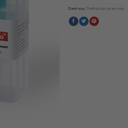
Danh mục:
Thiết bị bảo vệ an toàn