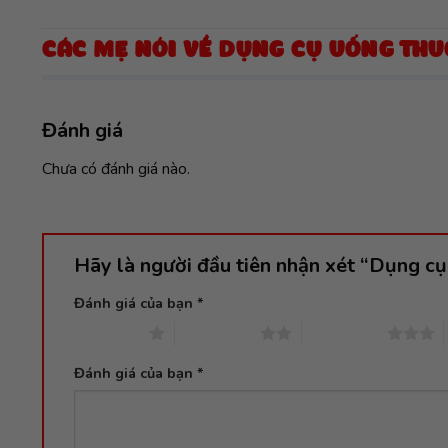
CÁC MẸ NÓI VỀ DỤNG CỤ UỐNG TH
Đánh giá
Chưa có đánh giá nào.
Hãy là người đầu tiên nhận xét “Dụng c
Đánh giá của bạn
*
1 trên 5 sao
2 trên 5 sao
3 trên 5 sao
Đánh giá của bạn
*