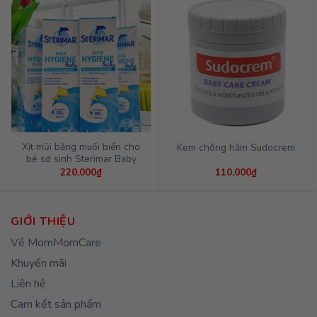
3,951,000₫.
Xịt mũi bằng muối biển cho
Kem chống hăm Sudocrem
bé sơ sinh Sterimar Baby
220,000
₫
110,000
₫
GIỚI THIỆU
Về MomMomCare
Khuyến mãi
Liên hệ
Cam kết sản phẩm