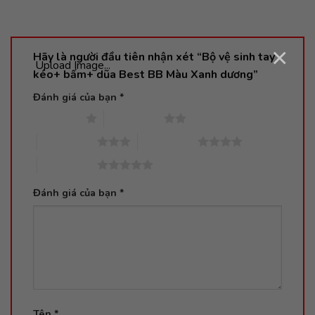
×
Hãy là người đầu tiên nhận xét “Bộ vệ sinh tay
Upload Image...
kéo+ bấm+ dũa Best BB Màu Xanh dương”
Đánh giá của bạn
*
1 trên 5 sao
2 trên 5 sao
3 trên 5 sao
4 trên 5 sao
5 trên 5 sao
Đánh giá của bạn
*
Tên
*