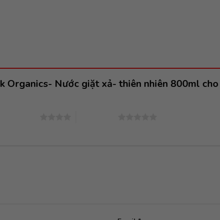
ck Organics- Nước giặt xả- thiên nhiên 800ml ch
4 trên 5 sao
5 trên 5 sao