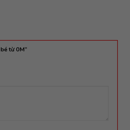
o bé từ 0M”