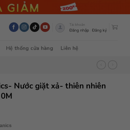
Tài khoản
Đăng nhập
Đăng ký
Hệ thống cửa hàng
Liên hệ
cs- Nước giặt xả- thiên nhiên
ừ 0M
anics