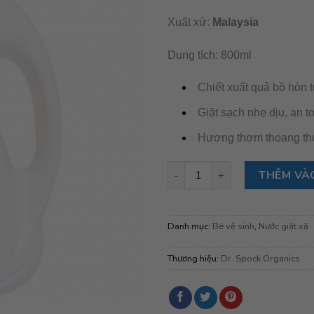
Xuất xứ:
Malaysia
Dung tích: 800ml
Chiết xuất quả bồ hòn 
Giặt sạch nhẹ dịu, an t
Hương thơm thoang tho
Dr. Spock Organics- Nước giặt
THÊM VÀ
Danh mục:
Bé vệ sinh
,
Nước giặt xã
Thương hiệu:
Dr. Spock Organics