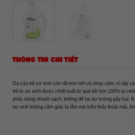
THÔNG TIN CHI TIẾT
Da của trẻ sơ sinh còn rất non nớt và nhạy cảm, vì vậy c
trẻ từ sơ sinh được chiết xuất từ quả bồ hòn 100% tự nh
phải, tráng nhanh sạch, không để lại dư lượng gây hại. 
sơ sinh không cảm giác lạ lẫm mà luôn thấy thoải mái, êm