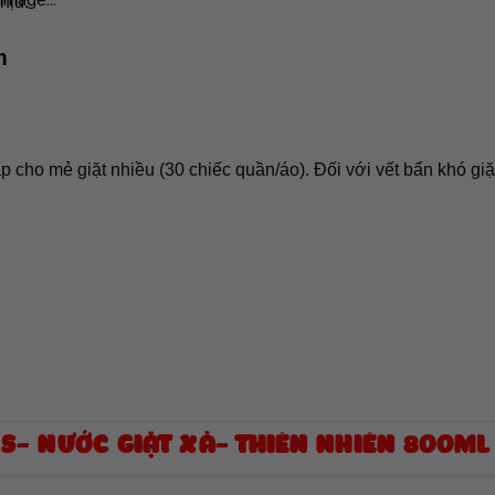
hịu.
m
ắp cho mẻ giặt nhiều (30 chiếc quần/áo). Đối với vết bẩn khó giặ
S- NƯỚC GIẶT XẢ- THIÊN NHIÊN 800ML