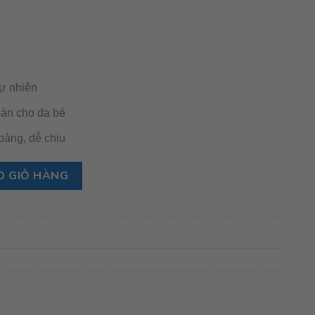
tự nhiên
oàn cho da bé
ảng, dễ chịu
 xả- thiên nhiên 800ml cho bé từ 0M số lượng
O GIỎ HÀNG