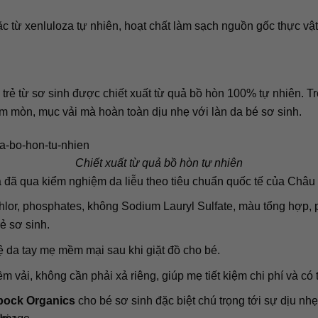
ặc từ xenluloza tự nhiên, hoạt chất làm sạch nguồn gốc thực vậ
trẻ từ sơ sinh được chiết xuất từ quả bồ hòn 100% tự nhiên. T
m mòn, mục vải mà hoàn toàn dịu nhẹ với làn da bé sơ sinh.
Chiết xuất từ quả bồ hòn tự nhiên
 đã qua kiểm nghiệm da liễu theo tiêu chuẩn quốc tế của Châ
lor, phosphates, không Sodium Lauryl Sulfate, màu tổng hợp, 
rẻ sơ sinh.
ệ da tay mẹ mềm mại sau khi giặt đồ cho bé.
m vải, không cần phải xả riêng, giúp mẹ tiết kiệm chi phí và có
pock Organics
cho bé sơ sinh đặc biệt chú trọng tới sự dịu nh
Image...