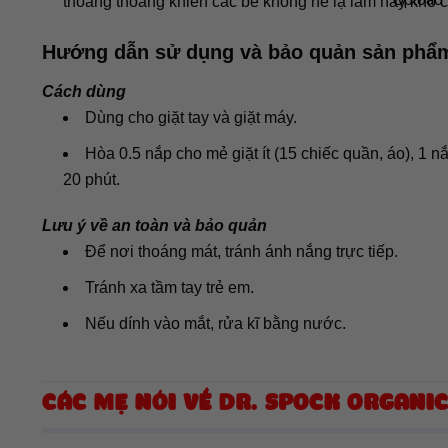
thoang thoảng khiến các bé không hề lạ lẫm hay khó c
Hướng dẫn sử dụng và bảo quản sản phẩ
Cách dùng
Dùng cho giặt tay và giặt máy.
Hòa 0.5 nắp cho mẻ giặt ít (15 chiếc quần, áo), 1 n
20 phút.
Lưu ý về an toàn và bảo quản
Để nơi thoáng mát, tránh ánh nắng trực tiếp.
Tránh xa tầm tay trẻ em.
Nếu dính vào mắt, rửa kĩ bằng nước.
CÁC MẸ NÓI VỀ DR. SPOCK ORGANIC