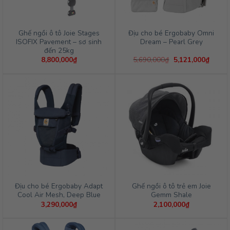
Ghế ngồi ô tô Joie Stages
Địu cho bé Ergobaby Omni
ISOFIX Pavement – sơ sinh
Dream – Pearl Grey
đến 25kg
Giá
Giá
8,800,000
₫
5,690,000
₫
5,121,000
₫
gốc
hiện
là:
tại
5,690,000₫.
là:
5,121,
Địu cho bé Ergobaby Adapt
Ghế ngồi ô tô trẻ em Joie
Cool Air Mesh, Deep Blue
Gemm Shale
3,290,000
₫
2,100,000
₫