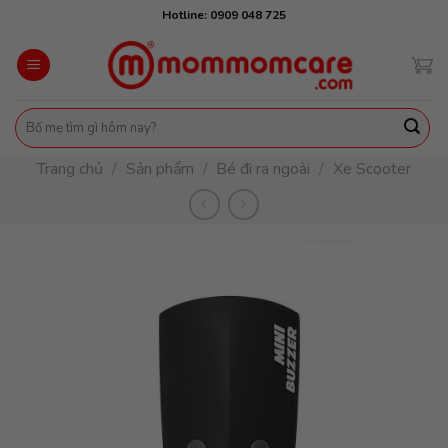
Skip
Hotline: 0909 048 725
to
content
Tìm
kiếm:
Trang chủ
/
Sản phẩm
/
Bé đi ra ngoài
/
Xe Scooter