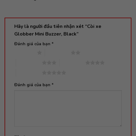
Hãy là người đầu tiên nhận xét “Còi xe
Globber Mini Buzzer, Black”
Đánh giá của bạn
*
1 trên 5 sao
2 trên 5 sao
3 trên 5 sao
4 trên 5 sao
5 trên 5 sao
Đánh giá của bạn
*