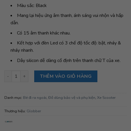
Màu sắc: Black
Mang lại hiệu ứng âm thanh, ánh sáng vui nhộn và hấp
dẫn.
Có 15 âm thanh khác nhau.
Kết hợp với đèn Led có 3 chế độ tốc độ: bật, nháy &
nháy nhanh.
Dây silicon dễ dàng cố định trên thanh chữ T của xe.
Còi xe Globber Mini Buzzer, Black số lượng
THÊM VÀO GIỎ HÀNG
Danh mục:
Bé đi ra ngoài
,
Đồ dùng bảo vệ và phụ kiện
,
Xe Scooter
Thương hiệu:
Globber