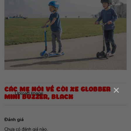
×
CÁC MẸ NÓI VỀ CÒI XE GLOBBER
Upload Image...
MINI BUZZER, BLACK
Đánh giá
Chưa có đánh giá nào.