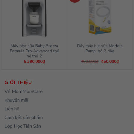
Máy pha sữa Baby Brezza
Dây máy hút sữa Medela
Formula Pro Advanced thế
Pump, bộ 2 dây
hệ thứ 2
Giá
Giá
5,390,000
₫
460,000
₫
450,000
₫
gốc
hiện
là:
tại
460,000₫.
là:
450,000
GIỚI THIỆU
Về MomMomCare
Khuyến mãi
Liên hệ
Cam kết sản phẩm
Lớp Học Tiền Sản