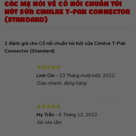
CÁC MẸ NÓI VỀ CỔ NỐI CHUẨN TÚI
HÚT SỮA CIMILRE T-PAK CONNECTOR
(STANDARD)
2 đánh giá cho
Cổ nối chuẩn túi hút sữa Cimilre T-Pak
Connector (Standard)
Được xếp
Linh Chi
–
23 Tháng mười một, 2022
hạng
5
5
Giao nhanh, đúng hàng
sao
Được xếp
My Trần
–
6 Tháng 12, 2022
hạng
5
5
Xài oke lắm
sao