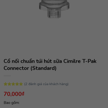
Cổ nối chuẩn túi hút sữa Cimilre T-Pak
Connector (Standard)
(
2
đánh giá của khách hàng)
5.00
2
trên 5
70,000
₫
dựa trên
đánh giá
Bao gồm: