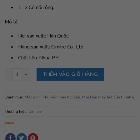
1 x Cổ nối rộng.
Mô tả:
Nơi sản xuất: Hàn Quốc.
Hãng sản xuất: Cimilre Co., Ltd.
Chất liệu: Nhựa PP.
Cổ nối chuẩn túi hút sữa Cimilre T-Pak Connector (Standard) s
THÊM VÀO GIỎ HÀNG
Danh mục:
Mặc định
,
Phụ kiện máy hút sữa
,
Phụ kiện máy hút sữa Cimilre
Thương hiệu:
Cimilre