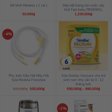
Máy tiệt trùng hơi nước sấy
Đế bình Medela ( 1 cái )
khô Fatz baby FB4906SL
50,000
₫
1,200,000
₫
-4%
Phụ kiện Dây Hút Máy Hút
Sữa Similac Neosure cho trẻ
Sữa Medela Freestyle
sinh non nhẹ cân từ 0 -12
tháng tuổi
Giá
Giá
Khoảng
520,000
₫
500,000
₫
590,000
₫
–
890,000
₫
gốc
hiện
giá:
là:
tại
từ
520,000₫.
là:
590,00
500,000₫.
đến
890,00
-2%