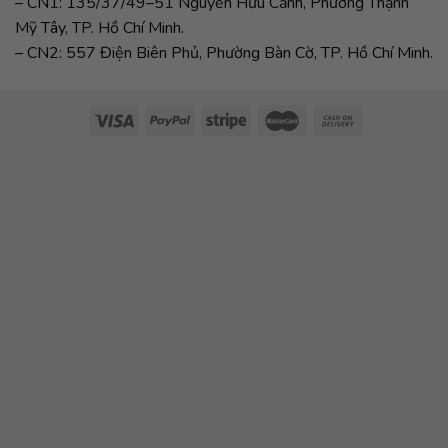
– CN1: 135/37/49–51 Nguyễn Hữu Cảnh, Phường Thạnh
Mỹ Tây, TP. Hồ Chí Minh.
– CN2: 557 Điện Biên Phủ, Phường Bàn Cờ, TP. Hồ Chí Minh.