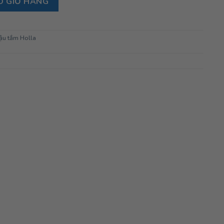
O GIỎ HÀNG
ậu tắm Holla