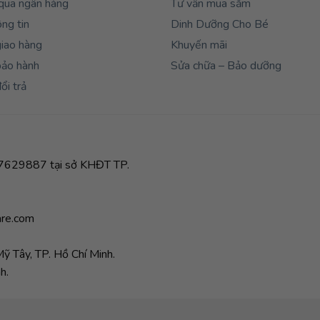
qua ngân hàng
Tư vấn mua sắm
ng tin
Dinh Dưỡng Cho Bé
giao hàng
Khuyến mãi
bảo hành
Sửa chữa – Bảo dưỡng
ổi trả
629887 tại sở KHĐT TP.
re.com
 Tây, TP. Hồ Chí Minh.
h.