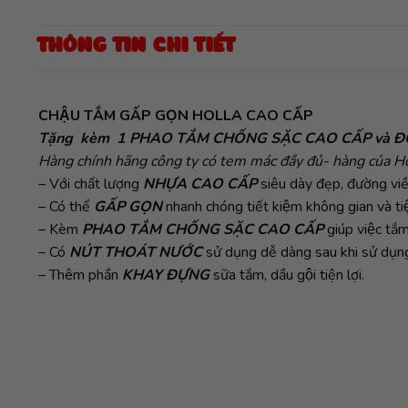
THÔNG TIN CHI TIẾT
CHẬU TẮM GẤP GỌN HOLLA CAO CẤP
Tặng kèm 1 PHAO TẮM CHỐNG SẶC CAO CẤP và ĐỒ 
Hàng chính hãng công ty có tem mác đầy đủ- hàng của Hol
– Với chất lượng
NHỰA CAO CẤP
siêu dày đẹp, đường viền
– Có thể
GẤP GỌN
nhanh chóng tiết kiệm không gian và ti
– Kèm
PHAO TẮM CHỐNG SẶC CAO CẤP
giúp việc tă
– Có
NÚT THOÁT NƯỚC
sử dụng dễ dàng sau khi sử dụn
– Thêm phần
KHAY ĐỰNG
sữa tắm, dầu gội tiện lợi.