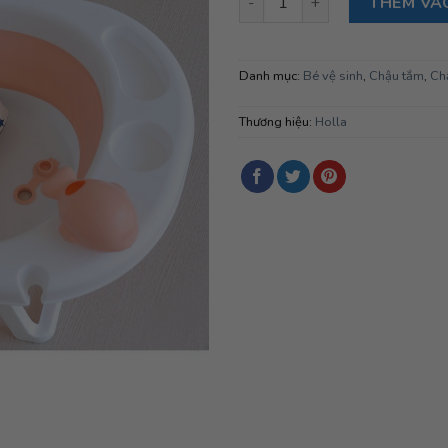
THÊM VÀ
Danh mục:
Bé vệ sinh
,
Chậu tắm
,
Ch
Thương hiệu:
Holla