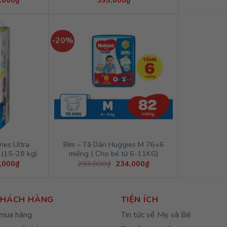
,000
₫
395,000
₫
hiện
tại
,000₫.
là:
124,000₫.
-20%
ies Ultra
Bỉm – Tã Dán Huggies M 76+6
 (15-28 kg)
miếng ( Cho bé từ 6-11KG)
Giá
Giá
Giá
,000
₫
293,000
₫
234,000
₫
hiện
gốc
hiện
tại
là:
tại
,000₫.
là:
293,000₫.
là:
344,000₫.
234,000₫.
KHÁCH HÀNG
TIỆN ÍCH
mua hàng
Tin tức về Mẹ và Bé