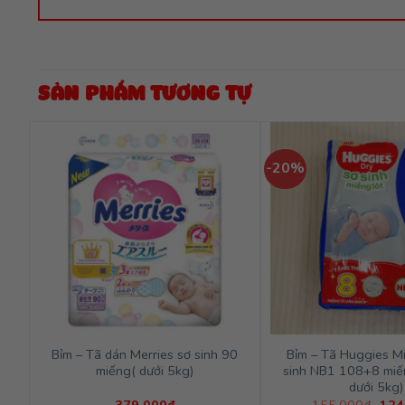
SẢN PHẨM TƯƠNG TỰ
-20%
Bỉm – Tã dán Merries sơ sinh 90
Bỉm – Tã Huggies Mi
miếng( dưới 5kg)
sinh NB1 108+8 miế
dưới 5kg)
Giá