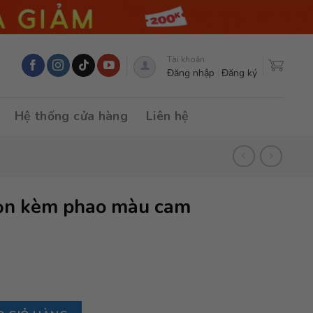
Tài khoản
Đăng nhập
Đăng ký
Hệ thống cửa hàng
Liên hệ
ọn kèm phao màu cam
àu cam số lượng