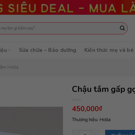
:
iệu
Sửa chữa – Bảo dưỡng
Kiến thức mẹ và bé
tắm Holla
Chậu tắm gấp g
450,000
₫
Thương hiệu: Holla
Chậu tắm gấp gọn kèm phao m