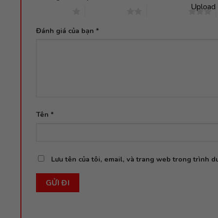
Upload 
1 trên 5 sao
2 trên 5 sao
3 trên 5 sao
Đánh giá của bạn
*
Tên
*
Lưu tên của tôi, email, và trang web trong trình du