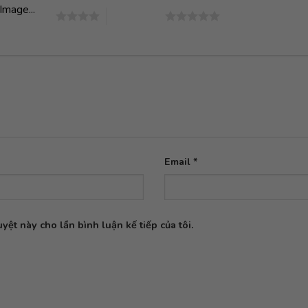
Image...
4 trên 5 sao
5 trên 5 sao
Email
*
yệt này cho lần bình luận kế tiếp của tôi.