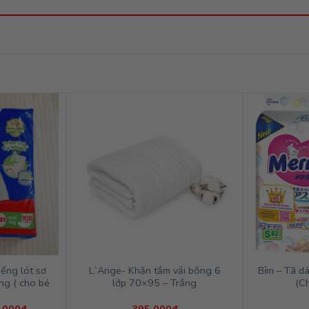
ếng lót sơ
L`Ange- Khăn tắm vải bông 6
Bỉm – Tã d
ng ( cho bé
lớp 70×95 – Trắng
(C
Giá