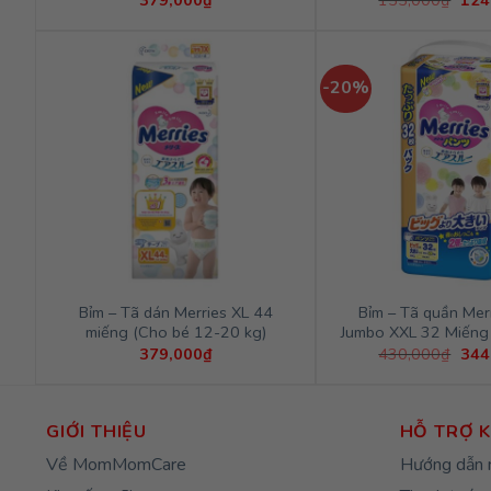
379,000
₫
155,000
₫
124
gốc
là:
155
-20%
Bỉm – Tã dán Merries XL 44
Bỉm – Tã quần Merr
miếng (Cho bé 12-20 kg)
Jumbo XXL 32 Miếng
Giá
379,000
₫
430,000
₫
344
gốc
là:
430
GIỚI THIỆU
HỖ TRỢ 
Về MomMomCare
Hướng dẫn 