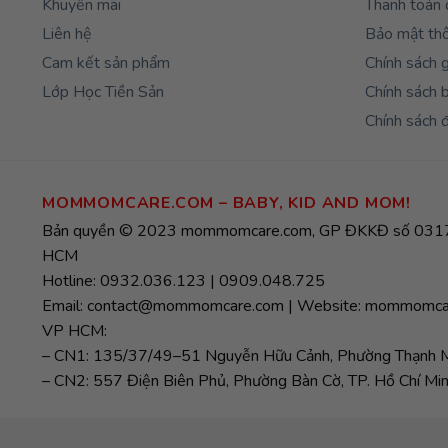
Khuyến mãi
Thanh toán 
Liên hệ
Bảo mật thô
Cam kết sản phẩm
Chính sách 
Lớp Học Tiền Sản
Chính sách 
Chính sách đ
MOMMOMCARE.COM – BABY, KID AND MOM!
Bản quyền © 2023 mommomcare.com, GP ĐKKĐ số 0317
HCM
Hotline: 0932.036.123 | 0909.048.725
Email: contact@mommomcare.com | Website: mommomca
VP HCM:
– CN1: 135/37/49–51 Nguyễn Hữu Cảnh, Phường Thạnh Mỹ
– CN2: 557 Điện Biên Phủ, Phường Bàn Cờ, TP. Hồ Chí Min