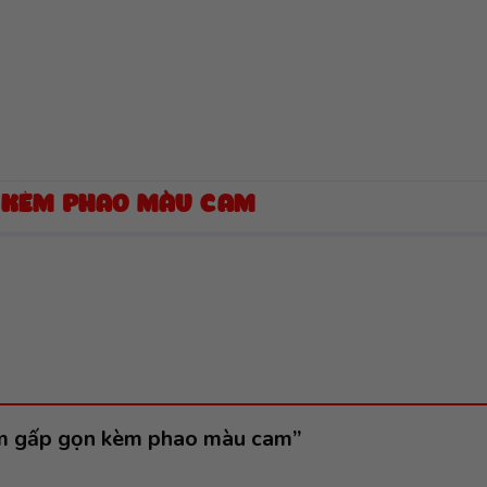
N KÈM PHAO MÀU CAM
tắm gấp gọn kèm phao màu cam”