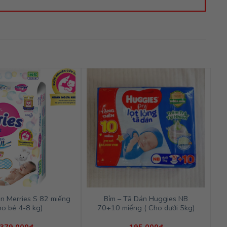
án Merries S 82 miếng
Bỉm – Tã Dán Huggies NB
ho bé 4-8 kg)
70+10 miếng ( Cho dưới 5kg)