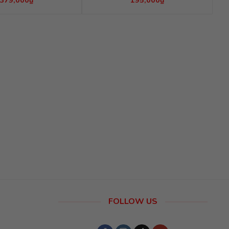
379,000
₫
195,000
₫
FOLLOW US