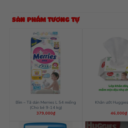
SẢN PHẨM TƯƠNG TỰ
Bỉm – Tã dán Merries L 54 miếng
Khăn ướt Huggies
(Cho bé 9-14 kg)
379,000
₫
46,000
₫