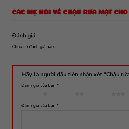
CÁC MẸ NÓI VỀ CHẬU RỬA MẶT CHO
Đánh giá
Chưa có đánh giá nào.
Hãy là người đầu tiên nhận xét “Chậu r
Đánh giá của bạn
*
1 trên 5 sao
2 trên 5 sao
3 trên 5 sao
Đánh giá của bạn
*