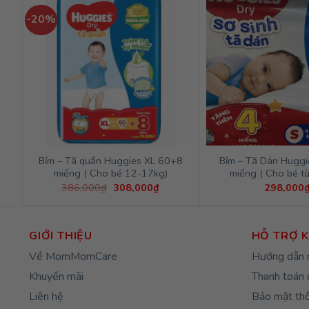
-20%
Bỉm – Tã quần Huggies XL 60+8
Bỉm – Tã Dán Hugg
miếng ( Cho bé 12-17kg)
miếng ( Cho bé t
Giá
Giá
386,000
₫
308,000
₫
298,000
gốc
hiện
là:
tại
386,000₫.
là:
308,000₫.
GIỚI THIỆU
HỖ TRỢ 
Về MomMomCare
Hướng dẫn 
Khuyến mãi
Thanh toán 
Liên hệ
Bảo mật thô