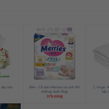
Bỉm – Tã dán Merries sơ sinh 90
L`Ange- 
 dịu nhẹ
miếng( dưới 5kg)
lớp 
379,000
₫