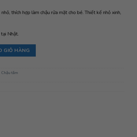
 nhỏ, thích hợp làm chậu rửa mặt cho bé. Thiết kế nhỏ xinh,
tại Nhật.
màu xanh) số lượng
O GIỎ HÀNG
,
Chậu tắm