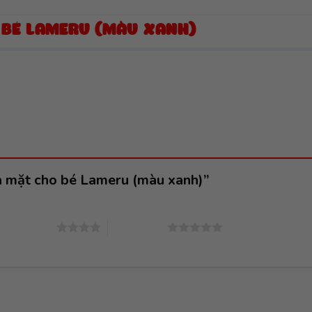
 BÉ LAMERU (MÀU XANH)
ửa mặt cho bé Lameru (màu xanh)”
4 trên 5 sao
5 trên 5 sao