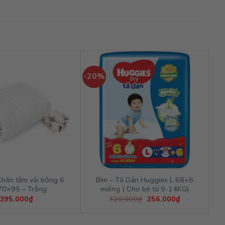
-20%
Khăn tắm vải bông 6
Bỉm – Tã Dán Huggies L 68+6
70×95 – Trắng
miếng ( Cho bé từ 9-14KG)
Giá
Giá
395,000
₫
320,000
₫
256,000
₫
gốc
hiện
là:
tại
320,000₫.
là: