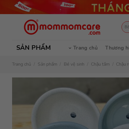
Skip
to
content
Tìm
kiếm
SẢN PHẨM
Trang chủ
Thương h
Trang chủ
/
Sản phẩm
/
Bé vệ sinh
/
Chậu tắm
/
Chậu 