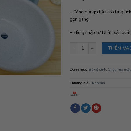
– Công dụng: chậu có dung tích
gọn gàng.
– Hàng nhập từ Nhật, sản xuất 
Chậu rửa mặt cho bé Lameru (
THÊM VÀ
Danh mục:
Bé vệ sinh
,
Chậu rửa mặt
Thương hiệu:
Konbini