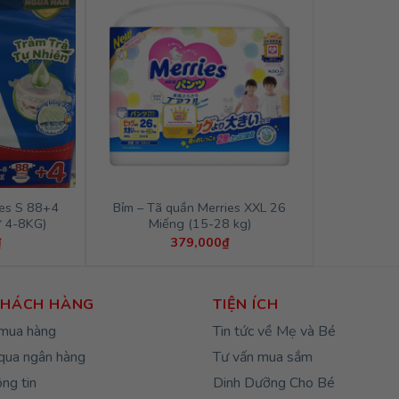
ies S 88+4
Bỉm – Tã quần Merries XXL 26
ừ 4-8KG)
Miếng (15-28 kg)
₫
379,000
₫
KHÁCH HÀNG
TIỆN ÍCH
mua hàng
Tin tức về Mẹ và Bé
qua ngân hàng
Tư vấn mua sắm
ng tin
Dinh Dưỡng Cho Bé