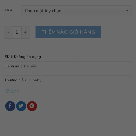
size
BUBABY- Bộ dài tay cài chéo- Trắng số lượng
THÊM VÀO GIỎ HÀNG
SKU:
Không áp dụng
Danh mục:
Bé mặc
Thương hiệu:
Bubaby