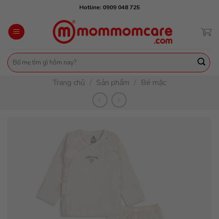
Skip
Hotline: 0909 048 725
to
content
Tìm
kiếm:
Trang chủ
/
Sản phẩm
/
Bé mặc