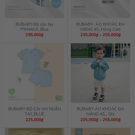
BUBABY-Bộ cộc tay
BUBABY- ÁO KHOÁC ĐA
PYJAMAS_Blue
NĂNG 4S_Hồng Cam
Khoảng
295,000
₫
235,000
₫
–
255,000
₫
giá:
từ
235,00
đến
255,00
BUBABY-BỘ CÀI VAI NGẮN
BUBABY-ÁO KHOÁC ĐA
TAY_BLUE
NĂNG 4S_ Ghi
Khoảng
225,000
₫
235,000
₫
–
255,000
₫
giá:
từ
235,00