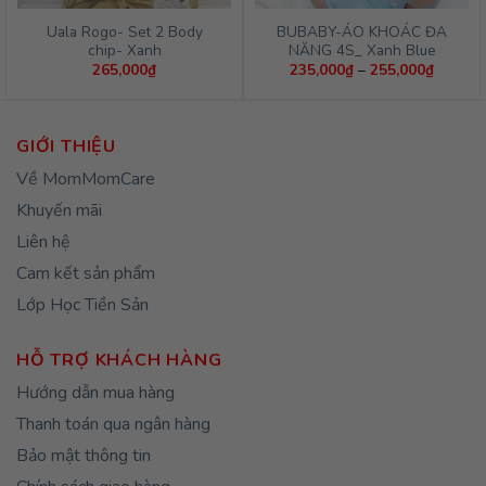
Uala Rogo- Set 2 Body
BUBABY-ÁO KHOÁC ĐA
chip- Xanh
NĂNG 4S_ Xanh Blue
Khoảng
265,000
₫
235,000
₫
–
255,000
₫
giá:
từ
235,00
đến
255,00
GIỚI THIỆU
Về MomMomCare
Khuyến mãi
Liên hệ
Cam kết sản phẩm
Lớp Học Tiền Sản
HỖ TRỢ KHÁCH HÀNG
Hướng dẫn mua hàng
Thanh toán qua ngân hàng
Bảo mật thông tin