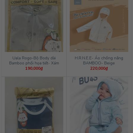
đến
255,00
Uala Rogo-Bộ Body dài
H.R.N.E.E- Áo chống nắng
Bamboo phối họa tiết- Xám
BAMBOO- Beige
190,000
₫
220,000
₫