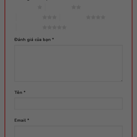
1 trên 5 sao
2 trên 5 sao
3 trên 5 sao
4 trên 5 sao
5 trên 5 sao
Đánh giá của bạn
*
Tên
*
Email
*