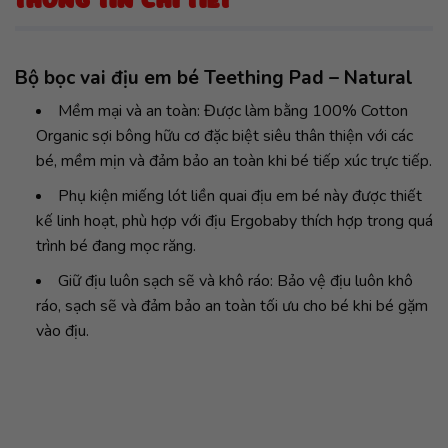
THÔNG TIN CHI TIẾT
Bộ bọc vai địu em bé Teething Pad – Natural
Mềm mại và an toàn: Được làm bằng 100% Cotton
Organic sợi bông hữu cơ đặc biệt siêu thân thiện với các
bé, mềm mịn và đảm bảo an toàn khi bé tiếp xúc trực tiếp.
Phụ kiện miếng lót liền quai địu em bé này được thiết
kế linh hoạt, phù hợp với địu Ergobaby thích hợp trong quá
trình bé đang mọc răng.
Giữ địu luôn sạch sẽ và khô ráo: Bảo vệ địu luôn khô
ráo, sạch sẽ và đảm bảo an toàn tối ưu cho bé khi bé gặm
vào địu.