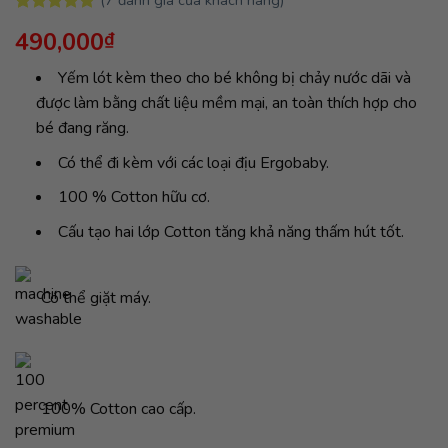
5.00
7
trên 5
490,000
₫
dựa trên
đánh giá
Yếm lót kèm theo cho bé không bị chảy nước dãi và
được làm bằng chất liệu mềm mại, an toàn thích hợp cho
bé đang răng.
Có thể đi kèm với các loại địu Ergobaby.
100 % Cotton hữu cơ.
Cấu tạo hai lớp Cotton tăng khả năng thấm hút tốt.
Có thể giặt máy.
100% Cotton cao cấp.