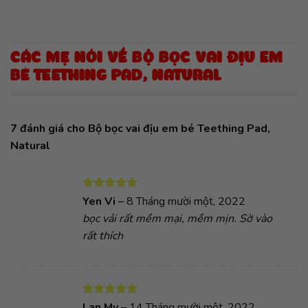
CÁC MẸ NÓI VỀ BỘ BỌC VAI ĐỊU EM
BÉ TEETHING PAD, NATURAL
7 đánh giá cho
Bộ bọc vai địu em bé Teething Pad,
Natural
Được xếp
Yen Vi
–
8 Tháng mười một, 2022
hạng
5
5
bọc vải rất mềm mại, mềm mịn. Sờ vào
sao
rất thích
Được xếp
Lan My
–
14 Tháng mười một, 2022