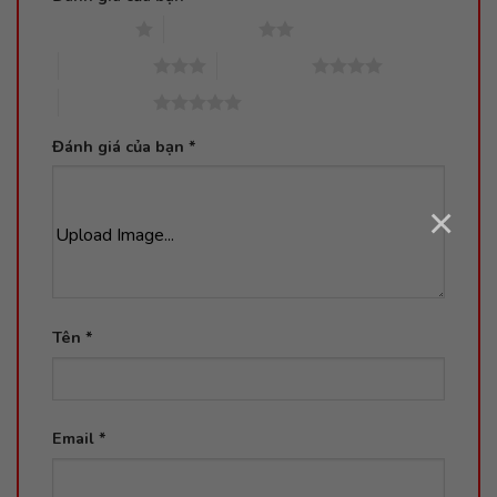
1 trên 5 sao
2 trên 5 sao
3 trên 5 sao
4 trên 5 sao
5 trên 5 sao
Đánh giá của bạn
*
×
Upload Image...
Tên
*
Email
*