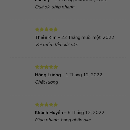
hạng
5
5
Quá ok, ship nhanh
sao
Được xếp
Thiên Kim
–
22 Tháng mười một, 2022
hạng
5
5
Vải mềm lắm xài oke
sao
Được xếp
Hồng Lượng
–
1 Tháng 12, 2022
hạng
5
5
Chất lượng
sao
Được xếp
Khánh Huyền
–
5 Tháng 12, 2022
hạng
5
5
Giao nhanh, hàng nhận oke
sao