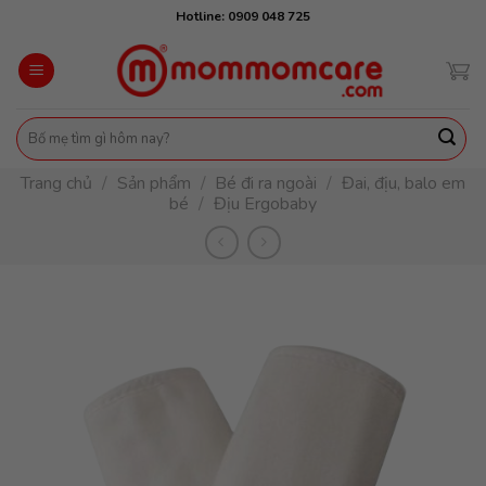
Skip
Hotline: 0909 048 725
to
content
Tìm
kiếm:
Trang chủ
/
Sản phẩm
/
Bé đi ra ngoài
/
Đai, địu, balo em
bé
/
Địu Ergobaby