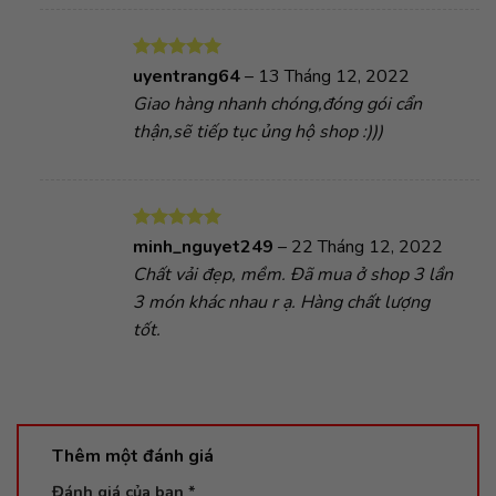
Được xếp
uyentrang64
–
13 Tháng 12, 2022
hạng
5
5
Giao hàng nhanh chóng,đóng gói cẩn
sao
thận,sẽ tiếp tục ủng hộ shop :)))
Được xếp
minh_nguyet249
–
22 Tháng 12, 2022
hạng
5
5
Chất vải đẹp, mềm. Đã mua ở shop 3 lần
sao
3 món khác nhau r ạ. Hàng chất lượng
tốt.
Thêm một đánh giá
Đánh giá của bạn
*