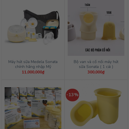
750,000₫.
là:
150,00
700,000₫.
đến
530,00
Máy hút sữa Medela Sonata
Bộ van và cổ nối máy hút
chính hãng nhập Mỹ
sữa Sonata ( 1 cái )
11,000,000
₫
300,000
₫
-13%