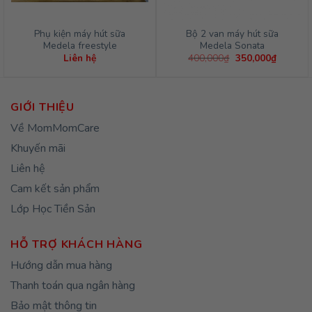
Phụ kiện máy hút sữa
Bộ 2 van máy hút sữa
Medela freestyle
Medela Sonata
Giá
Giá
Liên hệ
400,000
₫
350,000
₫
gốc
hiện
là:
tại
400,000₫.
là:
350,000
GIỚI THIỆU
Về MomMomCare
Khuyến mãi
Liên hệ
Cam kết sản phẩm
Lớp Học Tiền Sản
HỖ TRỢ KHÁCH HÀNG
Hướng dẫn mua hàng
Thanh toán qua ngân hàng
Bảo mật thông tin