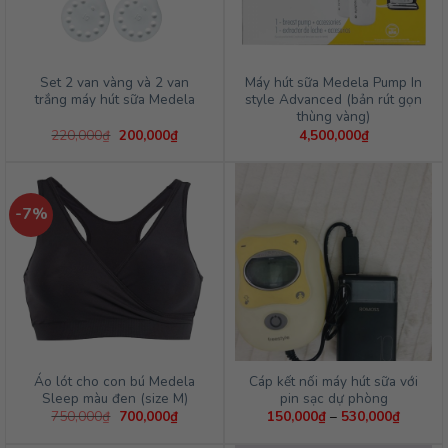
Set 2 van vàng và 2 van
Máy hút sữa Medela Pump In
trắng máy hút sữa Medela
style Advanced (bản rút gọn
thùng vàng)
Giá
Giá
220,000
₫
200,000
₫
4,500,000
₫
gốc
hiện
là:
tại
220,000₫.
là:
200,000₫.
-7%
Áo lót cho con bú Medela
Cáp kết nối máy hút sữa với
Sleep màu đen (size M)
pin sạc dự phòng
Giá
Giá
Khoảng
750,000
₫
700,000
₫
150,000
₫
–
530,000
₫
gốc
hiện
giá:
là:
tại
từ