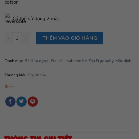
Có thể sử dụng 2 mặt.
Bộ bọc vai địu em bé Teething Pad, Natural số lượng
THÊM VÀO GIỎ HÀNG
Danh mục:
Bé đi ra ngoài
,
Đai, địu, balo em bé
,
Địu Ergobaby
,
Mặc định
Thương hiệu:
Ergobaby