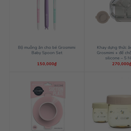
Bộ muỗng ăn cho bé Grosmimi
Khay dựng thức ă
Baby Spoon Set
Grosmimi + đế chố
silicone – 5 
150,000
₫
270,000