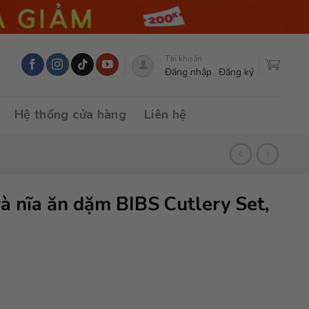
Tài khoản
Đăng nhập
Đăng ký
Hệ thống cửa hàng
Liên hệ
à nĩa ăn dặm BIBS Cutlery Set,