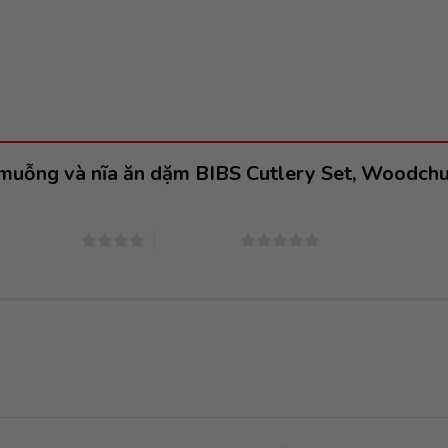
, muỗng và nĩa ăn dặm BIBS Cutlery Set, Woodch
4 trên 5 sao
5 trên 5 sao