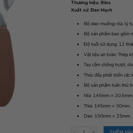
Thương hiệu: Bibs
Xuất xứ: Đan Mạch
Bộ dao-muỗng-nĩa, lý tư
Bộ sản phẩm bao gồm nĩa
Độ tuổi sử dụng: 12 thán
Vật liệu an toàn: Thép k
Tay cầm chống trượt, ch
Thúc đẩy phát triển các 
Bộ sản phẩm tuân thủ t
Nĩa: 145mm × 20,5mm
Thìa: 145mm × 30mm.
Dao: 150mm × 25mm.
Bộ dao, muỗng và nĩa ăn dặm 
THÊM VÀ