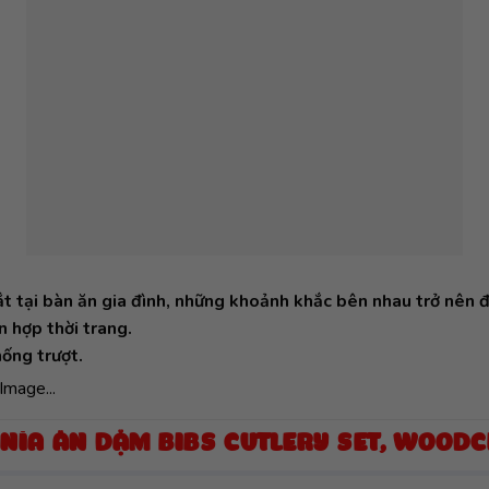
 tại bàn ăn gia đình, những khoảnh khắc bên nhau trở nên đ
 hợp thời trang.
hống trượt.
Image...
 NĨA ĂN DẶM BIBS CUTLERY SET, WOOD