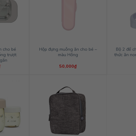
n cho bé
Hộp đựng muỗng ăn cho bé –
Bộ 2 đế c
ng trượt
màu Hồng
thức ăn non
Ngăn
₫
50,000
₫