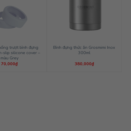
hống trượt bình đựng
Bình đựng thức ăn Grosmimi Inox
-slip silicone cover –
300ml
màu Grey
70,000
₫
380,000
₫