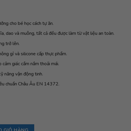
ởng cho bé học cách tự ăn.
, dao và muỗng, tất cả đều được làm từ vật liệu an toàn.
g trở lên.
hông gỉ và silicone cấp thực phẩm.
o cảm giác cầm nắm thoải mái.
kỹ năng vận động tinh.
iêu chuẩn Châu Âu EN 14372.
.
BIBS Cutlery Set, Woodchuck số lượng
O GIỎ HÀNG