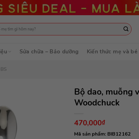
:
iệu
Sửa chữa – Bảo dưỡng
Kiến thức mẹ và bé
IBS
Bộ dao, muỗng v
Woodchuck
470,000
₫
Mã sản phẩm: BIB12162