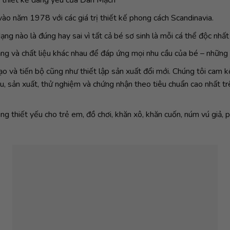
 thiết kế đáng yêu của Đan Mạch
ào năm 1978 với các giá trị thiết kế phong cách Scandinavia.
ạng nào là đúng hay sai vì tất cả bé sơ sinh là mỗi cá thể độc nhất
ạng và chất liệu khác nhau để đáp ứng mọi nhu cầu của bé – những
ạo và tiến bộ cũng như thiết lập sản xuất đổi mới. Chúng tôi cam
u, sản xuất, thử nghiệm và chứng nhận theo tiêu chuẩn cao nhất t
thiết yếu cho trẻ em, đồ chơi, khăn xô, khăn cuốn, núm vú giả, ph