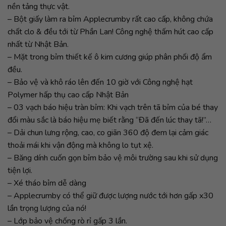
nền tảng thực vật.
– Bột giấy làm ra bỉm Applecrumby rất cao cấp, không chứa
chất clo & đều tới từ Phần Lan! Công nghệ thấm hút cao cấp
nhất từ Nhật Bản.
– Mặt trong bỉm thiết kế ô kim cương giúp phân phối độ ẩm
đều.
– Bảo vệ và khô ráo lên đến 10 giờ với Công nghệ hạt
Polymer hấp thụ cao cấp Nhật Bản
– 03 vạch báo hiệu tràn bỉm: Khi vạch trên tã bỉm của bé thay
đổi màu sắc là báo hiệu mẹ biết rằng “Đã đến lúc thay tã!”…
– Dải chun lưng rộng, cao, co giãn 360 độ đem lại cảm giác
thoải mái khi vận động mà không lo tụt xệ.
– Băng dính cuốn gọn bỉm bảo vệ môi trường sau khi sử dụng
tiện lợi.
– Xé tháo bỉm dễ dàng
– Applecrumby có thể giữ được lượng nước tới hơn gấp x30
lần trọng lượng của nó!
– Lớp bảo vệ chống rò rỉ gấp 3 lần.