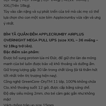
XXL(Trên 18kg).
Tùy vào cân nặng và sự phát triển của trẻ mà các mẹ có thể
lựa chọn cho con một size bỉm Applecrumby vừa vặn và ưng
ý nhất.
BỈM TÃ QUẦN ĐÊM APPLECRUMBY AIRPLUS
OVERNIGHT MEGA PULL UPS (size XXL – 36 miếng –
từ 18kg trở lên).
Đặc điểm sản phẩm:
Được bổ sung protein lúa mì Đức, để giữ cho làn da mỏng
manh của bé luôn được bảo vệ khô thoáng và dưỡng ẩm.
Giữ trọng lượng gấp 30 lần trong chất lỏng (là tã thấm hút
tốt nhất trên thị trượng hiện nay).
Công nghệ GreenCore-DryTM 11 lớp, 100% không chứa
Clo, khô thoáng suốt 12 giờ, được cấp bằng sáng chế.
Độ dày siêu mỏng 2mm, cho bé cảm giác gần như không
mặc!
Vách chống tràn up size 15mm.