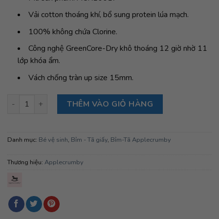
Vải cotton thoáng khí, bổ sung protein lúa mạch.
100% không chứa Clorine.
Công nghệ GreenCore-Dry khô thoáng 12 giờ nhờ 11
lớp khóa ẩm.
Vách chống tràn up size 15mm.
Bỉm tã quần đêm Applecrumby Airplus Overnight Mega Pull Ups
THÊM VÀO GIỎ HÀNG
Danh mục:
Bé vệ sinh
,
Bỉm - Tã giấy
,
Bỉm-Tã Applecrumby
Thương hiệu:
Applecrumby