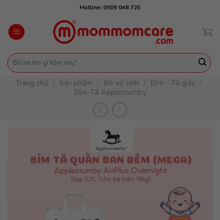
Skip
Hotline: 0909 048 725
to
content
Tìm
kiếm:
Trang chủ
/
Sản phẩm
/
Bé vệ sinh
/
Bỉm - Tã giấy
/
Bỉm-Tã Applecrumby