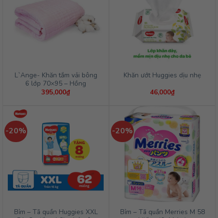
L`Ange- Khăn tắm vải bông
Khăn ướt Huggies dịu nhẹ
6 lớp 70×95 – Hồng
395,000
₫
46,000
₫
-20%
-20%
Bỉm – Tã quần Huggies XXL
Bỉm – Tã quần Merries M 58