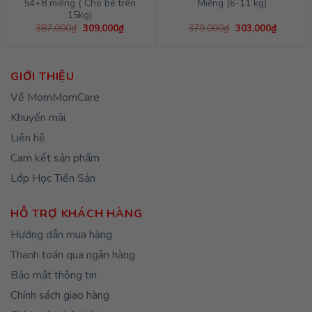
54+8 miếng ( Cho bé trên
Miếng (6-11 kg)
15kg)
Giá
Giá
Giá
Giá
387,000
₫
309,000
₫
379,000
₫
303,000
₫
gốc
hiện
gốc
hiện
là:
tại
là:
tại
387,000₫.
là:
379,000₫.
là:
309,000₫.
303,000
GIỚI THIỆU
Về MomMomCare
Khuyến mãi
Liên hệ
Cam kết sản phẩm
Lớp Học Tiền Sản
HỖ TRỢ KHÁCH HÀNG
Hướng dẫn mua hàng
Thanh toán qua ngân hàng
Bảo mật thông tin
Chính sách giao hàng