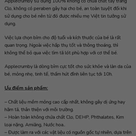
Applecrumby sử dụng 100% không có chứa chất tẩy trắng
Clo, không có peraben gây hại cho bé, an toàn tuyệt đối khi
sử dụng cho bé nên từ đó được nhiều mẹ Việt tin tưởng sử
dụng.
Việc lựa chọn bỉm cho độ tuổi và kích thước của bé là rất
quan trọng. Ngoài việc hấp thụ tốt và thông thoáng, thì
không thể bỏ qua việc tìm tã lót phù hợp với cơ thể bé.
Applecrumby là dòng bỉm cực tốt cho sức khỏe và làn da của
bé, mỏng nhẹ, tinh tế, thấm hút đỉnh liên tục tới 10h.
Ưu điểm sản phẩm:
– Chất liệu mềm mỏng cao cấp nhất, không gây dị ứng hay
hăm tã, thân thiện với môi trường.
– Hoàn toàn không chứa chất Clo, DEHP, Phthalates, Kim
loại nặng, Amiăng, Nước hoa..
– Được làm ra với các vật liệu có nguồn gốc tự nhiên, dựa trên