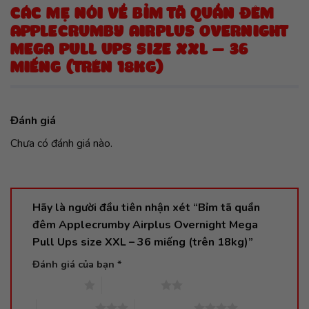
CÁC MẸ NÓI VỀ BỈM TÃ QUẦN ĐÊM
APPLECRUMBY AIRPLUS OVERNIGHT
MEGA PULL UPS SIZE XXL – 36
MIẾNG (TRÊN 18KG)
Đánh giá
Chưa có đánh giá nào.
Hãy là người đầu tiên nhận xét “Bỉm tã quần
đêm Applecrumby Airplus Overnight Mega
Pull Ups size XXL – 36 miếng (trên 18kg)”
Đánh giá của bạn
*
1 trên 5 sao
2 trên 5 sao
3 trên 5 sao
4 trên 5 sao