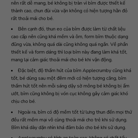
nên rất dễ mang, bé không bị tràn vì bỉm được thiết kế
thành cao, chun đùi vừa vặn không có hiện tượng hằn đỏ
rất thoải mái cho bé.
Bên cạnh đó, thun eo của bỉm được làm từ chất liệu
cao cấp nên cũng khá mềm và ôm, form bỉm thuộc dạng
đũng vừa, không quá dài cũng không quá ngắn. Về phần
thiết kế và form dáng thì loại bỉm này đang làm khá tốt,
mang lại cảm giác thoải mái cho bé khi vận động.
Đặc biệt, độ thấm hút của bỉm Applecrumby cũng khá
tốt, bé dùng sau một đêm mới có hiện tượng căng, bỉm
thấm hút tốt nên mỗi sáng dậy sờ mông bé không bị ẩm
ướt, bỉm cũng không bị vón cục không gây cảm giác khó
chịu cho bé.
Ngoài ra, bỉm có độ mềm tốt từ lưng thun đến mọi thứ
đều rất mềm mại vô cùng thoải mái cho trẻ khi sử dụng.
Bỉm khá dày dặn nhìn khá đảm bảo cho bé khi sử dụng.