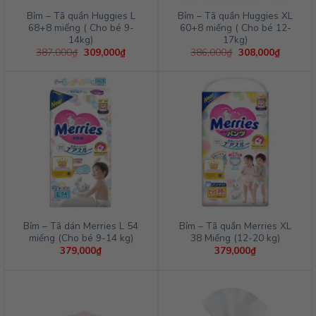
Bỉm – Tã quần Huggies L
Bỉm – Tã quần Huggies XL
68+8 miếng ( Cho bé 9-
60+8 miếng ( Cho bé 12-
14kg)
17kg)
Giá
Giá
Giá
Giá
387,000
₫
309,000
₫
386,000
₫
308,000
₫
gốc
hiện
gốc
hiện
là:
tại
là:
tại
387,000₫.
là:
386,000₫.
là:
309,000₫.
308,000
Bỉm – Tã dán Merries L 54
Bỉm – Tã quần Merries XL
miếng (Cho bé 9-14 kg)
38 Miếng (12-20 kg)
379,000
₫
379,000
₫