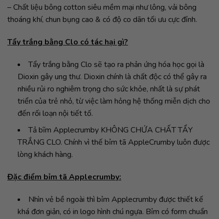
– Chất liệu bông cotton siêu mềm mại như lông, vải bông
thoáng khí, chun bụng cao & có độ co dãn tối ưu cực đỉnh.
Tẩy trắng bằng Clo có tác hại gì?
Tẩy trắng bằng Clo sẽ tạo ra phản ứng hóa học gọi là
Dioxin gây ung thư. Dioxin chính là chất độc có thể gây ra
nhiều rủi ro nghiêm trọng cho sức khỏe, nhất là sự phát
triển của trẻ nhỏ, từ việc làm hỏng hệ thống miễn dịch cho
đến rối loạn nội tiết tố.
Tả bĩm Applecrumby KHÔNG CHỨA CHẤT TẨY
TRẮNG CLO. Chính vì thế bỉm tã AppleCrumby luôn được
lòng khách hàng.
Đặc điểm bỉm tã Applecrumby:
Nhìn vẻ bề ngoài thì bỉm Applecrumby được thiết kế
khá đơn giản, có in logo hình chú ngựa. Bỉm có form chuẩn