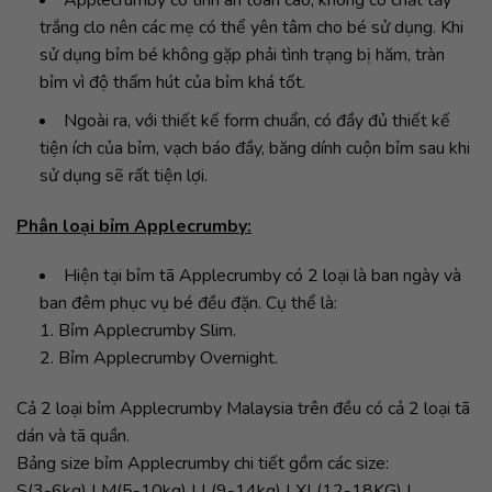
Applecrumby có tính an toàn cao, không có chất tẩy
trắng clo nên các mẹ có thể yên tâm cho bé sử dụng. Khi
sử dụng bỉm bé không gặp phải tình trạng bị hăm, tràn
bỉm vì độ thấm hút của bỉm khá tốt.
Ngoài ra, với thiết kế form chuẩn, có đầy đủ thiết kế
tiện ích của bỉm, vạch báo đầy, băng dính cuộn bỉm sau khi
sử dụng sẽ rất tiện lợi.
Phân loại bỉm Applecrumby:
Hiện tại bỉm tã Applecrumby có 2 loại là ban ngày và
ban đêm phục vụ bé đều đặn. Cụ thể là:
1. Bỉm Applecrumby Slim.
2. Bỉm Applecrumby Overnight.
Cả 2 loại bỉm Applecrumby Malaysia trên đều có cả 2 loại tã
dán và tã quần.
Bảng size bỉm Applecrumby chi tiết gồm các size:
S(3-6kg) | M(5-10kg) | L(9-14kg) | XL(12-18KG) |