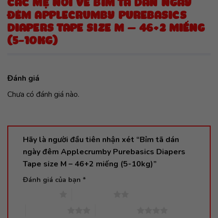
CÁC MẸ NÓI VỀ BỈM TÃ DÁN NGÀY
ĐÊM APPLECRUMBY PUREBASICS
DIAPERS TAPE SIZE M – 46+2 MIẾNG
(5-10KG)
Đánh giá
Chưa có đánh giá nào.
Hãy là người đầu tiên nhận xét “Bỉm tã dán
ngày đêm Applecrumby Purebasics Diapers
Tape size M – 46+2 miếng (5-10kg)”
Đánh giá của bạn
*
1 trên 5 sao
2 trên 5 sao
3 trên 5 sao
4 trên 5 sao