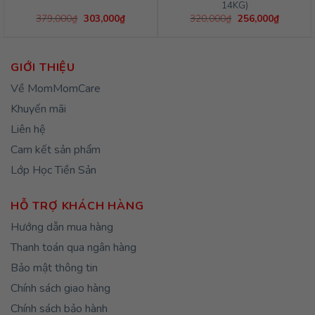
14KG)
Giá
Giá
Giá
Giá
379,000
₫
303,000
₫
320,000
₫
256,000
₫
gốc
hiện
gốc
hiện
là:
tại
là:
tại
379,000₫.
là:
320,000₫.
là:
303,000₫.
256,000
GIỚI THIỆU
Về MomMomCare
Khuyến mãi
Liên hệ
Cam kết sản phẩm
Lớp Học Tiền Sản
HỖ TRỢ KHÁCH HÀNG
Hướng dẫn mua hàng
Thanh toán qua ngân hàng
Bảo mật thông tin
Chính sách giao hàng
Chính sách bảo hành