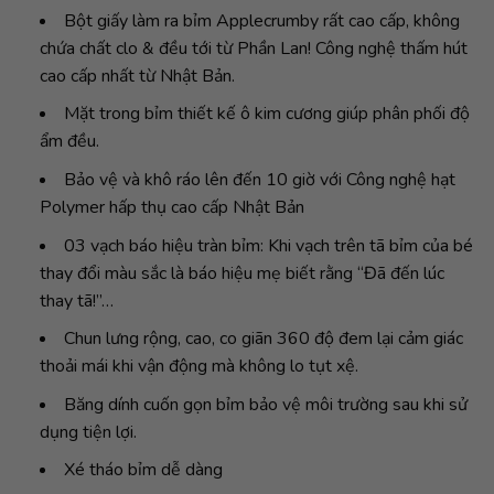
Bột giấy làm ra bỉm Applecrumby rất cao cấp, không
chứa chất clo & đều tới từ Phần Lan! Công nghệ thấm hút
cao cấp nhất từ Nhật Bản.
Mặt trong bỉm thiết kế ô kim cương giúp phân phối độ
ẩm đều.
Bảo vệ và khô ráo lên đến 10 giờ với Công nghệ hạt
Polymer hấp thụ cao cấp Nhật Bản
03 vạch báo hiệu tràn bỉm: Khi vạch trên tã bỉm của bé
thay đổi màu sắc là báo hiệu mẹ biết rằng “Đã đến lúc
thay tã!”…
Chun lưng rộng, cao, co giãn 360 độ đem lại cảm giác
thoải mái khi vận động mà không lo tụt xệ.
Băng dính cuốn gọn bỉm bảo vệ môi trường sau khi sử
dụng tiện lợi.
Xé tháo bỉm dễ dàng