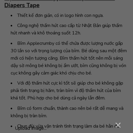
Diapers Tape
Thiết kế đơn giản, có in logo hình con ngựa.
Công nghệ thấm hút cao cấp từ Nhật Bản giúp thấm
hút nhanh và khô thoáng suốt 12h.
Bỉm Applecrumby có thể chứa được lượng nước gấp
30 lần so với trọng lượng của bỉm. Bé dùng sau một đêm
mới có hiện tượng căng. Bỉm thấm hút tốt nên mỗi sáng
dậy sờ mông bé không bị ẩm ướt, bỉm cũng không bị vón
cục không gây cảm giác khó chịu cho bé.
Với độ thấm hút cực kì tốt sẽ giúp cho bé không gặp
phải tình trạng bị hăm, tràn bỉm vì độ thấm hút của bỉm
khá tốt. Phù hợp cho bé dùng cả ngày lẫn đêm.
Bỉm có form chuẩn, thành cao nên bé rất dễ mang và
không bị tràn bỉm.
×
Chun đùi vừa vặn tránh tình trạng làm da bé hằn đỏ.
Upload Image...