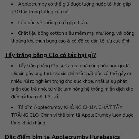
Applecrumby có thể giữ được lượng nước tới hơn gấp
x30 lần trọng lượng của nó!
Lớp bảo vệ chống rò rỉ gấp 3 lần.
Chất liệu bông cotton siêu mềm mại như lông, vải bông
thoáng khí, chun bụng cao & có độ co dãn tối ưu cực đỉnh.
Tẩy trắng bằng Clo có tác hại gì?
Tẩy trắng bằng Clo sẽ tạo ra phản ứng hóa học gọi là
Dioxin gây ung thư. Dioxin chính là chất độc có thể gây ra
nhiều rủi ro nghiêm trọng cho sức khỏe, nhất là sự phát
triển của trẻ nhỏ, từ việc làm hỏng hệ thống miễn dịch cho
đến rối loạn nội tiết tố.
Tả bĩm Applecrumby KHÔNG CHỨA CHẤT TẨY
TRẮNG CLO. Chính vì thế bỉm tã AppleCrumby luôn được
lòng khách hàng.
Đặc điểm bỉm tã Applecrumby Purebasics