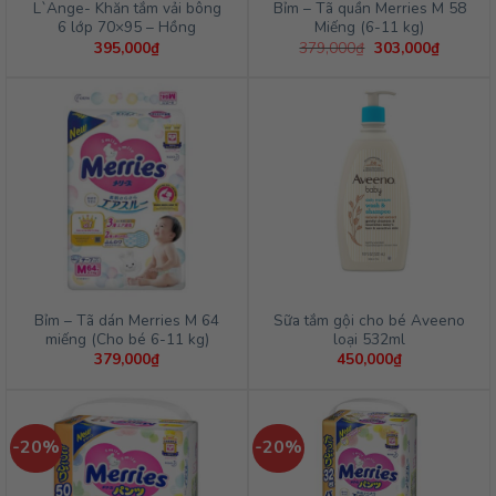
L`Ange- Khăn tắm vải bông
Bỉm – Tã quần Merries M 58
6 lớp 70×95 – Hồng
Miếng (6-11 kg)
Giá
Giá
395,000
₫
379,000
₫
303,000
₫
gốc
hiện
là:
tại
379,000₫.
là:
303,000
Bỉm – Tã dán Merries M 64
Sữa tắm gội cho bé Aveeno
miếng (Cho bé 6-11 kg)
loại 532ml
379,000
₫
450,000
₫
-20%
-20%