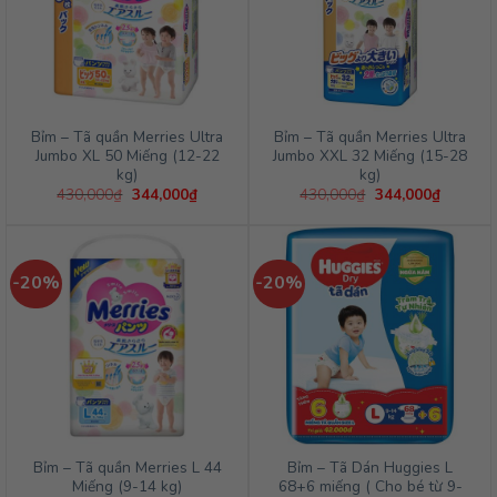
Bỉm – Tã quần Merries Ultra
Bỉm – Tã quần Merries Ultra
Jumbo XL 50 Miếng (12-22
Jumbo XXL 32 Miếng (15-28
kg)
kg)
Giá
Giá
Giá
Giá
430,000
₫
344,000
₫
430,000
₫
344,000
₫
gốc
hiện
gốc
hiện
là:
tại
là:
tại
430,000₫.
là:
430,000₫.
là:
344,000₫.
344,000
-20%
-20%
Bỉm – Tã quần Merries L 44
Bỉm – Tã Dán Huggies L
Miếng (9-14 kg)
68+6 miếng ( Cho bé từ 9-