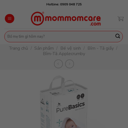
Skip
Hotline: 0909 048 725
to
content
Tìm
kiếm:
Trang chủ
/
Sản phẩm
/
Bé vệ sinh
/
Bỉm - Tã giấy
/
Bỉm-Tã Applecrumby