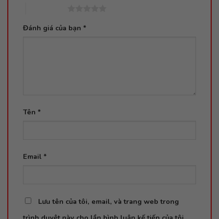
5 trên 5 sao
Đánh giá của bạn
*
Tên
*
Email
*
Lưu tên của tôi, email, và trang web trong
trình duyệt này cho lần bình luận kế tiếp của tôi.