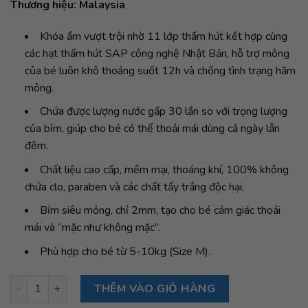
Thương hiệu: Malaysia
Khóa ẩm vượt trội nhờ 11 lớp thấm hút kết hợp cùng
các hạt thấm hút SAP công nghệ Nhật Bản, hỗ trợ mông
của bé luôn khô thoáng suốt 12h và chống tình trạng hăm
mông.
Chứa được lượng nước gấp 30 lần so với trọng lượng
của bỉm, giúp cho bé có thể thoải mái dùng cả ngày lẫn
đêm.
Chất liệu cao cấp, mềm mại, thoáng khí, 100% không
chứa clo, paraben và các chất tẩy trắng độc hại.
Bỉm siêu mỏng, chỉ 2mm, tạo cho bé cảm giác thoải
mái và “mặc như không mặc”.
Phù hợp cho bé từ 5-10kg (Size M).
Bỉm tã dán ngày đêm Applecrumby Purebasics Diapers Tape si
THÊM VÀO GIỎ HÀNG