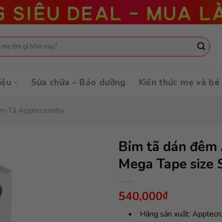
:
iệu
Sửa chữa – Bảo dưỡng
Kiến thức mẹ và bé
m-Tã Applecrumby
Bỉm tã dán đêm 
Mega Tape size S
540,000
₫
Hãng sản xuất: Applecr