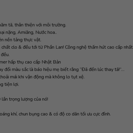
m tã, thân thiện với môi trường.
ại nặng, Amiăng, Nước hoa..
ên nền tảng thực vật.
 chất clo & đều tới từ Phần Lan! Công nghệ thấm hút cao cấp nhất
 đều.
ymer hấp thụ cao cấp Nhật Bản
ay đổi màu sắc là báo hiệu mẹ biết rằng “Đã đến lúc thay tã!”…
thoải mái khi vận động mà không lo tụt xệ.
 tiện lợi.
lần trọng lượng của nó!
oáng khí, chun bụng cao & có độ co dãn tối ưu cực đỉnh.