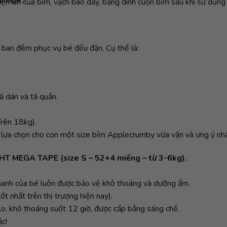
tiện ích của bỉm, vạch báo đầy, băng dính cuộn bỉm sau khi sử dụng s
à ban đêm phục vụ bé đều đặn. Cụ thể là:
ã dán và tã quần.
rên 18kg).
ể lựa chọn cho con một size bỉm Applecrumby vừa vặn và ưng ý nhấ
EGA TAPE (size S – 52+4 miếng – từ 3-6kg).
manh của bé luôn được bảo vệ khô thoáng và dưỡng ẩm.
ốt nhất trên thị trượng hiện nay).
 khô thoáng suốt 12 giờ, được cấp bằng sáng chế.
c!