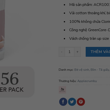
Mã sản phẩm: ACR100
Vải cotton thoáng khí, b
100% không chứa Clori
Công nghệ GreenCore-Dr
Vách chống tràn up siz
Bỉm tã dán đêm Applecrumby A
THÊM VÀ
Danh mục:
Bé vệ sinh
,
Bỉm - Tã giấy
Thương hiệu:
Applecrumby