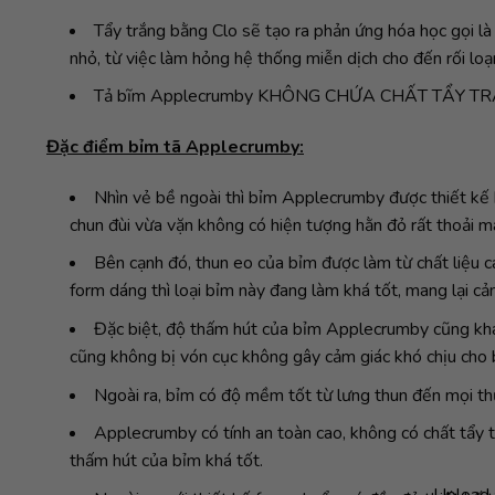
Tẩy trắng bằng Clo sẽ tạo ra phản ứng hóa học gọi là D
nhỏ, từ việc làm hỏng hệ thống miễn dịch cho đến rối loạn
Tả bĩm Applecrumby KHÔNG CHỨA CHẤT TẨY TRẮNG C
Đặc điểm bỉm tã Applecrumby:
Nhìn vẻ bề ngoài thì bỉm Applecrumby được thiết kế k
chun đùi vừa vặn không có hiện tượng hằn đỏ rất thoải má
Bên cạnh đó, thun eo của bỉm được làm từ chất liệu
form dáng thì loại bỉm này đang làm khá tốt, mang lại cả
Đặc biệt, độ thấm hút của bỉm Applecrumby cũng khá
cũng không bị vón cục không gây cảm giác khó chịu cho 
Ngoài ra, bỉm có độ mềm tốt từ lưng thun đến mọi th
Applecrumby có tính an toàn cao, không có chất tẩy t
thấm hút của bỉm khá tốt.
Upload 