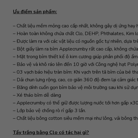
Ưu điểm sản phẩm:
– Chất liệu mềm mỏng cao cấp nhất, không gây dị ứng hay hă
– Hoàn toàn không chứa chất Clo, DEHP, Phthalates, Kim lo
– Được làm ra với các vật liệu có nguồn gốc tự nhiên, dựa tr
– Bột giấy làm ra bỉm Applecrumby rất cao cấp, không chứa
– Mặt trong bỉm thiết kế ô kim cương giúp phân phối độ ẩm
– Bảo vệ và khô ráo lên đến 10 giờ với Công nghệ hạt Pol
– 03 vạch báo hiệu tràn bỉm: Khi vạch trên tã bỉm của bé th
– Dải chun lưng rộng, cao, co giãn 360 độ đem lại cảm giác 
– Băng dính cuốn gọn bỉm bảo vệ môi trường sau khi sử dụng
– Xé tháo bỉm dễ dàng
– Applecrumby có thể giữ được lượng nước tới hơn gấp x30 
– Lớp bảo vệ chống rò rỉ gấp 3 lần.
– Chất liệu bông cotton siêu mềm mại như lông, vải bông th
Tẩy trắng bằng Clo có tác hại gì?