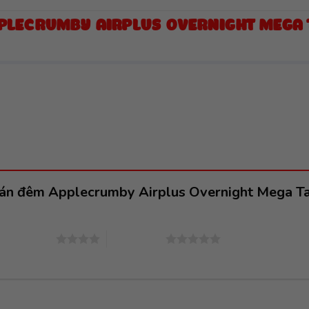
PLECRUMBY AIRPLUS OVERNIGHT MEGA TA
 dán đêm Applecrumby Airplus Overnight Mega Ta
4 trên 5 sao
5 trên 5 sao