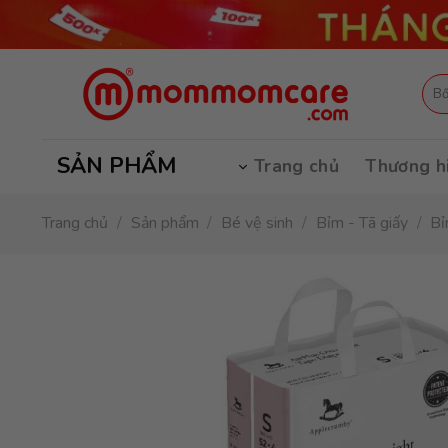
Skip
to
content
Tìm
kiếm
SẢN PHẨM
Trang chủ
Thương h
Trang chủ
/
Sản phẩm
/
Bé vệ sinh
/
Bỉm - Tã giấy
/
Bỉ