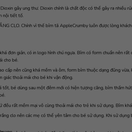
ioxin gây ung thư. Dioxin chính là chất độc có thể gây ra nhiều rủ
 nội tiết tố.
LO. Chính vì thế bỉm tã AppleCrumby luôn được lòng khách 
há đơn giản, có in logo hình chú ngựa. Bỉm có form chuẩn nên rất 
i cho bé.
 cao cấp nên cũng khá mềm và ôm, form bỉm thuộc dạng đũng vừa, 
m giác thoải mái cho bé khi vận động.
 tốt, bé dùng sau một đêm mới có hiện tượng căng, bỉm thấm hút
bé.
ứ đều rất mềm mại vô cùng thoải mái cho trẻ khi sử dụng. Bỉm khá
rắng clo nên các mẹ có thể yên tâm cho bé sử dụng. Khi sử dụng b
Image...