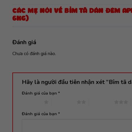
CÁC MẸ NÓI VỀ BỈM TÃ DÁN ĐÊM AP
6KG)
Đánh giá
Chưa có đánh giá nào.
Hãy là người đầu tiên nhận xét “Bỉm tã
Đánh giá của bạn
*
1 trên 5 sao
2 trên 5 sao
3 trên 5 sao
Đánh giá của bạn
*