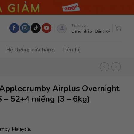
Tài khoản
Đăng nhập
Đăng ký
Hệ thống cửa hàng
Liên hệ
Applecrumby Airplus Overnight
 – 52+4 miếng (3 – 6kg)
umby, Malaysia.