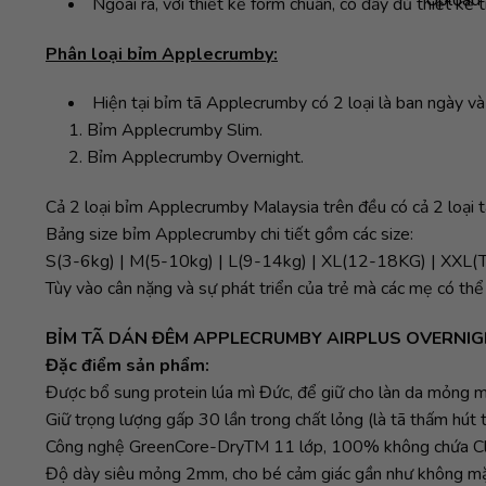
Ngoài ra, với thiết kế form chuẩn, có đầy đủ thiết kế 
Phân loại bỉm Applecrumby:
Hiện tại bỉm tã Applecrumby có 2 loại là ban ngày v
1. Bỉm Applecrumby Slim.
2. Bỉm Applecrumby Overnight.
Cả 2 loại bỉm Applecrumby Malaysia trên đều có cả 2 loại t
Bảng size bỉm Applecrumby chi tiết gồm các size:
S(3-6kg) | M(5-10kg) | L(9-14kg) | XL(12-18KG) | XXL(T
Tùy vào cân nặng và sự phát triển của trẻ mà các mẹ có th
BỈM TÃ DÁN ĐÊM APPLECRUMBY AIRPLUS OVERNIGHT M
Đặc điểm sản phẩm:
Được bổ sung protein lúa mì Đức, để giữ cho làn da mỏng 
Giữ trọng lượng gấp 30 lần trong chất lỏng (là tã thấm hút t
Công nghệ GreenCore-DryTM 11 lớp, 100% không chứa Clo,
Độ dày siêu mỏng 2mm, cho bé cảm giác gần như không mặ