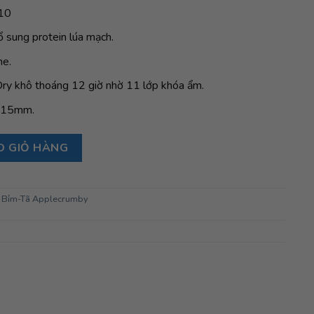
10
ổ sung protein lúa mạch.
ne.
y khô thoáng 12 giờ nhờ 11 lớp khóa ẩm.
e 15mm.
irplus Overnight Mega Tape size S – 52+4 miếng (3 – 6kg) số l
O GIỎ HÀNG
,
Bỉm-Tã Applecrumby