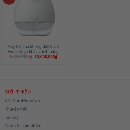
Máy hút sữa không dây Elvie
Pump nhập khẩu chính hãng
Giá
Giá
14,000,000
₫
13,000,000
₫
gốc
hiện
là:
tại
14,000,000₫.
là:
13,000,000₫.
GIỚI THIỆU
Về MomMomCare
Khuyến mãi
Liên hệ
Cam kết sản phẩm