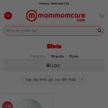
Skip
Hotline: 0909 048 725
to
content
Tìm
kiếm:
Elvie
Trang chủ
/
Brands
/
Elvie
LỌC
-7%