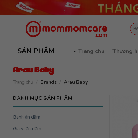
Skip
to
content
Tìm
kiếm
SẢN PHẨM
Trang chủ
Thương h
Arau Baby
Trang chủ
/
Brands
/
Arau Baby
DANH MỤC SẢN PHẨM
Bánh ăn dặm
Gia vị ăn dặm