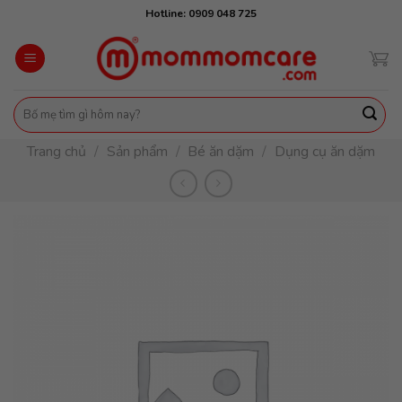
Skip
Hotline: 0909 048 725
to
content
Tìm
kiếm:
Trang chủ
/
Sản phẩm
/
Bé ăn dặm
/
Dụng cụ ăn dặm