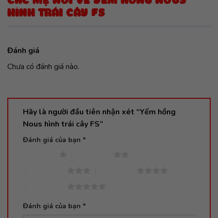
CÁC MẸ NÓI VỀ YẾM HỒNG NOUS
HÌNH TRÁI CÂY FS
Đánh giá
Chưa có đánh giá nào.
Hãy là người đầu tiên nhận xét “Yếm hồng
Nous hình trái cây FS”
Đánh giá của bạn
*
1 trên 5 sao
2 trên 5 sao
3 trên 5 sao
4 trên 5 sao
5 trên 5 sao
Đánh giá của bạn
*