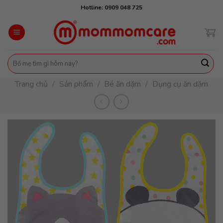
Skip
Hotline: 0909 048 725
to
content
Tìm
kiếm:
Trang chủ
/
Sản phẩm
/
Bé ăn dặm
/
Dụng cụ ăn dặm