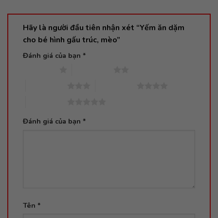
Hãy là người đầu tiên nhận xét “Yếm ăn dặm
cho bé hình gấu trúc, mèo”
Đánh giá của bạn
*
1 trên 5 sao
2 trên 5 sao
3 trên 5 sao
4 trên 5 sao
5 trên 5 sao
Đánh giá của bạn
*
Tên
*