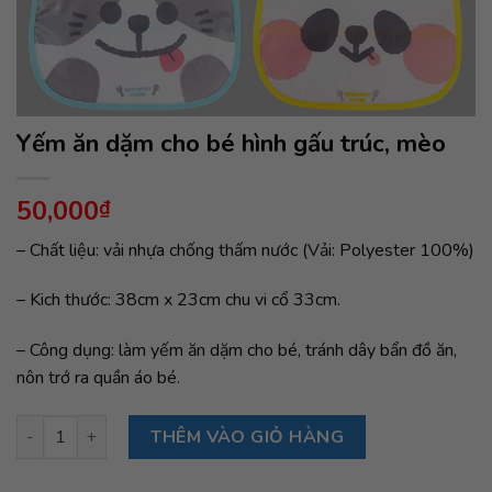
Yếm ăn dặm cho bé hình gấu trúc, mèo
50,000
₫
– Chất liệu: vải nhựa chống thấm nước (Vải: Polyester 100%)
– Kich thước: 38cm x 23cm chu vi cổ 33cm.
– Công dụng: làm yếm ăn dặm cho bé, tránh dây bẩn đồ ăn,
nôn trớ ra quần áo bé.
Yếm ăn dặm cho bé hình gấu trúc, mèo số lượng
THÊM VÀO GIỎ HÀNG