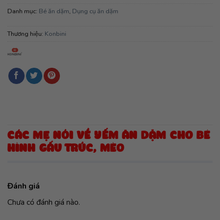
Danh mục:
Bé ăn dặm
,
Dụng cụ ăn dặm
Thương hiệu:
Konbini
CÁC MẸ NÓI VỀ YẾM ĂN DẶM CHO BÉ
HÌNH GẤU TRÚC, MÈO
Đánh giá
Chưa có đánh giá nào.