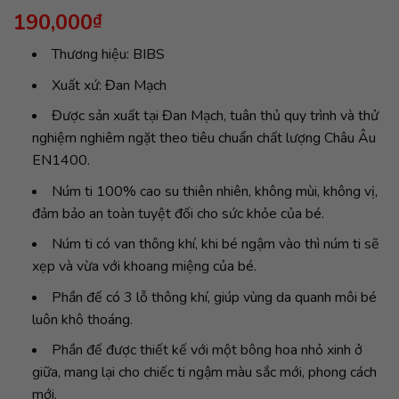
190,000
₫
Thương hiệu: BIBS
Xuất xứ: Đan Mạch
Được sản xuất tại Đan Mạch, tuân thủ quy trình và thử
nghiệm nghiêm ngặt theo tiêu chuẩn chất lượng Châu Âu
EN1400.
Núm ti 100% cao su thiên nhiên, không mùi, không vị,
đảm bảo an toàn tuyệt đối cho sức khỏe của bé.
Núm ti có van thông khí, khi bé ngậm vào thì núm ti sẽ
xẹp và vừa với khoang miệng của bé.
Phần đế có 3 lỗ thông khí, giúp vùng da quanh môi bé
luôn khô thoáng.
Phần đế được thiết kế với một bông hoa nhỏ xinh ở
giữa, mang lại cho chiếc ti ngậm màu sắc mới, phong cách
mới.