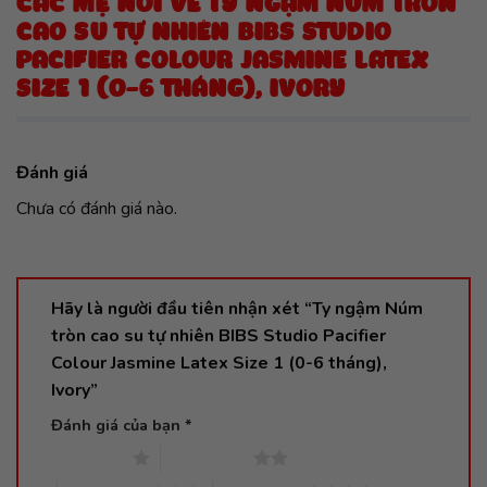
CÁC MẸ NÓI VỀ TY NGẬM NÚM TRÒN
CAO SU TỰ NHIÊN BIBS STUDIO
PACIFIER COLOUR JASMINE LATEX
SIZE 1 (0-6 THÁNG), IVORY
Đánh giá
Chưa có đánh giá nào.
Hãy là người đầu tiên nhận xét “Ty ngậm Núm
tròn cao su tự nhiên BIBS Studio Pacifier
Colour Jasmine Latex Size 1 (0-6 tháng),
Ivory”
Đánh giá của bạn
*
1 trên 5 sao
2 trên 5 sao