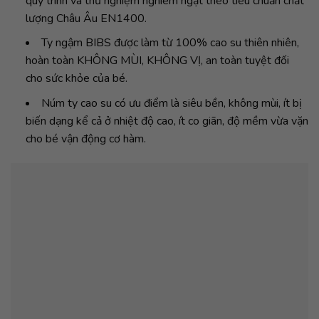
quy trình và thử nghiệm nghiêm ngặt theo tiêu chuẩn chất
lượng Châu Âu EN1400.
Ty ngậm BIBS được làm từ 100% cao su thiên nhiên,
hoàn toàn KHÔNG MÙI, KHÔNG VỊ, an toàn tuyệt đối
cho sức khỏe của bé.
Núm ty cao su có ưu điểm là siêu bền, không mùi, ít bị
biến dạng kể cả ở nhiệt độ cao, ít co giãn, độ mềm vừa vặn
cho bé vận động cơ hàm.