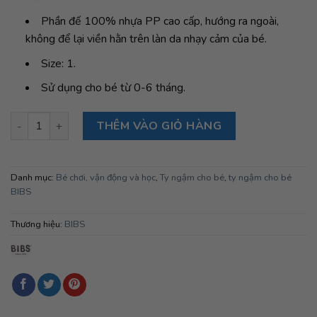
Phần đế 100% nhựa PP cao cấp, hướng ra ngoài,
không để lại viền hằn trên làn da nhạy cảm của bé.
Size: 1.
Sử dụng cho bé từ 0-6 tháng.
Ty ngậm Núm tròn cao su tự nhiên BIBS Studio Pacifier Colour J
THÊM VÀO GIỎ HÀNG
Danh mục:
Bé chơi, vận động và học
,
Ty ngậm cho bé
,
ty ngậm cho bé
BIBS
Thương hiệu:
BIBS