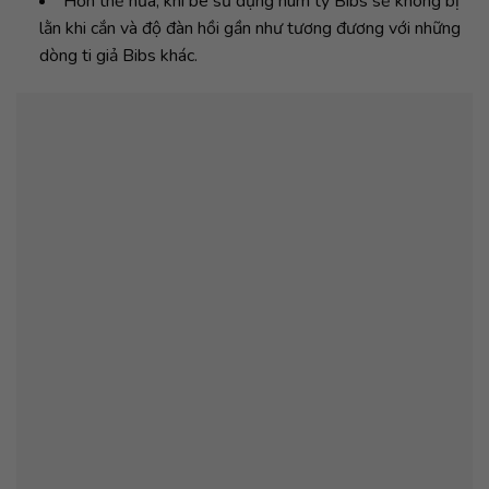
Hơn thế nữa, khi bé sử dụng núm ty Bibs sẽ không bị
lằn khi cắn và độ đàn hồi gần như tương đương với những
dòng ti giả Bibs khác.