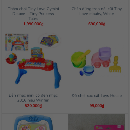
Thảm chơi Tiny Love Gymini
Chân đứng treo nôi cũi Tiny
Deluxe – Tiny Princess
Love mbaby, White
Tales
1,990,000
₫
690,000
₫
Đàn nhạc mini có đèn nhạc
Đồ chơi xúc cát Toys House
2016 hiệu Winfun
520,000
₫
99,000
₫