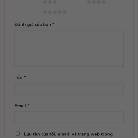
3 trên 5 sao
4 trên 5 sao
5 trên 5 sao
Đánh giá của bạn
*
Tên
*
Email
*
Lưu tên của tôi, email, và trang web trong