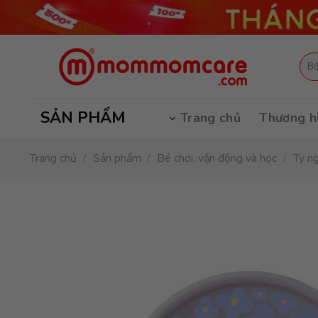
Skip
to
content
Tìm
kiếm
SẢN PHẨM
Trang chủ
Thương h
Trang chủ
/
Sản phẩm
/
Bé chơi, vận động và học
/
Ty n