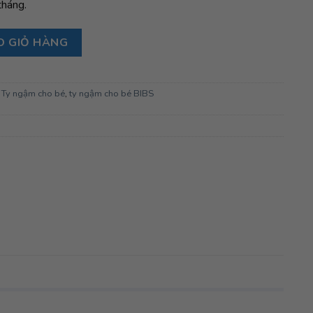
tháng.
ên BIBS Studio Pacifier Colour Jasmine Field Latex Size 1 (0-6 t
O GIỎ HÀNG
,
Ty ngậm cho bé
,
ty ngậm cho bé BIBS