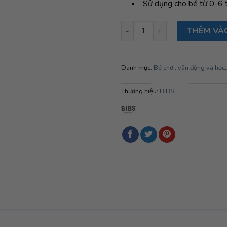
Sử dụng cho bé từ 0-6 
Ty ngậm Núm tròn cao su tự nhi
THÊM VÀ
Danh mục:
Bé chơi, vận động và học
Thương hiệu:
BIBS