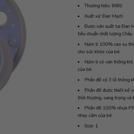
Thương hiệu: BIBS
Xuất xứ: Đan Mạch
Được sản xuất tại Đan M
tiêu chuẩn chất lượng Châ
Núm ti 100% cao su thiê
cho sức khỏe của bé.
Núm ti có van thông khí
của bé.
Phần đế có 3 lỗ thông k
Phần đế được thiết kế v
thời thượng, sang trọng và 
Phần đế 100% nhựa PP ca
nhạy cảm của bé.
Size: 1.