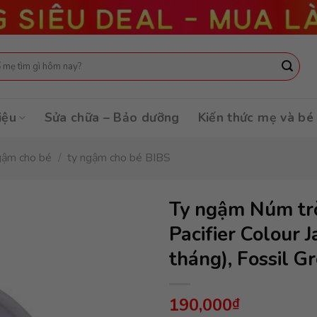
:
iệu
Sửa chữa – Bảo dưỡng
Kiến thức mẹ và bé
gậm cho bé
/
ty ngậm cho bé BIBS
Ty ngậm Núm trò
Pacifier Colour 
tháng), Fossil G
190,000
₫