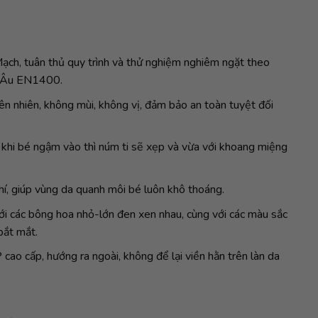
ạch, tuân thủ quy trình và thử nghiệm nghiêm ngặt theo
u Âu EN1400.
n nhiên, không mùi, không vị, đảm bảo an toàn tuyệt đối
, khi bé ngậm vào thì núm ti sẽ xẹp và vừa với khoang miệng
hí, giúp vùng da quanh môi bé luôn khô thoáng.
ới các bông hoa nhỏ-lớn đen xen nhau, cùng với các màu sắc
bắt mắt.
o cấp, hướng ra ngoài, không để lại viền hằn trên làn da