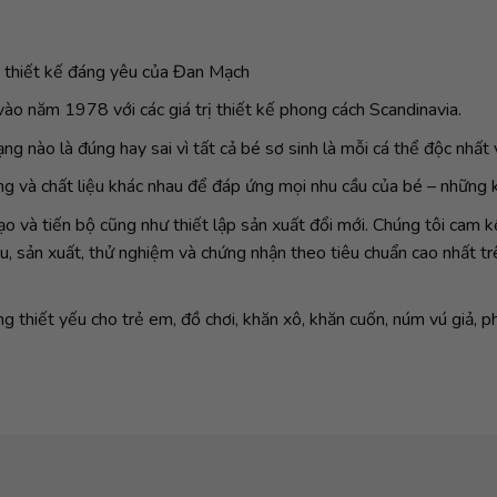
 thiết kế đáng yêu của Đan Mạch
ào năm 1978 với các giá trị thiết kế phong cách Scandinavia.
ạng nào là đúng hay sai vì tất cả bé sơ sinh là mỗi cá thể độc nhất
ạng và chất liệu khác nhau để đáp ứng mọi nhu cầu của bé – những 
ạo và tiến bộ cũng như thiết lập sản xuất đổi mới. Chúng tôi cam
u, sản xuất, thử nghiệm và chứng nhận theo tiêu chuẩn cao nhất t
thiết yếu cho trẻ em, đồ chơi, khăn xô, khăn cuốn, núm vú giả, ph