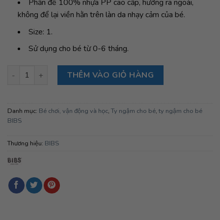
Phần đế 100% nhựa PP cao cấp, hướng ra ngoài,
không để lại viền hằn trên làn da nhạy cảm của bé.
Size: 1.
Sử dụng cho bé từ 0-6 tháng.
Ty ngậm Núm tròn cao su tự nhiên BIBS Studio Pacifier Colour B
THÊM VÀO GIỎ HÀNG
Danh mục:
Bé chơi, vận động và học
,
Ty ngậm cho bé
,
ty ngậm cho bé
BIBS
Thương hiệu:
BIBS