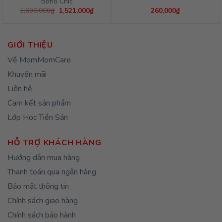
Boho Chic
Giá
Giá
1,690,000
₫
1,521,000
₫
260,000
₫
gốc
hiện
là:
tại
1,690,000₫.
là:
1,521,000₫.
GIỚI THIỆU
Về MomMomCare
Khuyến mãi
Liên hệ
Cam kết sản phẩm
Lớp Học Tiền Sản
HỖ TRỢ KHÁCH HÀNG
Hướng dẫn mua hàng
Thanh toán qua ngân hàng
Bảo mật thông tin
Chính sách giao hàng
Chính sách bảo hành