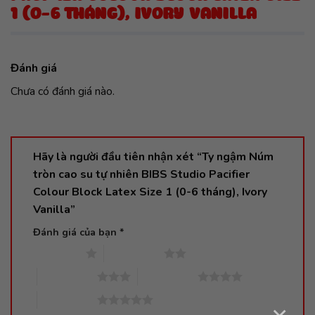
1 (0-6 THÁNG), IVORY VANILLA
Đánh giá
Chưa có đánh giá nào.
Hãy là người đầu tiên nhận xét “Ty ngậm Núm
tròn cao su tự nhiên BIBS Studio Pacifier
Colour Block Latex Size 1 (0-6 tháng), Ivory
Vanilla”
Đánh giá của bạn
*
1 trên 5 sao
2 trên 5 sao
3 trên 5 sao
4 trên 5 sao
5 trên 5 sao