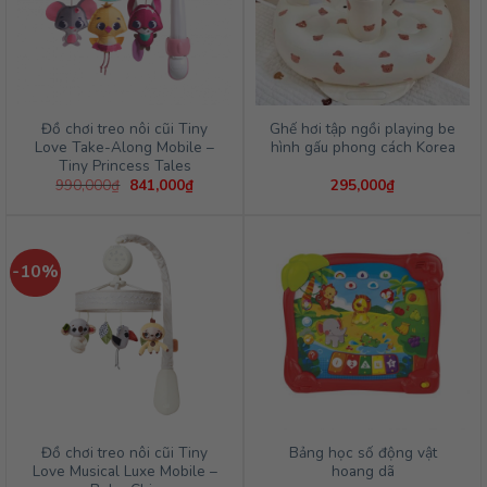
Đồ chơi treo nôi cũi Tiny
Ghế hơi tập ngồi playing be
Love Take-Along Mobile –
hình gấu phong cách Korea
Tiny Princess Tales
Giá
Giá
990,000
₫
841,000
₫
295,000
₫
gốc
hiện
là:
tại
990,000₫.
là:
841,000₫.
-10%
Đồ chơi treo nôi cũi Tiny
Bảng học số động vật
Love Musical Luxe Mobile –
hoang dã