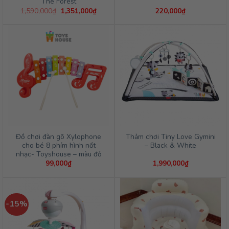
The Forest
Giá
Giá
1,590,000
₫
1,351,000
₫
220,000
₫
gốc
hiện
là:
tại
1,590,000₫.
là:
1,351,000₫.
Đồ chơi đàn gõ Xylophone
Thảm chơi Tiny Love Gymini
cho bé 8 phím hình nốt
– Black & White
nhạc- Toyshouse – màu đỏ
99,000
₫
1,990,000
₫
-15%