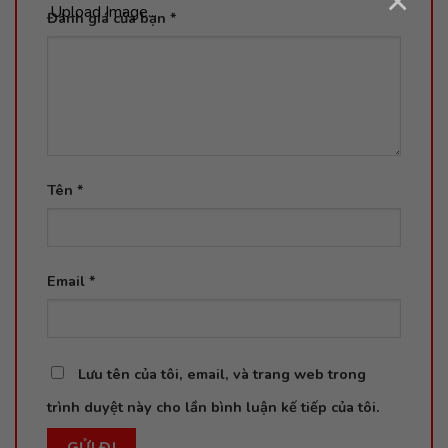
×
Upload Image...
Đánh giá của bạn
*
Tên
*
Email
*
Lưu tên của tôi, email, và trang web trong
trình duyệt này cho lần bình luận kế tiếp của tôi.