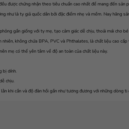
 đều được chứng nhận theo tiêu chuẩn cao nhất để mang đến sản p
ng như là ty giả quốc dân bởi đặc điểm nhẹ và mềm. Nay hãng sản
phỏng gần giống với ty mẹ, tạo cảm giác dễ chịu, thoải mái cho bé
nhiên, không chứa BPA, PVC và Phthalates, là chất liệu cao cấp v
nên mẹ có thể yên tâm về độ an toàn của chất liệu này.
 bị dính.
ễ chịu.
lằn khi cắn và độ đàn hồi gần như tương đương với những dòng ti 