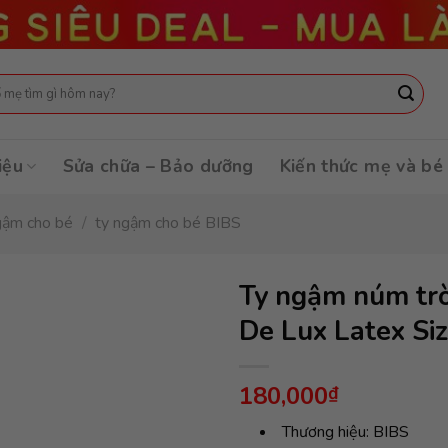
:
iệu
Sửa chữa – Bảo dưỡng
Kiến thức mẹ và bé
gậm cho bé
/
ty ngậm cho bé BIBS
Ty ngậm núm tròn
De Lux Latex Siz
180,000
₫
Thương hiệu: BIBS