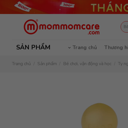
Skip
to
content
Tìm
kiếm
SẢN PHẨM
Trang chủ
Thương h
Trang chủ
/
Sản phẩm
/
Bé chơi, vận động và học
/
Ty n