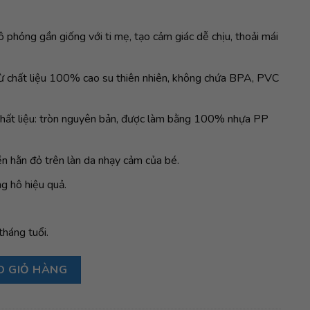
 phỏng gần giống với ti mẹ, tạo cảm giác dễ chịu, thoải mái
ừ chất liệu 100% cao su thiên nhiên, không chứa BPA, PVC
chất liệu: tròn nguyên bản, được làm bằng 100% nhựa PP
ền hằn đỏ trên làn da nhạy cảm của bé.
g hô hiệu quả.
tháng tuổi.
iên BIBS Pacifier De Lux Latex Size 2 (trên 6 tháng), Blossom số
O GIỎ HÀNG