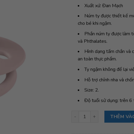
Xuất xứ: Đan Mạch
Núm ty được thiết kế mô
cho bé khi ngậm.
Phần núm ty được làm t
và Phthalates.
Hình dạng tấm chắn và 
an toàn thực phẩm.
Ty ngậm không để lại vi
Hỗ trợ chỉnh nha và chốn
Size: 2.
Độ tuổi sử dụng: trên 6 
Ty ngậm núm tròn cao su tự nh
THÊM VÀ