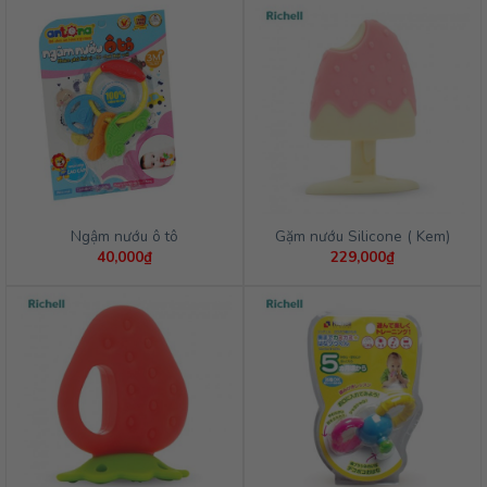
Ngậm nướu ô tô
Gặm nướu Silicone ( Kem)
40,000
₫
229,000
₫