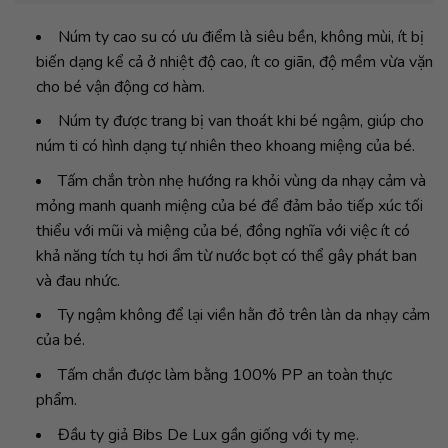
Núm ty cao su có ưu điểm là siêu bền, không mùi, ít bị
biến dạng kể cả ở nhiệt độ cao, ít co giãn, độ mềm vừa vặn
cho bé vận động cơ hàm.
Núm ty được trang bị van thoát khi bé ngậm, giúp cho
núm ti có hình dạng tự nhiên theo khoang miệng của bé.
Tấm chắn tròn nhẹ hướng ra khỏi vùng da nhạy cảm và
mỏng manh quanh miệng của bé để đảm bảo tiếp xúc tối
thiểu với mũi và miệng của bé, đồng nghĩa với việc ít có
khả năng tích tụ hơi ẩm từ nước bọt có thể gây phát ban
và đau nhức.
Ty ngậm không để lại viền hằn đỏ trên làn da nhạy cảm
của bé.
Tấm chắn được làm bằng 100% PP an toàn thực
phẩm.
Đầu ty giả Bibs De Lux gần giống với ty mẹ.