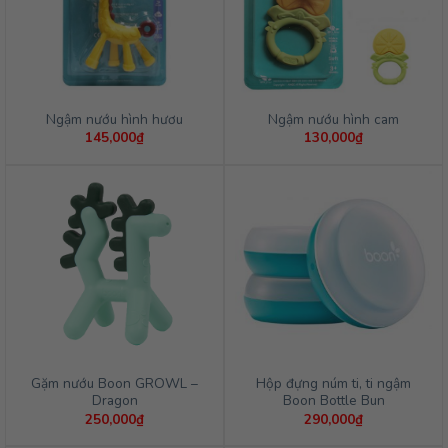
Ngậm nướu hình hươu
Ngậm nướu hình cam
145,000
₫
130,000
₫
Gặm nướu Boon GROWL –
Hộp đựng núm ti, ti ngậm
Dragon
Boon Bottle Bun
250,000
₫
290,000
₫