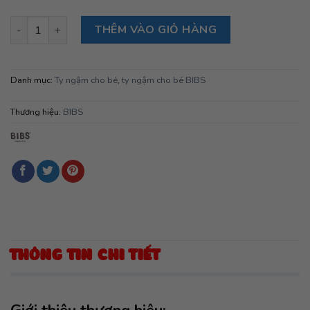
Ty ngậm núm tròn cao su tự nhiên BIBS Pacifier De Lux Latex S
THÊM VÀO GIỎ HÀNG
Danh mục:
Ty ngậm cho bé
,
ty ngậm cho bé BIBS
Thương hiệu:
BIBS
THÔNG TIN CHI TIẾT