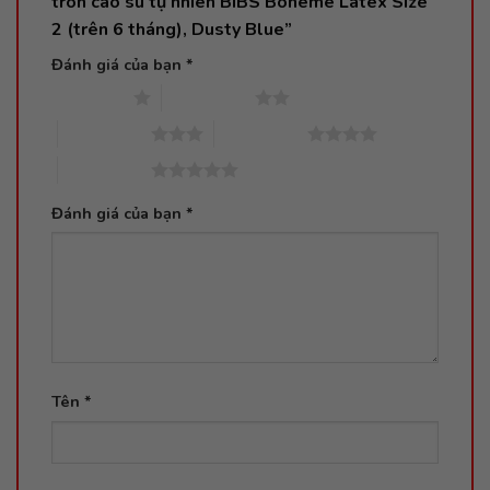
tròn cao su tự nhiên BIBS Boheme Latex Size
2 (trên 6 tháng), Dusty Blue”
Đánh giá của bạn
*
1 trên 5 sao
2 trên 5 sao
3 trên 5 sao
4 trên 5 sao
5 trên 5 sao
Đánh giá của bạn
*
Tên
*