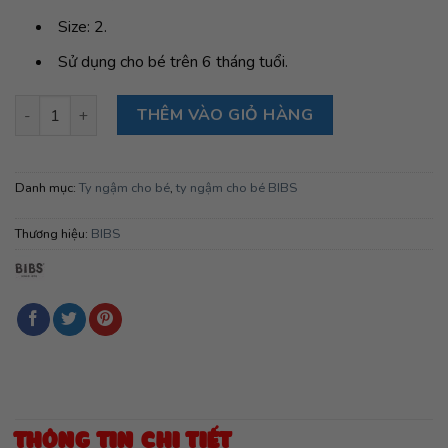
Size: 2.
Sử dụng cho bé trên 6 tháng tuổi.
Ty ngậm núm tròn cao su tự nhiên BIBS Boheme Latex Size 2 (t
THÊM VÀO GIỎ HÀNG
Danh mục:
Ty ngậm cho bé
,
ty ngậm cho bé BIBS
Thương hiệu:
BIBS
THÔNG TIN CHI TIẾT