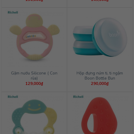
Gặm nướu Silicone ( Con
Hộp đựng núm ti, ti ngậm
rùa)
Boon Bottle Bun
129,000
₫
290,000
₫