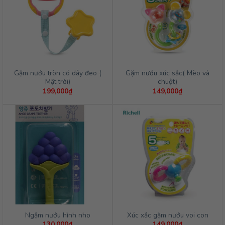
Gặm nướu tròn có dây đeo (
Gặm nướu xúc sắc( Mèo và
Mặt trời)
chuột)
199,000
₫
149,000
₫
Ngậm nướu hình nho
Xúc xắc gặm nướu voi con
130,000
₫
149,000
₫