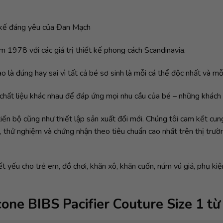
t kế đáng yêu của Đan Mạch
 1978 với các giá trị thiết kế phong cách Scandinavia.
o là đúng hay sai vì tất cả bé sơ sinh là mỗi cá thể độc nhất và mỗ
 chất liệu khác nhau để đáp ứng mọi nhu cầu của bé – những khách
tiến bộ cũng như thiết lập sản xuất đổi mới. Chúng tôi cam kết c
t, thử nghiệm và chứng nhận theo tiêu chuẩn cao nhất trên thị tr
yếu cho trẻ em, đồ chơi, khăn xô, khăn cuốn, núm vú giả, phụ kiện
one BIBS Pacifier Couture Size 1 từ 