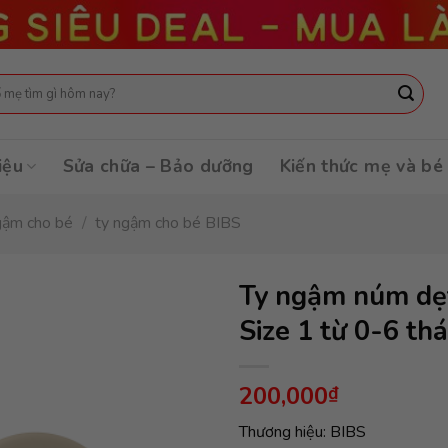
:
iệu
Sửa chữa – Bảo dưỡng
Kiến thức mẹ và bé
gậm cho bé
/
ty ngậm cho bé BIBS
Ty ngậm núm dẹt
Size 1 từ 0-6 thá
200,000
₫
Thương hiệu: BIBS