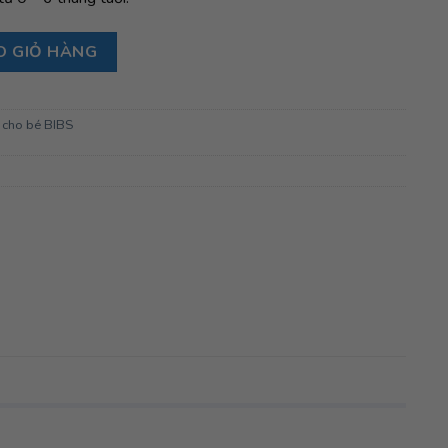
Pacifier Couture Size 1 từ 0-6 tháng tuổi, Vanilla số lượng
O GIỎ HÀNG
 cho bé BIBS