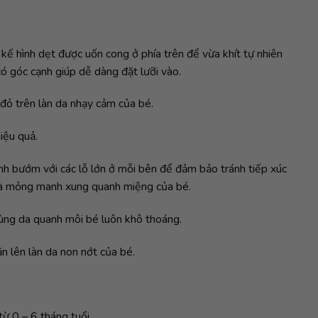
kế hình dẹt được uốn cong ở phía trên để vừa khít tự nhiên
ó góc cạnh giúp dễ dàng đặt lưỡi vào.
 đỏ trên làn da nhạy cảm của bé.
iệu quả.
nh bướm với các lỗ lớn ở mỗi bên để đảm bảo tránh tiếp xúc
 và mỏng manh xung quanh miệng của bé.
vùng da quanh môi bé luôn khô thoáng.
n lên làn da non nớt của bé.
từ 0 – 6 tháng tuổi.