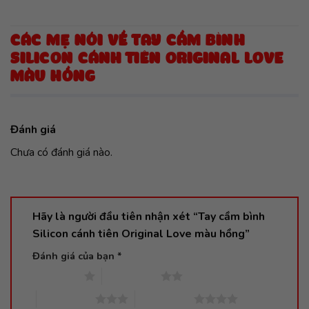
CÁC MẸ NÓI VỀ TAY CẦM BÌNH
SILICON CÁNH TIÊN ORIGINAL LOVE
MÀU HỒNG
Đánh giá
Chưa có đánh giá nào.
Hãy là người đầu tiên nhận xét “Tay cầm bình
Silicon cánh tiên Original Love màu hồng”
Đánh giá của bạn
*
1 trên 5 sao
2 trên 5 sao
3 trên 5 sao
4 trên 5 sao