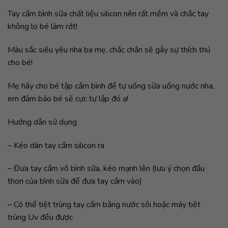
Tay cầm bình sữa chất liệu silicon nên rất mềm và chắc tay
không lo bé làm rớt!
Màu sắc siêu yêu nha ba mẹ, chắc chắn sẽ gây sự thích thú
cho bé!
Mẹ hãy cho bé tập cầm bình để tự uống sữa uống nước nha,
em đảm bảo bé sẽ cực tự lập đó ạ!
Hướng dẫn sử dụng
– Kéo dãn tay cầm silicon ra
– Đưa tay cầm vô bình sữa, kéo mạnh lên (lưu ý chọn đầu
thon của bình sữa để đưa tay cầm vào)
– Có thể tiệt trùng tay cầm bằng nước sôi hoặc máy tiệt
trùng Uv đều được