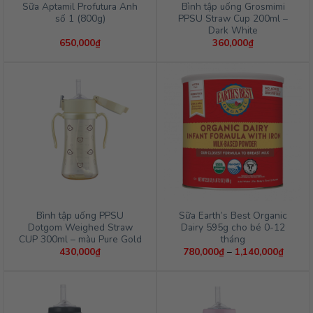
Sữa Aptamil Profutura Anh
Bình tập uống Grosmimi
số 1 (800g)
PPSU Straw Cup 200ml –
Dark White
650,000
₫
360,000
₫
Bình tập uống PPSU
Sữa Earth’s Best Organic
Dotgom Weighed Straw
Dairy 595g cho bé 0-12
CUP 300ml – màu Pure Gold
tháng
Khoản
430,000
₫
780,000
₫
–
1,140,000
₫
giá:
từ
780,0
đến
1,140,