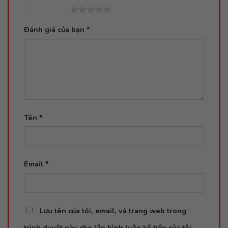
5 trên 5 sao
Đánh giá của bạn
*
Tên
*
Email
*
Lưu tên của tôi, email, và trang web trong
trình duyệt này cho lần bình luận kế tiếp của tôi.