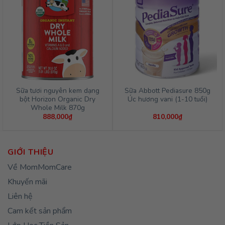
Sữa tươi nguyên kem dạng
Sữa Abbott Pediasure 850g
bột Horizon Organic Dry
Úc hương vani (1-10 tuổi)
Whole Milk 870g
888,000
₫
810,000
₫
GIỚI THIỆU
Về MomMomCare
Khuyến mãi
Liên hệ
Cam kết sản phẩm