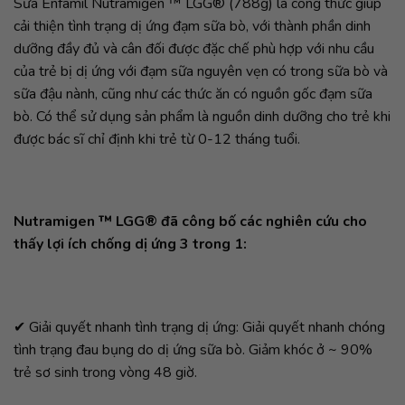
Sữa Enfamil Nutramigen ™ LGG® (788g) là công thức giúp
cải thiện tình trạng dị ứng đạm sữa bò, với thành phần dinh
dưỡng đầy đủ và cân đối được đặc chế phù hợp với nhu cầu
của trẻ bị dị ứng với đạm sữa nguyên vẹn có trong sữa bò và
sữa đậu nành, cũng như các thức ăn có nguồn gốc đạm sữa
bò. Có thể sử dụng sản phẩm là nguồn dinh dưỡng cho trẻ khi
được bác sĩ chỉ định khi trẻ từ 0-12 tháng tuổi.
Nutramigen ™ LGG® đã công bố các nghiên cứu cho
thấy lợi ích chống dị ứng 3 trong 1:
✔ Giải quyết nhanh tình trạng dị ứng: Giải quyết nhanh chóng
tình trạng đau bụng do dị ứng sữa bò. Giảm khóc ở ~ 90%
trẻ sơ sinh trong vòng 48 giờ.