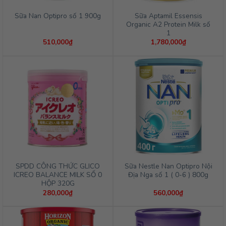
Sữa Aptamil Essensis
Sữa Nan Optipro số 1 900g
Organic A2 Protein Milk số
1
510,000
₫
1,780,000
₫
SPDD CÔNG THỨC GLICO
Sữa Nestle Nan Optipro Nội
ICREO BALANCE MILK SỐ 0
Địa Nga số 1 ( 0-6 ) 800g
HỘP 320G
280,000
₫
560,000
₫