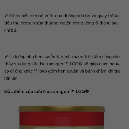
✔ Giúp nhiều em bé vượt qua dị ứng sữa bò và quay trở lại
tiêu thụ protein sữa thường xuyên trong vòng 6 tháng sau
khi bú.
✔ Ít dị ứng như hen suyễn & bệnh chàm: Trên lâm sàng cho
thấy sử dụng sữa Nutramigen ™ LGG® sẽ giúp giảm nguy
cơ dị ứng khác **, bao gồm hen suyễn và bệnh chàm khi trẻ
lớn lên.
Đặc điểm của sữa Nutramigen ™ LGG®