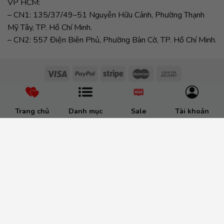
VP HCM:
– CN1: 135/37/49–51 Nguyễn Hữu Cảnh, Phường Thạnh
Mỹ Tây, TP. Hồ Chí Minh.
– CN2: 557 Điện Biên Phủ, Phường Bàn Cờ, TP. Hồ Chí Minh.
Trang chủ
Danh mục
Sale
Tài khoản