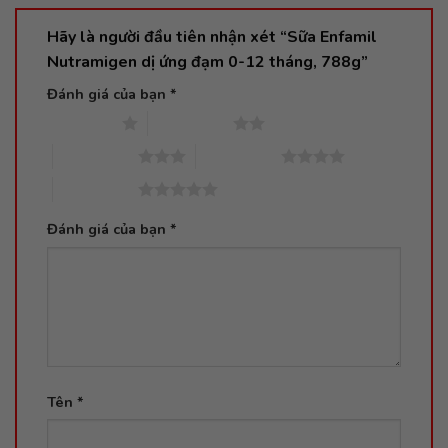
Hãy là người đầu tiên nhận xét “Sữa Enfamil
Nutramigen dị ứng đạm 0-12 tháng, 788g”
Đánh giá của bạn
*
1 trên 5 sao
2 trên 5 sao
3 trên 5 sao
4 trên 5 sao
5 trên 5 sao
Đánh giá của bạn
*
Tên
*