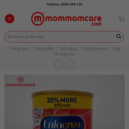
Skip
Hotline: 0909 048 725
to
content
Tìm
kiếm:
Trang chủ
/
Sản phẩm
/
Bé uống
/
Sữa cho bé
/
Sữa
Enfagrow