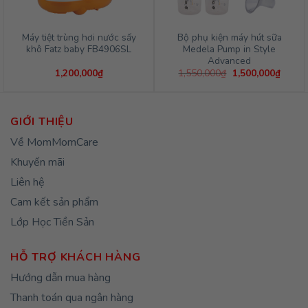
Máy tiệt trùng hơi nước sấy
Bộ phụ kiện máy hút sữa
khô Fatz baby FB4906SL
Medela Pump in Style
Advanced
Giá
Giá
1,200,000
₫
1,550,000
₫
1,500,000
₫
gốc
hiện
là:
tại
1,550,000₫.
là:
1,500,
GIỚI THIỆU
Về MomMomCare
Khuyến mãi
Liên hệ
Cam kết sản phẩm
Lớp Học Tiền Sản
HỖ TRỢ KHÁCH HÀNG
Hướng dẫn mua hàng
Thanh toán qua ngân hàng