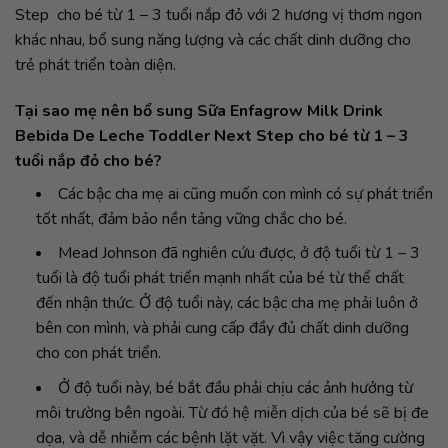
Step cho bé từ 1 – 3 tuổi nắp đỏ với 2 hương vị thơm ngon
khác nhau, bổ sung năng lượng và các chất dinh dưỡng cho
trẻ phát triển toàn diện.
Tại sao mẹ nên bổ sung Sữa Enfagrow Milk Drink
Bebida De Leche Toddler Next Step cho bé từ 1 – 3
tuổi nắp đỏ cho bé?
Các bậc cha mẹ ai cũng muốn con mình có sự phát triển
tốt nhất, đảm bảo nền tảng vững chắc cho bé.
Mead Johnson đã nghiên cứu được, ở độ tuổi từ 1 – 3
tuổi là độ tuổi phát triển mạnh nhất của bé từ thể chất
đến nhận thức. Ở độ tuổi này, các bậc cha mẹ phải luôn ở
bên con mình, và phải cung cấp đầy đủ chất dinh dưỡng
cho con phát triển.
Ở độ tuổi này, bé bắt đầu phải chịu các ảnh hưởng từ
môi trường bên ngoài. Từ đó hệ miễn dịch của bé sẽ bị đe
dọa, và dễ nhiễm các bệnh lặt vặt. Vì vậy việc tăng cường