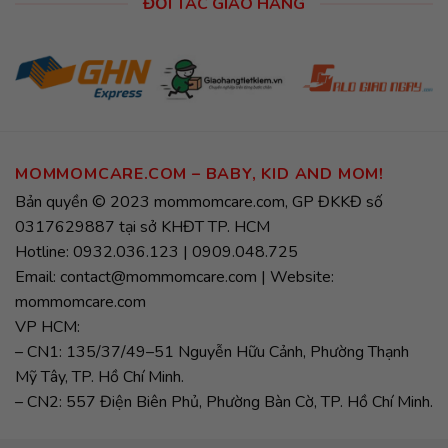
ĐỐI TÁC GIAO HÀNG
MOMMOMCARE.COM – BABY, KID AND MOM!
Bản quyền © 2023 mommomcare.com, GP ĐKKĐ số
0317629887 tại sở KHĐT TP. HCM
Hotline: 0932.036.123 | 0909.048.725
Email: contact@mommomcare.com | Website:
mommomcare.com
VP HCM:
– CN1: 135/37/49–51 Nguyễn Hữu Cảnh, Phường Thạnh
Mỹ Tây, TP. Hồ Chí Minh.
– CN2: 557 Điện Biên Phủ, Phường Bàn Cờ, TP. Hồ Chí Minh.