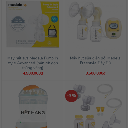
Máy hút sữa Medela Pump In
Máy hút sữa điện đôi Medela
style Advanced (bản rút gọn
Freestyle Đầy Đủ
thùng vàng)
4,500,000
₫
8,500,000
₫
-3%
HẾT HÀNG