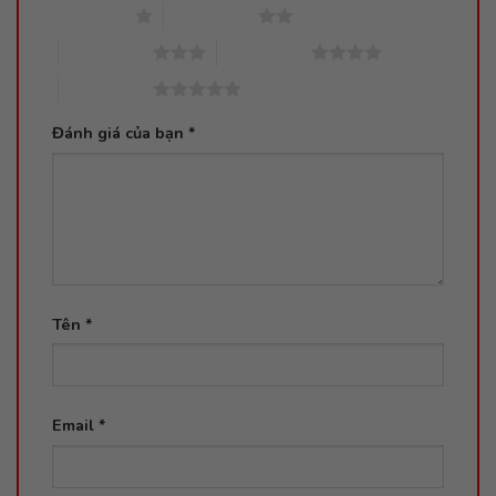
1 trên 5 sao
2 trên 5 sao
3 trên 5 sao
4 trên 5 sao
5 trên 5 sao
Đánh giá của bạn
*
Tên
*
Email
*