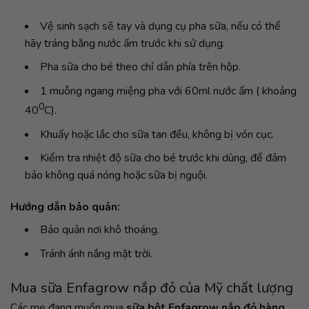
Vệ sinh sạch sẽ tay và dụng cụ pha sữa, nếu có thể
hãy tráng bằng nước ấm trước khi sử dụng.
Pha sữa cho bé theo chỉ dẫn phía trên hộp.
1 muỗng ngang miệng pha với 60ml nước ấm ( khoảng
0
40
C).
Khuấy hoặc lắc cho sữa tan đều, không bị vón cục.
Kiểm tra nhiệt độ sữa cho bé trước khi dùng, để đảm
bảo không quá nóng hoặc sữa bị nguội.
Hướng dẫn bảo quản:
Bảo quản nơi khô thoáng.
Tránh ánh nắng mặt trời.
Mua sữa Enfagrow nắp đỏ của Mỹ chất lượng
Các mẹ đang muốn mua
sữa bột
Enfagrow nắp đỏ hàng