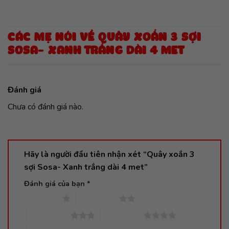
CÁC MẸ NÓI VỀ QUÂY XOẮN 3 SỢI
SOSA- XANH TRẮNG DÀI 4 MET
Đánh giá
Chưa có đánh giá nào.
Hãy là người đầu tiên nhận xét “Quây xoắn 3
sợi Sosa- Xanh trắng dài 4 met”
Đánh giá của bạn
*
1 trên 5 sao
2 trên 5 sao
3 trên 5 sao
4 trên 5 sao