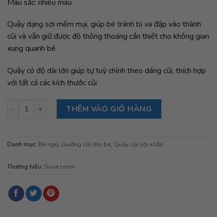
Màu sắc: nhiều màu
Quây dạng sợi mềm mại, giúp bé tránh bị va đập vào thành
cũi và vẫn giữ được độ thông thoáng cần thiết cho không gian
xung quanh bé
Quây có độ dài lớn giúp tự tuỳ chỉnh theo dáng cũi, thích hợp
với tất cả các kích thước cũi
Quây xoắn 3 sợi Sosa- Xanh trắng dài 4 met số lượng
THÊM VÀO GIỎ HÀNG
Danh mục:
Bé ngủ
,
Giường cũi cho bé
,
Quây cũi sợi xoắn
Thương hiệu:
Sosa room