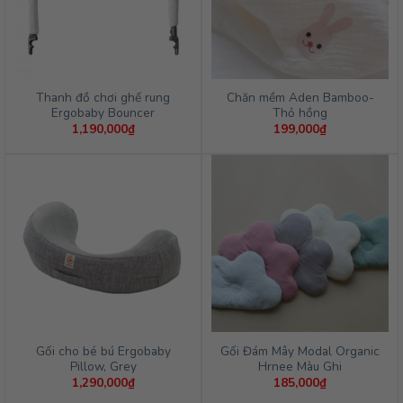
Thanh đồ chơi ghế rung
Chăn mềm Aden Bamboo-
Ergobaby Bouncer
Thỏ hồng
1,190,000
₫
199,000
₫
Gối cho bé bú Ergobaby
Gối Đám Mây Modal Organic
Pillow, Grey
Hrnee Màu Ghi
1,290,000
₫
185,000
₫