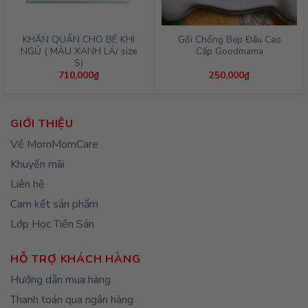
KHĂN QUẤN CHO BÉ KHI
Gối Chống Bẹp Đầu Cao
NGỦ ( MÀU XANH LÁ/ size
Cấp Goodmama
S)
710,000
₫
250,000
₫
GIỚI THIỆU
Về MomMomCare
Khuyến mãi
Liên hệ
Cam kết sản phẩm
Lớp Học Tiền Sản
HỖ TRỢ KHÁCH HÀNG
Hướng dẫn mua hàng
Thanh toán qua ngân hàng