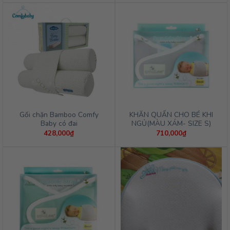
Gối chặn Bamboo Comfy
KHĂN QUẤN CHO BÉ KHI
Baby có đai
NGỦ(MÀU XÁM- SIZE S)
428,000
₫
710,000
₫