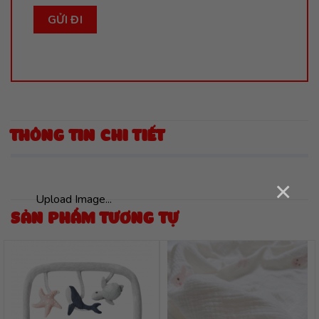
THÔNG TIN CHI TIẾT
×
Upload Image...
SẢN PHẨM TƯƠNG TỰ