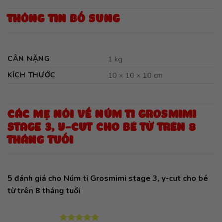
THÔNG TIN BỔ SUNG
CÂN NẶNG
1 kg
KÍCH THƯỚC
10 × 10 × 10 cm
CÁC MẸ NÓI VỀ NÚM TI GROSMIMI
STAGE 3, Y-CUT CHO BÉ TỪ TRÊN 8
THÁNG TUỔI
5 đánh giá cho
Núm ti Grosmimi stage 3, y-cut cho bé
từ trên 8 tháng tuổi