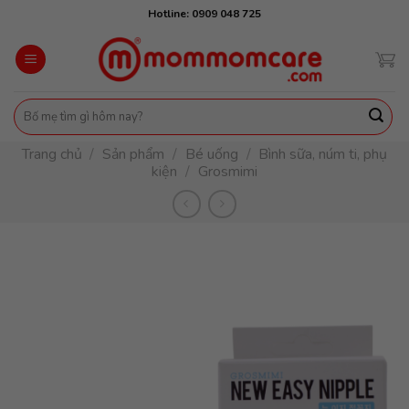
Skip
Hotline: 0909 048 725
to
content
Tìm
kiếm:
Trang chủ
/
Sản phẩm
/
Bé uống
/
Bình sữa, núm ti, phụ
kiện
/
Grosmimi