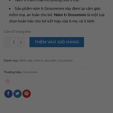
Sản phẩm núm ti Grosmimmi này đem lại cảm giác
mềm mại, an toàn cho bé.
Núm ti Grosmimi
là một lựa
chọn hoàn hảo cho bé kết hợp vừa ti mẹ và ti bình.
Còn 47 trong kho
Núm ti Grosmimi stage 3, y-cut cho bé từ trên 8 tháng tuổi số 
THÊM VÀO GIỎ HÀNG
Danh mục:
Bình sữa, núm ti, phụ kiện
,
Grosmimi
Thương hiệu:
Grosmimi