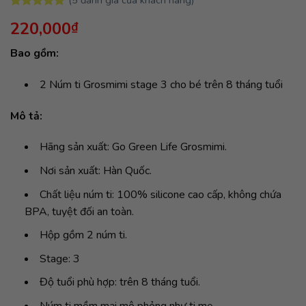
5.00
5
trên 5
220,000
₫
dựa trên
đánh giá
Bao gồm:
2 Núm ti Grosmimi stage 3 cho bé trên 8 tháng tuổi
Mô tả:
Hãng sản xuất: Go Green Life Grosmimi.
Nơi sản xuất: Hàn Quốc.
Chất liệu núm ti: 100% silicone cao cấp, không chứa
BPA, tuyệt đối an toàn.
Hộp gồm 2 núm ti.
Stage: 3
Độ tuổi phù hợp: trên 8 tháng tuổi.
Núm ti mềm mại mô phỏng như ti mẹ.