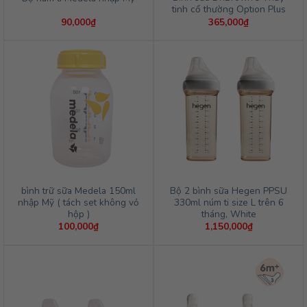
tinh cổ thường Option Plus
90,000
₫
365,000
₫
bình trữ sữa Medela 150ml
Bộ 2 bình sữa Hegen PPSU
nhập Mỹ ( tách set không vỏ
330ml núm ti size L trên 6
hộp )
tháng, White
100,000
₫
1,150,000
₫