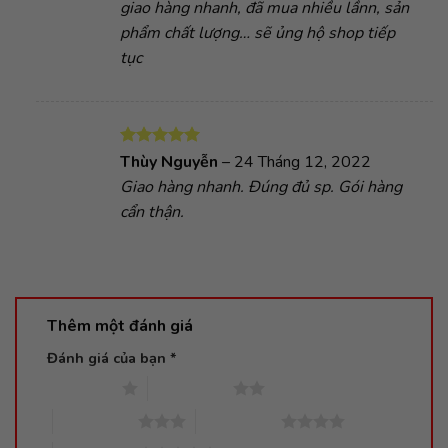
giao hàng nhanh, đã mua nhiều lầnn, sản
sao
phẩm chất lượng… sẽ ủng hộ shop tiếp
tục
Được xếp
Thùy Nguyễn
–
24 Tháng 12, 2022
hạng
5
5
Giao hàng nhanh. Đúng đủ sp. Gói hàng
sao
cẩn thận.
Thêm một đánh giá
Đánh giá của bạn
*
1 trên 5 sao
2 trên 5 sao
3 trên 5 sao
4 trên 5 sao