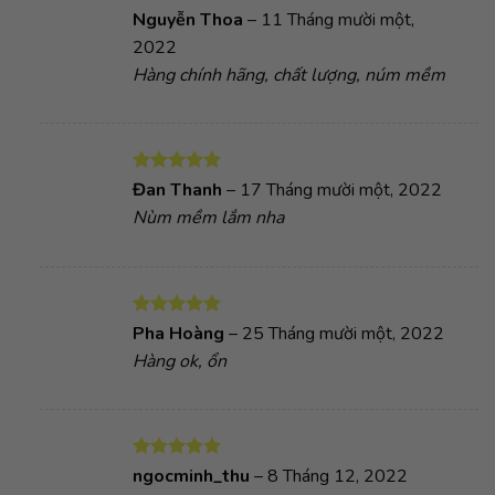
Được xếp
Nguyễn Thoa
–
11 Tháng mười một,
hạng
5
5
2022
sao
Hàng chính hãng, chất lượng, núm mềm
Được xếp
Đan Thanh
–
17 Tháng mười một, 2022
hạng
5
5
Nùm mềm lắm nha
sao
Được xếp
Pha Hoàng
–
25 Tháng mười một, 2022
hạng
5
5
Hàng ok, ổn
sao
Được xếp
ngocminh_thu
–
8 Tháng 12, 2022
hạng
5
5