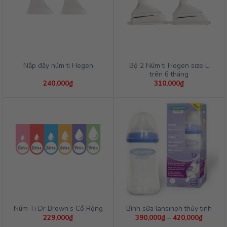
Bộ 2 Núm ti Hegen size L
Nắp đậy núm ti Hegen
trên 6 tháng
240,000
₫
310,000
₫
Núm Ti Dr Brown’s Cổ Rộng
Bình sữa lansinoh thủy tinh
Khoảng
229,000
₫
390,000
₫
–
420,000
₫
giá: