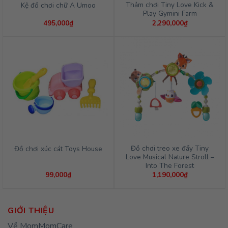
Thảm chơi Tiny Love Kick &
Kệ đồ chơi chữ A Umoo
Play Gymini Farm
495,000
₫
2,290,000
₫
Đồ chơi treo xe đẩy Tiny
Đồ chơi xúc cát Toys House
Love Musical Nature Stroll –
Into The Forest
99,000
₫
1,190,000
₫
GIỚI THIỆU
Về MomMomCare