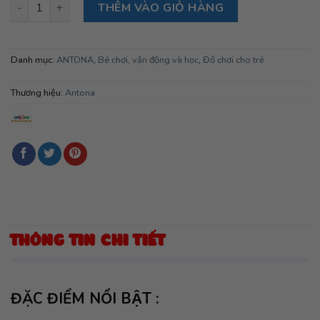
Ngôi nhà tuổi thơ - Có âm thanh số lượng
THÊM VÀO GIỎ HÀNG
Danh mục:
ANTONA
,
Bé chơi, vận động và học
,
Đồ chơi cho trẻ
Thương hiệu:
Antona
THÔNG TIN CHI TIẾT
ĐẶC ĐIỂM NỔI BẬT :