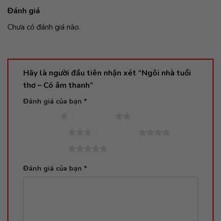
Đánh giá
Chưa có đánh giá nào.
Hãy là người đầu tiên nhận xét “Ngôi nhà tuổi
thơ – Có âm thanh”
Đánh giá của bạn
*
1 trên 5 sao
2 trên 5 sao
3 trên 5 sao
4 trên 5 sao
5 trên 5 sao
Đánh giá của bạn
*