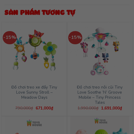
SẢN PHẨM TƯƠNG TỰ
-15%
-15%
Đồ chơi treo xe đẩy Tiny
Đồ chơi treo nôi cũi Tiny
Love Sunny Stroll –
Love Soothe ‘N’ Groove
Meadow Days
Mobile – Tiny Princess
Tales
Giá
Giá
Giá
Giá
790,000
₫
671,000
₫
1,990,000
₫
1,691,000
₫
gốc
hiện
gốc
hiện
là:
tại
là:
tại
790,000₫.
là:
1,990,000₫.
là:
671,000₫.
1,691,