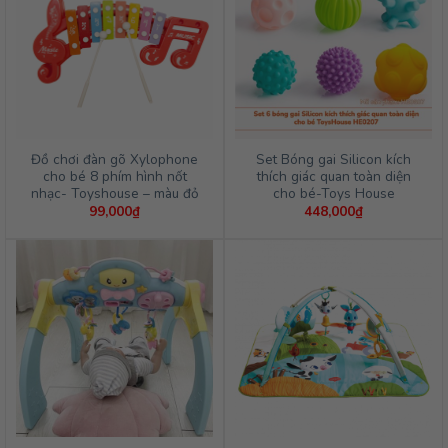
Đồ chơi đàn gõ Xylophone
Set Bóng gai Silicon kích
cho bé 8 phím hình nốt
thích giác quan toàn diện
nhạc- Toyshouse – màu đỏ
cho bé-Toys House
99,000
₫
448,000
₫